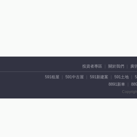
投資者專區
關於我們
廣
591租屋
591中古屋
591新建案
591土地
8891新車
88
Copyrigh