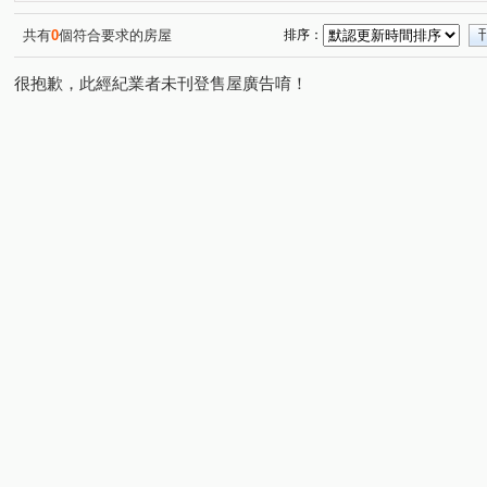
順天福利國
德鑫 G7首綻
鼎泰中城
慈德華廈
(1)
(1)
(1)
(1
勝美悠活郡
皇城帝寶
風格畫境
五義街
(1)
(1)
(1)
(1)
共有
0
個符合要求的房屋
排序：
雅環路二段
台中路
大忠南街
大墩四街
(1)
(1)
(1)
(1)
很抱歉，此經紀業者未刊登售屋廣告唷！
育強街
梅亭街
向心南路
中清路三段
虎
(1)
(1)
(1)
(1)
台灣大道二段
精誠三十街
福田二街
四平路
(1)
(1)
(1)
(1)
豐德一街
建和路二段
至善路
華美街
台
(1)
(1)
(1)
(1)
南和路
東明路
南興一路
逢大路
上石路
(1)
(1)
(1)
(1)
(
北平四街
自由路二段
仁福街
光榮街
新
(1)
(1)
(1)
(1)
九龍街
雅豐街
(1)
(1)