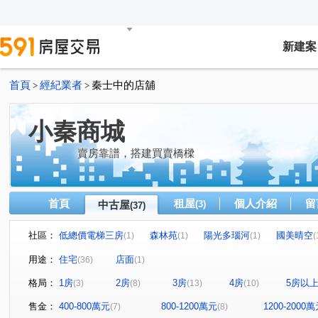
新建案
首頁
經紀業者
秦士中的店舖
>
>
小秦商城
賣房靠譜，搭建買賣橋樑
首頁
租屋
個人介紹
留
中古屋
(3)
(37)
社區：
低總價電梯三房
森林苑
陽光多瑙河
國美晴空
(1)
(1)
(1)
(
廣三北城一期C區
電梯大樓
低總價首購兩房
(1)
(1)
(1)
用途：
住宅
店面
(36)
(1)
市政香榭
忠明翠堤
富宇綠都心
洲際W
(1)
(1)
(1)
(1)
格局：
1房
2房
3房
4房
5房以
(3)
(8)
(13)
(10)
雅正YOUNG
富宇山河滙
壹號國道
SO LOV
(1)
(1)
(1)
僑福東海花園大廈
龍邦綠園道
鉅虹水岸岩
遠
(1)
(1)
(1)
售金：
400-800萬元
800-1200萬元
1200-2000
(7)
(8)