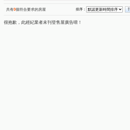
順天福利國
德鑫 G7首綻
鼎泰中城
慈德華廈
(1)
(1)
(1)
(1
勝美悠活郡
皇城帝寶
風格畫境
五義街
(1)
(1)
(1)
(1)
共有
0
個符合要求的房屋
排序：
雅環路二段
台中路
大忠南街
大墩四街
(1)
(1)
(1)
(1)
很抱歉，此經紀業者未刊登售屋廣告唷！
育強街
梅亭街
向心南路
中清路三段
虎
(1)
(1)
(1)
(1)
台灣大道二段
精誠三十街
福田二街
四平路
(1)
(1)
(1)
(1)
豐德一街
建和路二段
至善路
華美街
台
(1)
(1)
(1)
(1)
南和路
東明路
南興一路
逢大路
上石路
(1)
(1)
(1)
(1)
(
北平四街
自由路二段
仁福街
光榮街
新
(1)
(1)
(1)
(1)
九龍街
雅豐街
(1)
(1)