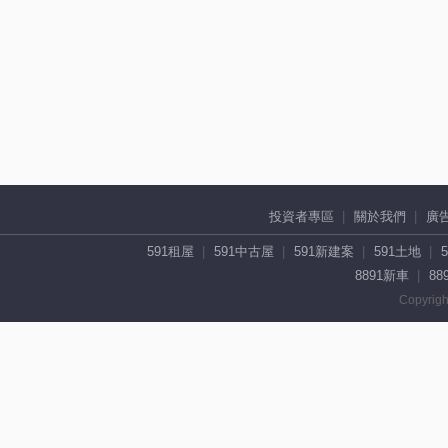
投資者專區
關於我們
廣
591租屋
591中古屋
591新建案
591土地
8891新車
88
Copyrigh