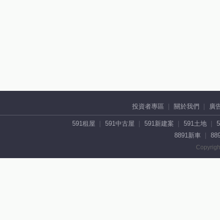
投資者專區
關於我們
廣
591租屋
591中古屋
591新建案
591土地
8891新車
88
Copyrigh