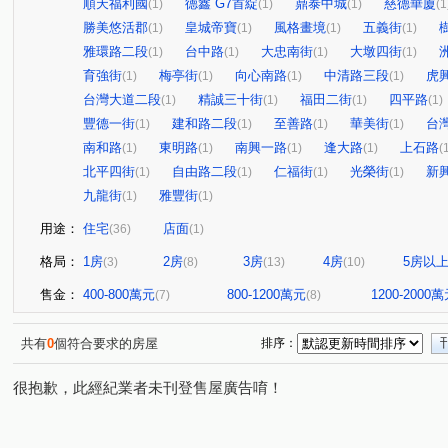
順天福利國
德鑫 G7首綻
鼎泰中城
慈德華廈
(1)
(1)
(1)
(1
勝美悠活郡
皇城帝寶
風格畫境
五義街
(1)
(1)
(1)
(1)
雅環路二段
台中路
大忠南街
大墩四街
(1)
(1)
(1)
(1)
育強街
梅亭街
向心南路
中清路三段
虎
(1)
(1)
(1)
(1)
台灣大道二段
精誠三十街
福田二街
四平路
(1)
(1)
(1)
(1)
豐德一街
建和路二段
至善路
華美街
台
(1)
(1)
(1)
(1)
南和路
東明路
南興一路
逢大路
上石路
(1)
(1)
(1)
(1)
(
北平四街
自由路二段
仁福街
光榮街
新
(1)
(1)
(1)
(1)
九龍街
雅豐街
(1)
(1)
用途：
住宅
店面
(36)
(1)
格局：
1房
2房
3房
4房
5房以
(3)
(8)
(13)
(10)
售金：
400-800萬元
800-1200萬元
1200-2000
(7)
(8)
共有
0
個符合要求的房屋
排序：
很抱歉，此經紀業者未刊登售屋廣告唷！