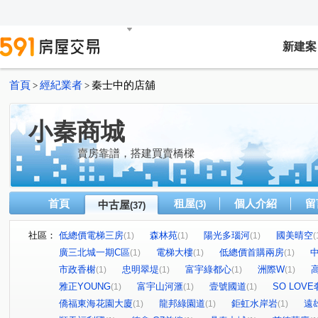
新建案
首頁
經紀業者
秦士中的店舖
>
>
小秦商城
賣房靠譜，搭建買賣橋樑
首頁
租屋
個人介紹
留
中古屋
(3)
(37)
社區：
低總價電梯三房
森林苑
陽光多瑙河
國美晴空
(1)
(1)
(1)
(
廣三北城一期C區
電梯大樓
低總價首購兩房
(1)
(1)
(1)
市政香榭
忠明翠堤
富宇綠都心
洲際W
(1)
(1)
(1)
(1)
雅正YOUNG
富宇山河滙
壹號國道
SO LOV
(1)
(1)
(1)
僑福東海花園大廈
龍邦綠園道
鉅虹水岸岩
遠
(1)
(1)
(1)