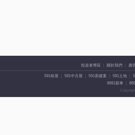
投資者專區
關於我們
廣
591租屋
591中古屋
591新建案
591土地
8891新車
88
Copyrigh