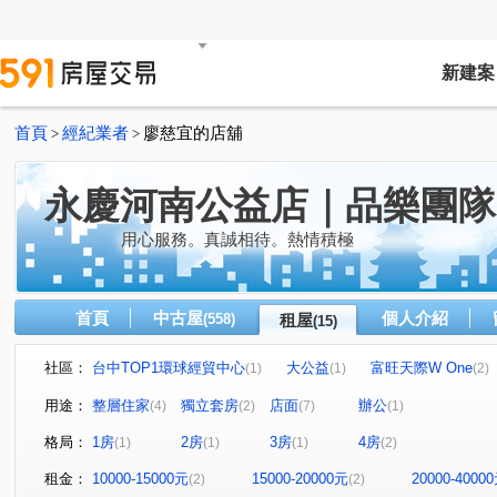
新建案
首頁
經紀業者
廖慈宜的店舖
>
>
永慶河南公益店｜品樂團隊
用心服務。真誠相待。熱情積極
首頁
中古屋
個人介紹
(558)
租屋
(15)
社區：
台中TOP1環球經貿中心
大公益
富旺天際W One
(1)
(1)
(2)
祐祥大廈
佳泰樂薇
大墩路
東興路二段
(1)
(1)
(2)
(1)
用途：
整層住家
獨立套房
店面
辦公
(4)
(2)
(7)
(1)
新平路一段
公益路
台灣大道三段
臺灣大道三
(1)
(3)
(1)
格局：
1房
2房
3房
4房
(1)
(1)
(1)
(2)
大墩二街
英士路
正義街
(1)
(1)
(1)
租金：
10000-15000元
15000-20000元
20000-4000
(2)
(2)