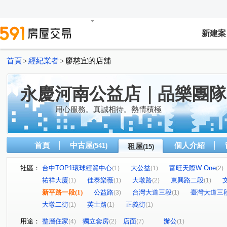
新建案
首頁
經紀業者
廖慈宜的店舖
>
>
永慶河南公益店｜品樂團隊
用心服務。真誠相待。熱情積極
首頁
中古屋
個人介紹
(541)
租屋
(15)
社區：
台中TOP1環球經貿中心
大公益
富旺天際W One
(1)
(1)
(2)
祐祥大廈
佳泰樂薇
大墩路
東興路二段
(1)
(1)
(2)
(1)
新平路一段
(1)
公益路
台灣大道三段
臺灣大道三
(3)
(1)
大墩二街
英士路
正義街
(1)
(1)
(1)
用途：
整層住家
獨立套房
店面
辦公
(4)
(2)
(7)
(1)