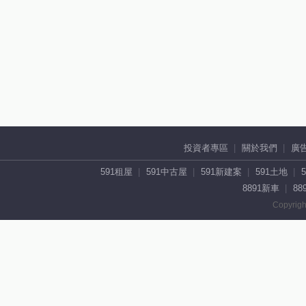
投資者專區
關於我們
廣
591租屋
591中古屋
591新建案
591土地
8891新車
88
Copyrigh