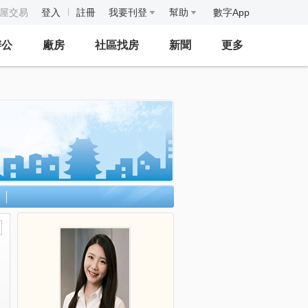
房屋交易
登入
註冊
我要刊登
幫助
數字App
辦公
廠房
社區找房
新聞
更多