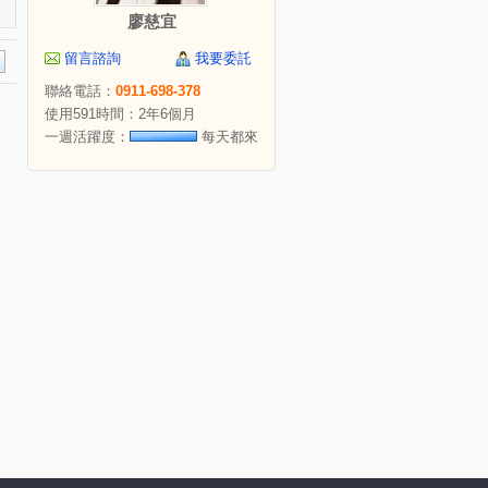
廖慈宜
留言諮詢
我要委託
聯絡電話：
0911-698-378
使用591時間：2年6個月
一週活躍度：
每天都來