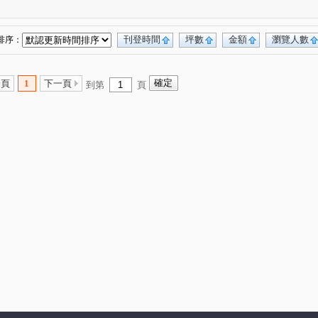
THE精銳
My勝美
國泰THEPARK
(12)
(4)
(1)
玥
鄉林綠世界
惠宇一森青
太原天廈
(6)
(3)
(4)
(6)
雲門登峰
迎翠
公園大桂冠
勝美敦美
(5)
(6)
(1)
(4)
刊登時間
坪數
金額
瀏覽人數
排序：
陽金墩大樓
敘山行路
微笑之心
(1)
(4)
(2)
鉅虹嵐CASA
心之所向
博識
(5)
(2)
(6)
一頁
1
下一頁
到第
頁
泰大崇德
聯聚和平大廈
謙謙太子
(2)
(1)
(6)
坤聯發中科匯
時光織錦
精銳萌未來
(6)
(1)
(1)
中港晶華大樓
世界都心
大毅京都
(1)
(9)
(1)
登陽城之華
鄉林凱撒
勝美琚
(1)
(3)
(2)
裕國天泉溫泉會館
惠宇謙仁
(2)
(1)
(2)
國唐地糧
超越2002
陞霖太美
(2)
(2)
(1)
鉅虹樸石
嘉磐惠文
美麗殿大廈
(10)
(1)
(1)
潤隆
總太聚作
達麗大道
(1)
(3)
(2)
惠宇敦南
微笑城市2
大陸麗格
)
(6)
(1)
(4)
風
長安路二段
順天緮華
七期博克萊
(2)
(1)
(3)
(3)
由鉅大謙
和立堡-晴朗
青空蔚來
(6)
(1)
(1)
富宇上和苑
大慶中山
林泰親善
(1)
(2)
(1)
我家名邸
宗唐盛世
仁山潮尚居
(1)
(1)
(4)
惠宇大聚
大城凱旋門
富宇帝國之心
(12)
(1)
(2)