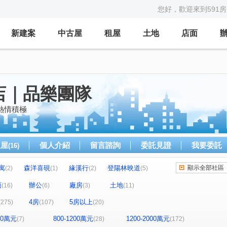
您好，歡迎來到591
新建案
中古屋
租屋
土地
店面
店｜品樂團隊
熱情積極
租屋
個人介紹
留言諮詢
委託見證
我要委託
(16)
寓
森洋喜硯
緣溪行
登陽林映道
顯示全部社區
(2)
(1)
(2)
(5)
惠宇敦悅
精銳海德一號
19)
(8)
(5)
面
辦公
廠房
土地
(16)
(6)
(3)
(11)
 PARK
國雄領域
丹源齊玉
美術元越
(8)
(1)
(2)
(1)
4房
5房以上
(275)
(107)
(20)
赫里翁臻愛
惠宇五十七間堂
(4)
(10)
斯林園大廈
海德堡花園別墅
國泰御博苑
(5)
(2)
(7)
800萬元
800-1200萬元
1200-2000萬元
(7)
(28)
(172)