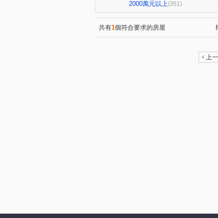
惠宇禮仁
大城新紐約
(2)
(15)
2000萬元以上
(351)
長虹大鎮D區
澄亦實築-澄
(4)
三采市政新境
勝美術二期
(2)
共有
1
個符合要求的房屋
國美
泉宇科博苑
翰
(1)
(3)
慶禾小富都大樓
文華硯
(3)
(6)
上
富貴天下
太子龍
佳
(1)
(6)
登陽青籟
順天謙華
(2)
(5)
興大仕園
櫻花青上森
(1)
(1)
薰衣草
聯聚理仁大廈
(1)
(4)
鄉林君悅
鉅陞國際 V市政
(1)
雙橡園2279
科博雙星
(2)
(1)
精銳香草天籟
佳泰大方
(3)
(2)
陽光綠園
富宇曙光之森
(2)
(1)
東方帝國
協勝洲際ONE
(1)
(1
高鐵1匯
鄉林總裁行館-御
(1)
龍邦綠園道
銳宇GT1
(1)
(1)
公園苑
浩瀚湖濱城
(4)
(1)
波蜜臻品
三月花見
(5)
(1)
泓瑞微時代
天籟美術
(7)
(2)