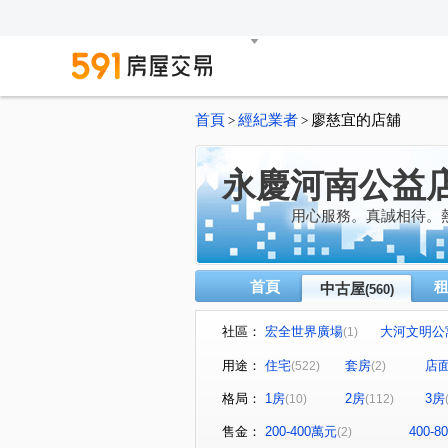
首頁
經紀業者
廖慈宜的店舖
>
>
永慶河南公益
用心服務。真誠相待。
首頁
中古屋
(560)
社區：
宏全世界廣場
大河文明公
(1)
國聚花園御所
草間漫漫
(10)
(
用途：
住宅
套房
店
(522)
(2)
精銳SKY ONE
國泰THE
(12)
格局：
1房
2房
3房
(10)
(112)
登陽硯12
元城西華苑
(6)
(1)
惠宇上和/惠宇WISH
賽茵
(2)
售金：
200-400萬元
400-
(2)