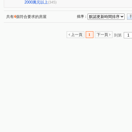
勝美術二期雲門登峰
迎翠
惠宇敦悅
公園大桂
(5)
(6)
(7)
2000萬元以上
(345)
國美
國泰THE PARK
泉宇科博苑
翰陽金墩大
(1)
(6)
(4)
微笑之心
慶禾小富都大樓
文華硯
鉅虹嵐CAS
(2)
(3)
(6)
共有
4
個符合要求的房屋
排序：
博識
富貴天下
太子龍
佳泰大崇德
聯聚
(6)
(1)
(6)
(2)
謙謙太子
登陽青籟
順天謙華
坤聯發中科匯
(6)
(2)
(5)
(6)
上一頁
1
下一頁
到第
精銳萌未來
興大仕園
國泰御博苑
櫻花青上森
(1)
(1)
(6)
(
世界都心
大毅京都
薰衣草
聯聚理仁大廈
(9)
(1)
(1)
(4)
鄉林凱撒
勝美琚
鄉林君悅
鉅陞國際 V市政
(3)
(2)
(1)
(2)
裕國天泉溫泉會館
惠宇謙仁
雙橡園2279
科博
(1)
(2)
(2)
超越2002
陞霖太美
精銳香草天籟
佳泰大方
(2)
(1)
(3)
(2)
嘉磐惠文
美麗殿大廈
陽光綠園
富宇曙光之森
(1)
(1)
(2)
(
總太聚作
達麗大道
東方帝國
協勝洲際ONE
(3)
(2)
(1)
(1)
微笑城市2
大陸麗格
高鐵1匯
鄉林總裁行館-御
(1)
(4)
(1)
順天緮華
七期博克萊
龍邦綠園道
惠宇五十七
(3)
(3)
(1)
由鉅大謙
和立堡-晴朗
青空蔚來
公園苑
(6)
(1)
(1)
(4)
浩瀚湖濱城
富宇上和苑
大慶中山
林泰親善
(1)
(1)
(2)
(1)
三月花見
我家名邸
宗唐盛世
仁山潮尚居
(1)
(1)
(1)
(4)
天籟美術
惠宇大聚
大城凱旋門
富宇帝國之心
(2)
(12)
(1)
和築青春LOVE
向陽新象
昂峰聚羨岱
登陽松
(4)
(1)
(1)