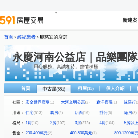
新建案
首頁
經紀業者
廖慈宜的店舖
>
>
永慶河南公益店｜品樂團隊
用心服務。真誠相待。熱情積極
首頁
租屋
個人介紹
中古屋
(15)
(551)
社區：
宏全世界廣場
大河文明公寓
森洋喜硯
緣溪行
(1)
(2)
(1)
(
國聚花園御所
草間漫漫
惠宇禮仁
大城新紐
(10)
(19)
(2)
用途：
住宅
套房
店面
辦公
廠房
(513)
(2)
(16)
(6)
(3)
精銳海德一號
THE精銳
丹源齊玉
My勝美
(5)
(12)
(1)
(4)
格局：
1房
2房
3房
4房
5房以
(10)
(107)
(273)
(104)
國泰THEPARK
長虹大鎮D區
澄亦實築-澄玥
(1)
(4)
(6)
鄉林綠世界
惠宇一森青
太原天廈
三采市政新
(3)
(4)
(6)
售金：
200-400萬元
400-800萬元
800-1200萬
(2)
(7)