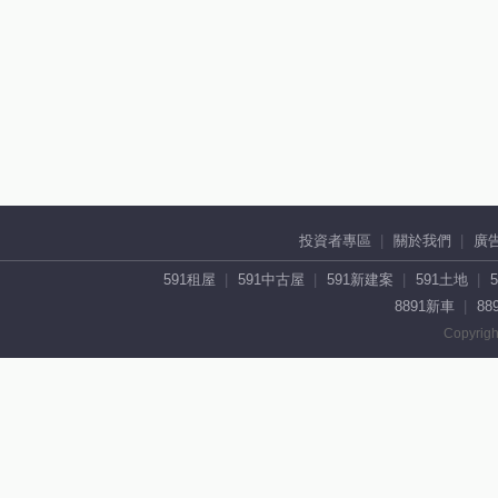
投資者專區
關於我們
廣
591租屋
591中古屋
591新建案
591土地
8891新車
88
Copyrigh