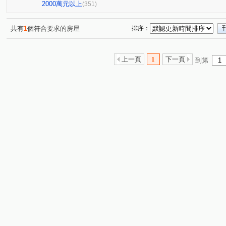
惠宇禮仁
大城新紐約
THE精銳
My勝美
(2)
(15)
(12)
(4)
2000萬元以上
(351)
長虹大鎮D區
澄亦實築-澄玥
鄉林綠世界
惠宇
(4)
(6)
(3)
三采市政新境
勝美術二期雲門登峰
迎翠
公園
(2)
(5)
(6)
共有
1
個符合要求的房屋
排序：
國美
泉宇科博苑
翰陽金墩大樓
敘山行路
(1)
(3)
(1)
(4)
慶禾小富都大樓
文華硯
鉅虹嵐CASA
心之所
(3)
(6)
(5)
上一頁
1
下一頁
到第
富貴天下
太子龍
佳泰大崇德
聯聚和平大廈
(1)
(6)
(2)
(1)
登陽青籟
順天謙華
坤聯發中科匯
時光織錦
(2)
(5)
(6)
(1)
興大仕園
櫻花青上森
中港晶華大樓
世界都心
(1)
(1)
(1)
(
薰衣草
聯聚理仁大廈
登陽城之華
鄉林凱撒
(1)
(4)
(1)
(3)
鄉林君悅
鉅陞國際 V市政
裕國天泉溫泉會館
(1)
(2)
(1)
雙橡園2279
科博雙星
國唐地糧
超越2002
(2)
(1)
(2)
(2)
精銳香草天籟
佳泰大方
鉅虹樸石
嘉磐惠文
(3)
(2)
(10)
(1
陽光綠園
富宇曙光之森
潤隆
總太聚作
(2)
(1)
(1)
(3)
東方帝國
協勝洲際ONE
惠宇敦南
微笑城市2
(1)
(1)
(6)
(1
高鐵1匯
鄉林總裁行館-御風
長安路二段
順天
(1)
(2)
(1)
龍邦綠園道
銳宇GT1
由鉅大謙
和立堡-晴朗
(1)
(1)
(6)
(1)
公園苑
浩瀚湖濱城
富宇上和苑
大慶中山
(4)
(1)
(1)
(2)
波蜜臻品
三月花見
我家名邸
宗唐盛世
(5)
(1)
(1)
(1)
泓瑞微時代
天籟美術
惠宇大聚
大城凱旋門
(7)
(2)
(12)
(1