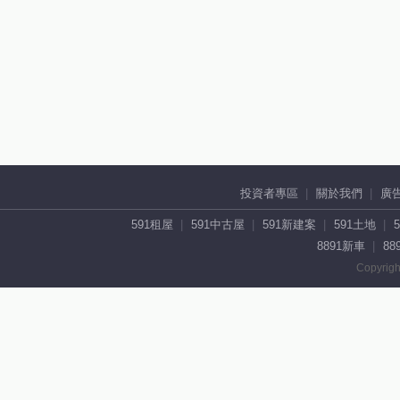
投資者專區
關於我們
廣
591租屋
591中古屋
591新建案
591土地
8891新車
88
Copyrigh