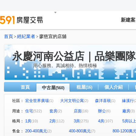
新建案
首頁
經紀業者
廖慈宜的店舖
>
>
永慶河南公益店｜品樂團隊
用心服務。真誠相待。熱情積極
首頁
租屋
個人介紹
中古屋
(16)
(560)
社區：
宏全世界廣場
大河文明公寓
森洋喜硯
緣溪行
(1)
(2)
(1)
(
國聚花園御所
草間漫漫
惠宇敦悅
精銳海德
(10)
(19)
(8)
用途：
住宅
套房
店面
辦公
廠房
(522)
(2)
(16)
(6)
(3)
精銳SKY ONE
國泰THE PARK
國雄領域
丹
(12)
(8)
(1)
格局：
1房
2房
3房
4房
5房以
(10)
(112)
(275)
(107)
登陽硯12
元城西華苑
赫里翁臻愛
惠宇五十七
(6)
(1)
(4)
惠宇上和/惠宇WISH
賽茵斯林園大廈
海德堡花園別
(2)
(5)
售金：
200-400萬元
400-800萬元
800-1200萬
(2)
(7)