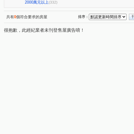
心之所向
博識
長虹大鎮D區
富貴天下
太
(2)
(6)
(3)
(1)
2000萬元以上
(332)
聯聚和平大廈
謙謙太子
登陽青籟
順天謙華
(1)
(6)
(2)
(5)
時光織錦
大城新紐約
精銳萌未來
興大仕園
(1)
(16)
(1)
(1
共有
0
個符合要求的房屋
排序：
櫻花青上森
中港晶華大樓
世界都心
大毅京都
(1)
(1)
(9)
(
很抱歉，此經紀業者未刊登售屋廣告唷！
鄉林綠世界
聯聚理仁大廈
精銳SKY ONE
登
(2)
(4)
(10)
鄉林凱撒
勝美琚
鄉林君悅
鉅陞國際 V市政
(3)
(2)
(1)
(2)
裕國天泉溫泉會館
惠宇謙仁
澄亦實築-澄玥
雙
(1)
(2)
(5)
科博雙星
國唐地糧
超越2002
陞霖太美
(1)
(2)
(2)
(1)
佳泰大方
鉅虹樸石
嘉磐惠文
美麗殿大廈
(2)
(10)
(1)
(1)
富宇曙光之森
潤隆
總太聚作
東方帝國
(1)
(1)
(3)
(1)
協勝洲際ONE
惠宇敦南
微笑城市2
大陸麗格
(1)
(6)
(1)
(4
高鐵1匯
鄉林總裁行館-御風
長安路二段
順天
(1)
(3)
(1)
龍邦綠園道
惠宇五十七間堂
銳宇GT1
由鉅大
(1)
(9)
(1)
青空蔚來
公園苑
賽茵斯林園大廈
浩瀚湖濱城
(1)
(4)
(4)
(
大慶中山
林泰親善
波蜜臻品
三月花見
(2)
(1)
(5)
(1)
宗唐盛世
仁山潮尚居
泓瑞微時代
天籟美術
(1)
(4)
(7)
(2)
大城凱旋門
富宇帝國之心
寶璽賓士大廈
和築青
(1)
(2)
(2)
向陽新象
昂峰聚羨岱
惠宇禮仁
登陽松悅
(1)
(1)
(1)
(1)
銳宇GTI
佳麗堡
陽光大廈
巴黎第六區
市
(4)
(2)
(1)
(1)