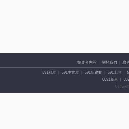
投資者專區
關於我們
廣
591租屋
591中古屋
591新建案
591土地
8891新車
88
Copyrigh