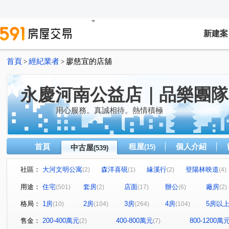
新建案
首頁
經紀業者
廖慈宜的店舖
>
>
永慶河南公益店｜品樂團隊
用心服務。真誠相待。熱情積極
首頁
租屋
個人介紹
中古屋
(15)
(539)
社區：
大河文明公寓
森洋喜硯
緣溪行
登陽林映道
(2)
(1)
(2)
(4)
草間漫漫
My勝美
惠宇一森青
太原天廈
(19)
(3)
(4)
(6)
用途：
住宅
套房
店面
辦公
廠房
(501)
(2)
(17)
(6)
(2)
勝美術二期雲門登峰
迎翠
惠宇敦悅
公園大桂
(5)
(6)
(7)
格局：
1房
2房
3房
4房
5房以
(10)
(104)
(264)
(104)
勝美敦美
國美
國泰THE PARK
泉宇科博苑
(4)
(1)
(6)
(4)
敘山行路
微笑之心
慶禾小富都大樓
文華硯
(4)
(2)
(3)
(6)
售金：
200-400萬元
400-800萬元
800-1200萬
(2)
(7)