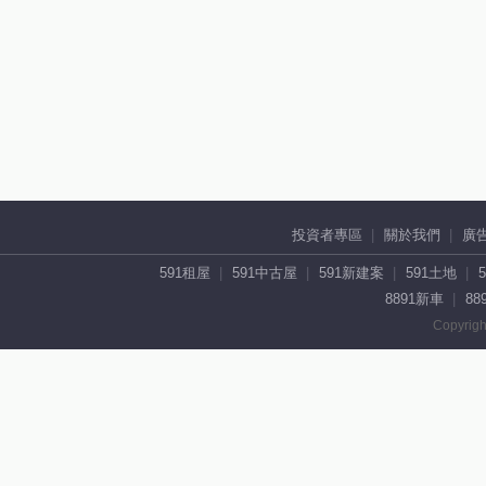
投資者專區
關於我們
廣
591租屋
591中古屋
591新建案
591土地
8891新車
88
Copyrigh