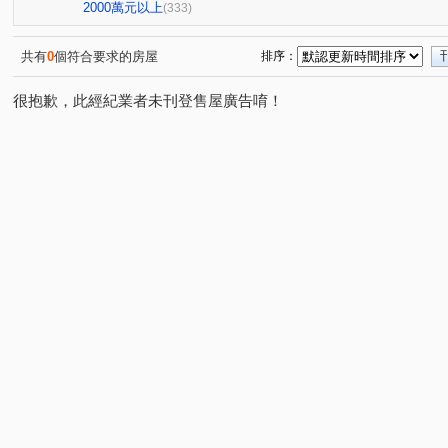
慶禾小富都大樓
文華硯
鉅虹嵐CASA
心之所
(3)
(6)
(5)
2000萬元以上
(333)
長虹大鎮D區
富貴天下
太子龍
佳泰大崇德
(3)
(1)
(6)
(2)
謙謙太子
登陽青籟
順天謙華
坤聯發中科匯
(6)
(2)
(5)
(6)
共有
0
個符合要求的房屋
排序：
大城新紐約
精銳萌未來
興大仕園
國泰御博苑
(14)
(1)
(1)
很抱歉，此經紀業者未刊登售屋廣告唷！
中港晶華大樓
世界都心
大毅京都
薰衣草
(1)
(9)
(1)
(1)
精銳SKY ONE
登陽城之華
鄉林凱撒
勝美琚
(10)
(1)
(3)
(
鉅陞國際 V市政
海德堡花園別墅
裕國天泉溫泉會館
(2)
(2)
(
雙橡園2279
科博雙星
國唐地糧
超越2002
(2)
(1)
(2)
(2)
精銳香草天籟
佳泰大方
鉅虹樸石
嘉磐惠文
(3)
(2)
(10)
(1
陽光綠園
富宇曙光之森
潤隆
總太聚作
(2)
(1)
(1)
(3)
東方帝國
協勝洲際ONE
惠宇敦南
微笑城市2
(1)
(1)
(6)
(1
精銳海德一號
高鐵1匯
鄉林總裁行館-御風
長
(4)
(1)
(3)
順天緮華
七期博克萊
龍邦綠園道
惠宇五十七
(3)
(3)
(1)
由鉅大謙
和立堡-晴朗
青空蔚來
公園苑
(6)
(1)
(1)
(4)
浩瀚湖濱城
富宇上和苑
大慶中山
林泰親善
(1)
(1)
(2)
(1)
三月花見
我家名邸
宗唐盛世
仁山潮尚居
(1)
(1)
(1)
(4)
天籟美術
惠宇大聚
大城凱旋門
富宇帝國之心
(2)
(12)
(1)
和築青春LOVE
向陽新象
昂峰聚羨岱
惠宇禮
(4)
(1)
(1)
惠宇上和/惠宇WISH
銳宇GTI
佳麗堡
陽光大
(1)
(4)
(2)