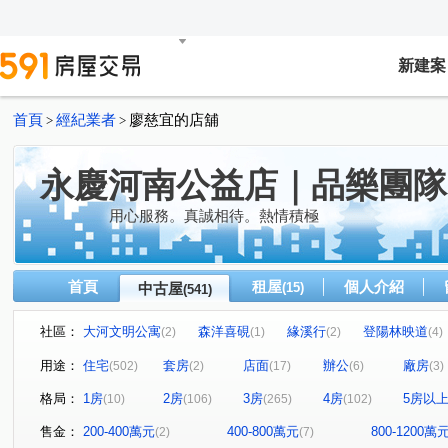
新建案
首頁
經紀業者
廖慈宜的店舖
>
>
永慶河南公益店｜品樂團隊
用心服務。真誠相待。熱情積極
首頁
租屋
個人介紹
中古屋
(15)
(541)
社區：
大河文明公寓
森洋喜硯
緣溪行
登陽林映道
(2)
(1)
(2)
(4)
草間漫漫
My勝美
澄亦實築-澄玥
赫里翁臻愛
(19)
(3)
(6)
用途：
住宅
套房
店面
辦公
廠房
(502)
(2)
(17)
(6)
(3)
惠宇一森青
太原天廈
三采市政新境
勝美術二
(4)
(6)
(2)
格局：
1房
2房
3房
4房
5房以
(10)
(106)
(265)
(102)
惠宇敦悅
公園大桂冠
THE精銳
勝美敦美
(7)
(1)
(11)
(4)
國泰THE PARK
泉宇科博苑
翰陽金墩大樓
敘
(6)
(4)
(1)
售金：
200-400萬元
400-800萬元
800-1200萬
(2)
(7)