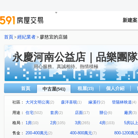
新建案
首頁
經紀業者
廖慈宜的店舖
>
>
永慶河南公益店｜品樂團隊
用心服務。真誠相待。熱情積極
首頁
租屋
個人介紹
中古屋
(15)
(541)
社區：
大河文明公寓
森洋喜硯
緣溪行
登陽林映道
(2)
(1)
(2)
(4)
草間漫漫
My勝美
澄亦實築-澄玥
赫里翁臻愛
(19)
(3)
(6)
用途：
住宅
套房
店面
辦公
廠房
(502)
(2)
(17)
(6)
(3)
惠宇一森青
太原天廈
三采市政新境
勝美術二
(4)
(6)
(2)
格局：
1房
2房
3房
4房
5房以
(10)
(105)
(265)
(103)
惠宇敦悅
公園大桂冠
THE精銳
勝美敦美
(7)
(1)
(11)
(4)
國泰THE PARK
泉宇科博苑
翰陽金墩大樓
敘
(6)
(4)
(1)
售金：
200-400萬元
400-800萬元
800-1200萬
(2)
(7)