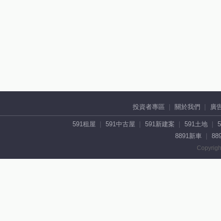
投資者專區
關於我們
廣
591租屋
591中古屋
591新建案
591土地
8891新車
88
Copyrigh