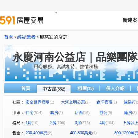
新建案
首頁
經紀業者
廖慈宜的店舖
>
>
永慶河南公益店｜品樂團隊
用心服務。真誠相待。熱情積極
首頁
租屋
個人介紹
中古屋
(15)
(552)
社區：
宏全世界廣場
大河文明公寓
森洋喜硯
緣溪行
(1)
(2)
(1)
(
國聚花園御所
草間漫漫
海德堡花園別墅
國
(10)
(19)
(2)
用途：
住宅
套房
店面
辦公
廠房
(514)
(2)
(16)
(6)
(3)
惠宇禮仁
大城新紐約
精銳海德一號
THE精銳
(2)
(15)
(5)
格局：
1房
2房
3房
4房
5房以
(10)
(108)
(273)
(104)
My勝美
精銳SKY ONE
國泰THEPARK
長虹
(4)
(11)
(1)
澄亦實築-澄玥
赫里翁臻愛
鄉林綠世界
惠宇一
(6)
(2)
(3)
售金：
200-400萬元
400-800萬元
800-1200萬
(2)
(7)