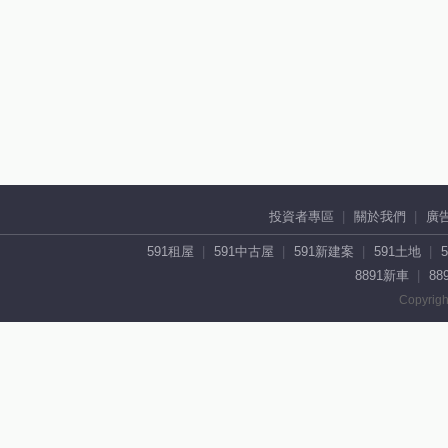
投資者專區
關於我們
廣
591租屋
591中古屋
591新建案
591土地
8891新車
88
Copyrigh