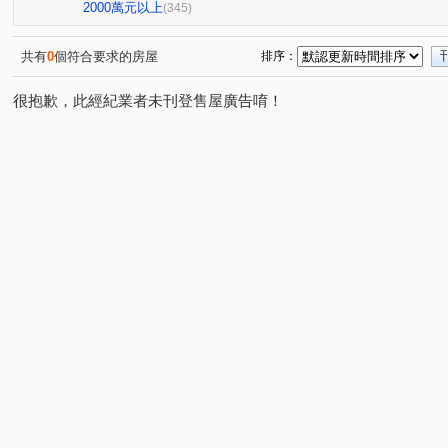
三采市政新境
勝美術二期雲門登峰
迎翠
惠宇
(2)
(5)
(6)
2000萬元以上
(345)
勝美敦美
國美
國泰THE PARK
泉宇科博苑
(4)
(1)
(6)
(4)
敘山行路
微笑之心
慶禾小富都大樓
文華硯
(4)
(2)
(3)
(6)
共有
0
個符合要求的房屋
排序：
心之所向
博識
富貴天下
太子龍
佳泰大
(2)
(6)
(1)
(6)
很抱歉，此經紀業者未刊登售屋廣告唷！
聯聚和平大廈
謙謙太子
登陽青籟
順天謙華
(1)
(6)
(2)
(5)
時光織錦
精銳萌未來
興大仕園
櫻花青上森
(1)
(1)
(1)
(1)
世界都心
大毅京都
薰衣草
聯聚理仁大廈
(9)
(1)
(1)
(4)
鄉林凱撒
勝美琚
鄉林君悅
鉅陞國際 V市政
(3)
(2)
(1)
(2)
惠宇謙仁
雙橡園2279
科博雙星
國唐地糧
(2)
(2)
(1)
(2)
陞霖太美
精銳香草天籟
佳泰大方
鉅虹樸石
(1)
(3)
(2)
(10
美麗殿大廈
陽光綠園
富宇曙光之森
潤隆
(1)
(2)
(1)
(1)
達麗大道
東方帝國
協勝洲際ONE
惠宇敦南
(2)
(1)
(1)
(6)
大陸麗格
高鐵1匯
鄉林總裁行館-御風
長安路
(4)
(1)
(3)
七期博克萊
龍邦綠園道
惠宇五十七間堂
銳宇G
(3)
(1)
(9)
和立堡-晴朗
青空蔚來
公園苑
賽茵斯林園大廈
(1)
(1)
(4)
富宇上和苑
大慶中山
林泰親善
波蜜臻品
(1)
(2)
(1)
(5)
我家名邸
宗唐盛世
仁山潮尚居
泓瑞微時代
(1)
(1)
(4)
(7)
惠宇大聚
大城凱旋門
富宇帝國之心
寶璽賓士
(12)
(1)
(2)
和築青春LOVE
向陽新象
昂峰聚羨岱
登陽松
(4)
(1)
(1)