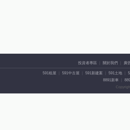
投資者專區
關於我們
廣
591租屋
591中古屋
591新建案
591土地
8891新車
88
Copyrigh