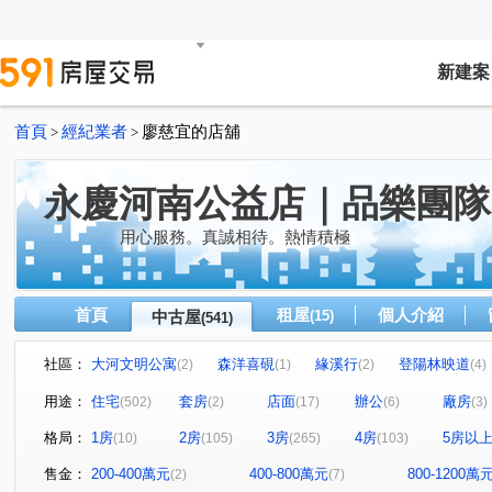
新建案
首頁
經紀業者
廖慈宜的店舖
>
>
永慶河南公益店｜品樂團隊
用心服務。真誠相待。熱情積極
首頁
租屋
個人介紹
中古屋
(15)
(541)
社區：
大河文明公寓
森洋喜硯
緣溪行
登陽林映道
(2)
(1)
(2)
(4)
草間漫漫
My勝美
澄亦實築-澄玥
赫里翁臻愛
(19)
(3)
(6)
用途：
住宅
套房
店面
辦公
廠房
(502)
(2)
(17)
(6)
(3)
惠宇一森青
太原天廈
三采市政新境
勝美術二
(4)
(6)
(2)
格局：
1房
2房
3房
4房
5房以
(10)
(105)
(265)
(103)
惠宇敦悅
公園大桂冠
THE精銳
勝美敦美
(7)
(1)
(11)
(4)
國泰THE PARK
泉宇科博苑
翰陽金墩大樓
敘
(6)
(4)
(1)
售金：
200-400萬元
400-800萬元
800-1200萬
(2)
(7)