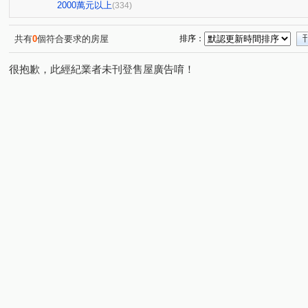
慶禾小富都大樓
文華硯
鉅虹嵐CASA
心之所
(3)
(6)
(5)
2000萬元以上
(334)
長虹大鎮D區
富貴天下
太子龍
佳泰大崇德
(3)
(1)
(6)
(2)
謙謙太子
登陽青籟
順天謙華
坤聯發中科匯
(6)
(2)
(5)
(6)
共有
0
個符合要求的房屋
排序：
大城新紐約
精銳萌未來
興大仕園
國泰御博苑
(15)
(1)
(1)
很抱歉，此經紀業者未刊登售屋廣告唷！
中港晶華大樓
世界都心
大毅京都
薰衣草
(1)
(9)
(1)
(1)
精銳SKY ONE
登陽城之華
鄉林凱撒
勝美琚
(10)
(1)
(3)
(
鉅陞國際 V市政
海德堡花園別墅
裕國天泉溫泉會館
(2)
(2)
(
雙橡園2279
科博雙星
國唐地糧
超越2002
(2)
(1)
(2)
(2)
精銳香草天籟
佳泰大方
鉅虹樸石
嘉磐惠文
(3)
(2)
(10)
(1
陽光綠園
富宇曙光之森
潤隆
總太聚作
(2)
(1)
(1)
(3)
達麗大道
協勝洲際ONE
惠宇敦南
微笑城市2
(1)
(1)
(6)
(1
精銳海德一號
高鐵1匯
鄉林總裁行館-御風
長
(4)
(1)
(3)
順天緮華
七期博克萊
龍邦綠園道
惠宇五十七
(3)
(3)
(1)
由鉅大謙
和立堡-晴朗
青空蔚來
公園苑
(6)
(1)
(1)
(4)
浩瀚湖濱城
富宇上和苑
大慶中山
林泰親善
(1)
(1)
(2)
(1)
三月花見
我家名邸
宗唐盛世
仁山潮尚居
(1)
(1)
(1)
(4)
天籟美術
惠宇大聚
大城凱旋門
富宇帝國之心
(2)
(12)
(1)
和築青春LOVE
向陽新象
昂峰聚羨岱
惠宇禮
(4)
(1)
(1)
惠宇上和/惠宇WISH
銳宇GTI
佳麗堡
陽光大
(1)
(4)
(2)