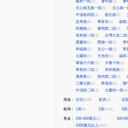
義和一街
逢甲路
黎
(1)
(1)
文心南五路一段
文心路一
(1)
中清路四段
龍社路
(1)
(2)
忠孝路
華富街
啟航
(4)
(1)
民權路
黎明路二段
(1)
(3)
美村路一段
台灣大道二段
(1)
寶慶街
豐德一街
學
(1)
(3)
和福路
文心一路
寧
(1)
(1)
公園街
大光街
福科
(1)
(1)
軍福十六路
大墩十街
(2)
(1)
華美街二段
美村南路
(1)
(1)
廣興巷
熱河路二段
(1)
(1)
三榮七路
華美街
陳
(1)
(1)
中清路二段
大慶街一段
(1)
(3)
用途：
住宅
套房
店
(519)
(2)
格局：
1房
2房
3房
(9)
(114)
售金：
200-400萬元
400-
(2)
2000萬元以上
(347)