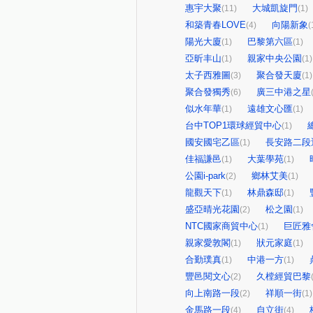
惠宇大聚
大城凱旋門
(11)
(1)
和築青春LOVE
向陽新象
(4)
(
陽光大廈
巴黎第六區
(1)
(1)
亞昕丰山
親家中央公園
(1)
(1)
太子西雅圖
聚合發天廈
(3)
(1)
聚合發獨秀
廣三中港之星
(6)
似水年華
遠雄文心匯
(1)
(1)
台中TOP1環球經貿中心
(1)
國安國宅乙區
長安路二段
(1)
佳福謙邑
大葉學苑
(1)
(1)
公園i-park
鄉林艾美
(2)
(1)
龍觀天下
林鼎森邸
(1)
(1)
盛亞晴光花園
松之園
(2)
(1)
NTC國家商貿中心
巨匠雅
(1)
親家愛敦閣
狀元家庭
(1)
(1)
合勤璞真
中港一方
(1)
(1)
豐邑閱文心
久樘經貿巴黎
(2)
向上南路一段
祥順一街
(2)
(1)
金馬路一段
自立街
(4)
(4)