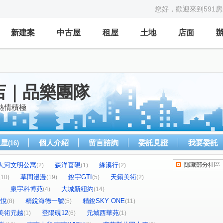
您好，歡迎來到591
新建案
中古屋
租屋
土地
店面
店｜品樂團隊
熱情積極
租屋
個人介紹
留言諮詢
委託見證
我要委託
(16)
大河文明公寓
森洋喜硯
緣溪行
隱藏部分社區
(2)
(1)
(2)
草間漫漫
銳宇GTI
天籟美術
(10)
(19)
(5)
(2)
泉宇科博苑
大城新紐約
(4)
(14)
敦悅
精銳海德一號
精銳SKY ONE
(8)
(5)
(11)
美術元越
登陽硯12
元城西華苑
(1)
(6)
(1)