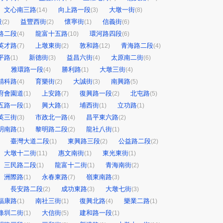
文心南三路
向上路一段
大墩一街
(14)
(3)
(8)
段
益豐西街
懷寧街
信義街
(2)
(2)
(1)
(6)
路二段
龍富十五路
環河路四段
(4)
(10)
(6)
英才路
上墩東街
敦和路
青海路二段
(7)
(2)
(12)
(4)
平路
新德街
益昌六街
太原南二街
(1)
(3)
(4)
(6)
雅環路一段
勝利路
大墩三街
(4)
(1)
(4)
精科路
育樂街
大誠街
南興路
(4)
(2)
(3)
(5)
府會園道
上安路
復興路一段
北屯路
(1)
(7)
(2)
(5)
五路一段
興大路
埔西街
立功路
(1)
(1)
(1)
(1)
英三街
市政北一路
昌平東六路
(3)
(4)
(2)
明南路
黎明路二段
龍社八街
(1)
(2)
(1)
臺灣大道二段
東興路三段
公益路二段
(1)
(2)
(2)
大墩十二街
惠文南街
東光東街
(11)
(1)
(1)
三民路二段
龍富十二街
青海南街
(1)
(1)
(2)
洲際路
永春東路
嶺東南路
(1)
(7)
(3)
長安路二段
成功東路
大墩七街
(2)
(3)
(3)
福康路
南社三街
復興北路
樂業二路
(1)
(1)
(4)
(1)
條圳二街
大信街
建和路一段
(1)
(5)
(1)