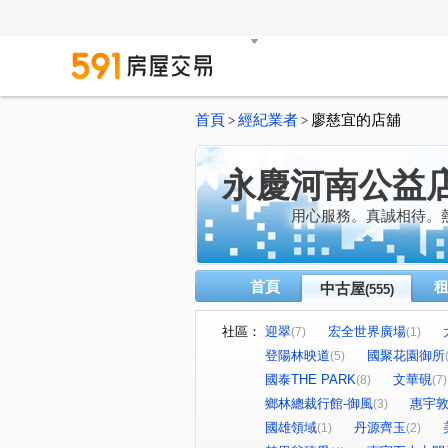
首頁
經紀業者
廖慈宜的店舖
>
>
永慶河南公益
用心服務。真誠相待。
首頁
中古屋
(555)
社區：
迎翠
宏全世界廣場
(7)
(1)
登陽林映道
國聚花園御所
(5)
國泰THE PARK
文華硯
(8)
(7)
鄉林總裁行館-御風
惠宇
(3)
國雄領域
丹源齊玉
(1)
(2)