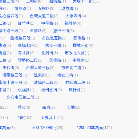
明路三段
三和街
新港路
大墩十一街
(4)
(8)
(1)
(11)
段
博館路
五權路
現岱路
(2)
(1)
(3)
(1)
文心路四段
台灣大道二段
大墩四街
(1)
(2)
(4)
二路
紅竹巷
中平路
福雅路
(1)
(1)
(1)
(4)
環中路三段
至善路
惠中三街
(1)
(2)
(6)
臨港路四段
市政北五路
豐偉路
(5)
(1)
(1)
(1)
專路
軍福七路
國安一路
櫻城一街
(1)
(1)
(1)
(4)
夏路
育才路
北興街
市政北六路
(1)
(2)
(1)
(1)
二路
豐勢路二段
民權街
中興路
(1)
(1)
(1)
(1)
美和街
台灣大道三段
市政北二路
(3)
(2)
(1)
瀋陽路三段
遠東街
南社二街
(1)
(1)
(1)
崇德十路一段
瀋陽路二段
竹師路二段
(1)
(1)
(1)
平路
永福路
福田五街
篤行路
(1)
(1)
(2)
(1)
文心南五路二段
(1)
面
辦公
廠房
土地
(15)
(6)
(3)
(10)
4房
5房以上
(274)
(103)
(21)
800萬元
800-1200萬元
1200-2000萬元
(6)
(29)
(171)