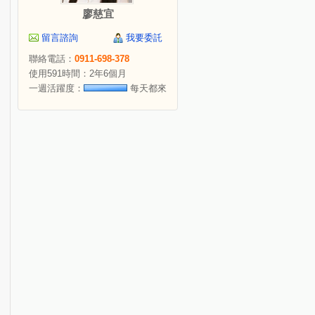
廖慈宜
留言諮詢
我要委託
聯絡電話：
0911-698-378
使用591時間：2年6個月
一週活躍度：
每天都來