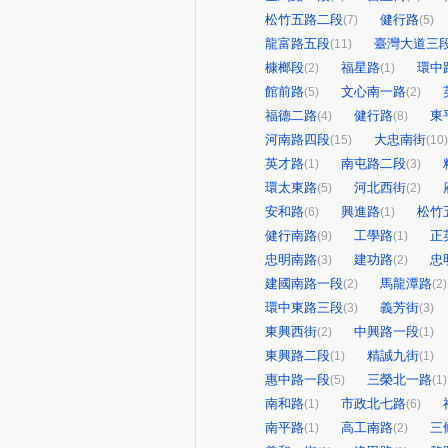
松竹五路二段
健行路
(7)
(5)
龍富路五段
臺灣大道三
(11)
槺榔段
福星路
環中
(2)
(1)
館前路
文心南一路
(5)
(2)
福德二路
健行路
東
(4)
(8)
河南路四段
大忠南街
(15)
(10)
英才路
南屯路二段
(1)
(3)
環太東路
河北西街
(5)
(2)
安和路
興進路
松竹
(6)
(1)
健行南路
工學路
正
(9)
(1)
忠明南路
建功路
忠
(3)
(2)
建國南路一段
馬龍潭路
(2)
(2)
環中東路三段
義芳街
(3)
(3)
東興西街
中興路一段
(2)
(1)
東興路二段
精誠九街
(1)
(1)
惠中路一段
三榮北一路
(5)
(1)
南和路
市政北七路
(1)
(6)
南平路
高工南路
三
(1)
(2)