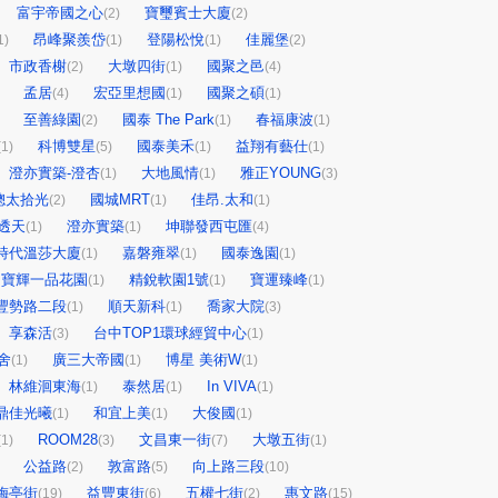
富宇帝國之心
寶璽賓士大廈
(2)
(2)
昂峰聚羨岱
登陽松悅
佳麗堡
1)
(1)
(1)
(2)
市政香榭
大墩四街
國聚之邑
(2)
(1)
(4)
孟居
宏亞里想國
國聚之碩
(4)
(1)
(1)
至善綠園
國泰 The Park
春福康波
(2)
(1)
(1)
科博雙星
國泰美禾
益翔有藝仕
(1)
(5)
(1)
(1)
澄亦實築-澄杏
大地風情
雅正YOUNG
(1)
(1)
(3)
總太拾光
國城MRT
佳昂.太和
(2)
(1)
(1)
透天
澄亦實築
坤聯發西屯匯
(1)
(1)
(4)
時代溫莎大廈
嘉磐雍翠
國泰逸園
(1)
(1)
(1)
寶輝一品花園
精銳軟園1號
寶運臻峰
(1)
(1)
(1)
豐勢路二段
順天新科
喬家大院
(1)
(1)
(3)
享森活
台中TOP1環球經貿中心
(3)
(1)
舍
廣三大帝國
博星 美術W
(1)
(1)
(1)
林維洄東海
泰然居
In VIVA
(1)
(1)
(1)
鼎佳光曦
和宜上美
大俊國
(1)
(1)
(1)
ROOM28
文昌東一街
大墩五街
(1)
(3)
(7)
(1)
公益路
敦富路
向上路三段
(2)
(5)
(10)
梅亭街
益豐東街
五權七街
惠文路
(19)
(6)
(2)
(15)