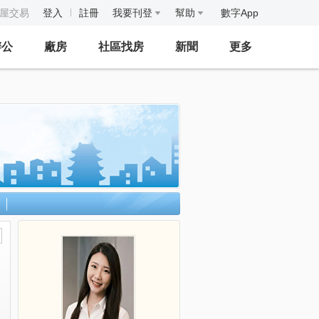
房屋交易
登入
註冊
我要刊登
幫助
數字App
辦公
廠房
社區找房
新聞
更多