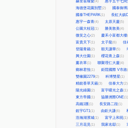
赫里翁臻愛
惠宇五十七間
(4)
海德堡花園別墅
國泰御博
(2)
國泰THEPARK
長虹大鎮
(1)
惠宇一森青
太原天廈
(4)
(5)
公園大桂冠
勝美敦美
(1)
(4)
微笑之心
慶禾小富都大樓
(2)
富貴天下
太子龍
佳
(1)
(6)
登陽青籟
順天謙華
(2)
(5)
興大仕園
櫻花青上森
(1)
(1)
薰衣草
聯聚理仁大廈
(1)
(4)
鄉林君悅
鉅陞國際 V市政
(1)
雙橡園2279
科博雙星
(2)
(1)
精銳香草天籟
佳泰大方
(3)
(2)
陽光綠園
富宇曙光之森
(2)
(1)
東方帝國
協勝洲際ONE
(1)
(1
高鐵1匯
長安路二段
(1)
(1)
銳宇GT1
由鉅大謙
(1)
(6)
浩瀚湖濱城
富宇上和苑
(1)
(1)
三月花見
我家名邸
(1)
(1)