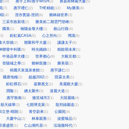
堂
惠宇上和/惠宇WISH
賽茵斯林園大廈
(10)
(2)
(5)
苑
惠宇禮仁
THE精銳
My勝美
(7)
(2)
(12)
(4)
D區
澄亦實築-澄玥
鄉林綠世界
(4)
(6)
(3)
三采市政新境
勝美術二期雲門登峰
(2)
(5)
國美
翰陽金墩大樓
敘山行路
(1)
(1)
(4)
鉅虹嵐CASA
心之所向
博識
(3)
(5)
(2)
(6)
泰大崇德
聯聚和平大廈
謙謙太子
(2)
(1)
(6)
坤聯發中科匯
時光織錦
精銳萌未來
(6)
(1)
(1)
中港晶華大樓
世界都心
大毅京都
(1)
(9)
(1)
登陽城之華
鄉林凱撒
勝美琚
(1)
(3)
(2)
裕國天泉溫泉會館
惠宇謙仁
(2)
(1)
(2)
國唐地糧
超越2002
陞霖太美
(2)
(2)
(1)
鉅虹樸石
嘉磐惠文
美麗殿大廈
(10)
(1)
(1)
潤隆
總太聚作
達麗大道
(1)
(3)
(2)
惠宇敦南
微笑城市2
大陸麗格
)
(6)
(1)
(4)
順天緮華
七期博克萊
龍邦綠園道
(3)
(3)
(1)
和立堡-晴朗
青空蔚來
公園苑
(1)
(1)
(4)
大慶中山
林泰親善
波蜜臻品
(2)
(1)
(5)
宗唐盛世
仁山潮尚居
泓瑞微時代
(1)
(4)
(7)