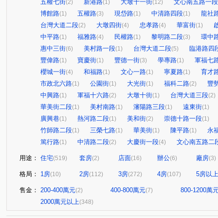
五權七街
新港路
大墩十一街
文心南五路一段
(2)
(1)
(12)
博館路
五權路
現岱路
中清路四段
龍社
(1)
(3)
(1)
(1)
台灣大道二段
大墩四街
忠孝路
華富街
(2)
(4)
(4)
(1)
中平路
福雅路
民權路
黎明路二段
環中
(1)
(4)
(1)
(3)
惠中三街
美村路一段
台灣大道二段
臨港路四
(6)
(1)
(5)
豐偉路
寶慶街
豐德一街
學專路
軍福七
(1)
(1)
(3)
(1)
櫻城一街
和福路
文心一路
寧夏路
育才
(4)
(1)
(1)
(1)
市政北六路
公園街
大光街
福科二路
豐
(1)
(1)
(1)
(2)
中興路
軍福十六路
大墩十街
台灣大道三段
(1)
(2)
(1)
(2)
華美街二段
美村南路
瀋陽路三段
遠東街
(1)
(1)
(1)
(1)
廣興巷
熱河路二段
美和街
崇德十路一段
(1)
(1)
(2)
(1)
竹師路二段
三榮七路
華美街
陳平路
永
(1)
(1)
(1)
(1)
篤行路
中清路二段
大慶街一段
文心南五路二
(1)
(2)
(4)
用途：
住宅
套房
店面
辦公
廠房
(519)
(2)
(16)
(6)
(3)
格局：
1房
2房
3房
4房
5房以
(10)
(112)
(272)
(107)
售金：
200-400萬元
400-800萬元
800-1200萬
(2)
(7)
2000萬元以上
(348)