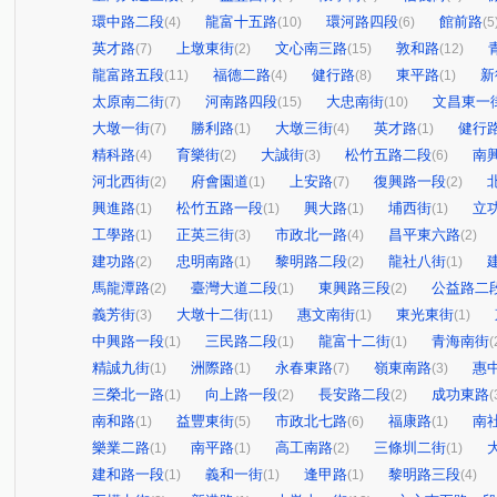
環中路二段
龍富十五路
環河路四段
館前路
(4)
(10)
(6)
(5
英才路
上墩東街
文心南三路
敦和路
(7)
(2)
(15)
(12)
龍富路五段
福德二路
健行路
東平路
新
(11)
(4)
(8)
(1)
太原南二街
河南路四段
大忠南街
文昌東一
(7)
(15)
(10)
大墩一街
勝利路
大墩三街
英才路
健行
(7)
(1)
(4)
(1)
精科路
育樂街
大誠街
松竹五路二段
南
(4)
(2)
(3)
(6)
河北西街
府會園道
上安路
復興路一段
(2)
(1)
(7)
(2)
興進路
松竹五路一段
興大路
埔西街
立
(1)
(1)
(1)
(1)
工學路
正英三街
市政北一路
昌平東六路
(1)
(3)
(4)
(2)
建功路
忠明南路
黎明路二段
龍社八街
(2)
(1)
(2)
(1)
馬龍潭路
臺灣大道二段
東興路三段
公益路二
(2)
(1)
(2)
義芳街
大墩十二街
惠文南街
東光東街
(3)
(11)
(1)
(1)
中興路一段
三民路二段
龍富十二街
青海南街
(1)
(1)
(1)
(
精誠九街
洲際路
永春東路
嶺東南路
惠
(1)
(1)
(7)
(3)
三榮北一路
向上路一段
長安路二段
成功東路
(1)
(2)
(2)
(
南和路
益豐東街
市政北七路
福康路
南
(1)
(5)
(6)
(1)
樂業二路
南平路
高工南路
三條圳二街
(1)
(1)
(2)
(1)
建和路一段
義和一街
逢甲路
黎明路三段
(1)
(1)
(1)
(4)