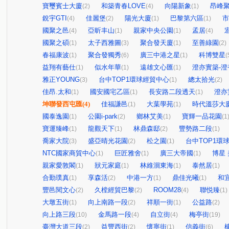
寶璽賓士大廈
和築青春LOVE
向陽新象
昂峰
(2)
(4)
(1)
銳宇GTI
佳麗堡
陽光大廈
巴黎第六區
市
(4)
(2)
(1)
(1)
國聚之邑
亞昕丰山
親家中央公園
孟居
(4)
(1)
(1)
(4)
國聚之碩
太子西雅圖
聚合發天廈
至善綠園
(1)
(3)
(1)
(2)
春福康波
聚合發獨秀
廣三中港之星
科博雙星
(1)
(6)
(1)
(
益翔有藝仕
似水年華
遠雄文心匯
澄亦實築-澄
(1)
(1)
(1)
雅正YOUNG
台中TOP1環球經貿中心
總太拾光
(3)
(1)
(2)
佳昂.太和
國安國宅乙區
長安路二段透天
澄亦
(1)
(1)
(1)
坤聯發西屯匯
(4)
佳福謙邑
大葉學苑
時代溫莎大
(1)
(1)
國泰逸園
公園i-park
鄉林艾美
寶輝一品花園
(1)
(2)
(1)
(1
寶運臻峰
龍觀天下
林鼎森邸
豐勢路二段
(1)
(1)
(2)
(1)
喬家大院
盛亞晴光花園
松之園
台中TOP1環
(3)
(2)
(1)
NTC國家商貿中心
巨匠雅舍
廣三大帝國
博星
(1)
(1)
(1)
親家愛敦閣
狀元家庭
林維洄東海
泰然居
(1)
(1)
(1)
(1)
合勤璞真
享森活
中港一方
鼎佳光曦
和
(1)
(2)
(1)
(1)
豐邑閱文心
久樘經貿巴黎
ROOM28
聯悦臻
(2)
(2)
(4)
(1)
大墩五街
向上南路一段
祥順一街
公益路
(1)
(2)
(1)
(2)
向上路三段
金馬路一段
自立街
梅亭街
(10)
(4)
(4)
(19)
臺灣大道三段
益豐西街
懷寧街
信義街
(2)
(2)
(1)
(6)