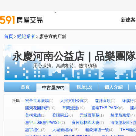
新建案
首頁
經紀業者
廖慈宜的店舖
>
>
永慶河南公益店｜品樂團隊
用心服務。真誠相待。熱情積極
首頁
租屋
個人介紹
中古屋
(15)
(557)
社區：
宏全世界廣場
大河文明公寓
森洋喜硯
緣溪行
(1)
(2)
(1)
(
國聚花園御所
草間漫漫
國泰THE PARK
國
(10)
(19)
(8)
美術元越
登陽硯12
元城西華苑
赫里翁臻愛
(1)
(6)
(1)
(4)
惠宇上和/惠宇WISH
賽茵斯林園大廈
海德堡花園別
(2)
(5)
惠宇禮仁
大城新紐約
精銳海德一號
THE精銳
(2)
(15)
(4)