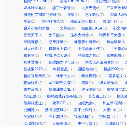
精銳SKY ONE
國泰THEPARK
長虹大鎮D區
(11)
(1)
(4)
鄉林綠世界
惠宇一森青
太原天廈
三采市政新
(3)
(4)
(6)
勝美術二期雲門登峰
迎翠
惠宇敦悅
公園大桂
(5)
(6)
(7)
國美
泉宇科博苑
翰陽金墩大樓
敘山行路
(1)
(3)
(1)
(4)
慶禾小富都大樓
文華硯
鉅虹嵐CASA
心之所
(3)
(6)
(5)
富貴天下
太子龍
佳泰大崇德
聯聚和平大廈
(1)
(6)
(2)
(1)
登陽青籟
順天謙華
坤聯發中科匯
時光織錦
(2)
(5)
(6)
(1)
興大仕園
櫻花青上森
中港晶華大樓
世界都心
(1)
(1)
(1)
(
薰衣草
聯聚理仁大廈
登陽城之華
鄉林凱撒
(1)
(4)
(1)
(3)
鄉林君悅
鉅陞國際 V市政
裕國天泉溫泉會館
(1)
(2)
(1)
雙橡園2279
科博雙星
國唐地糧
超越2002
(2)
(1)
(2)
(2)
精銳香草天籟
佳泰大方
鉅虹樸石
嘉磐惠文
(3)
(2)
(10)
(1
陽光綠園
富宇曙光之森
潤隆
總太聚作
(2)
(1)
(1)
(3)
東方帝國
協勝洲際ONE
惠宇敦南
微笑城市2
(1)
(1)
(6)
(1
高鐵1匯
鄉林總裁行館-御風
長安路二段
順天
(1)
(2)
(1)
龍邦綠園道
銳宇GT1
由鉅大謙
和立堡-晴朗
(1)
(1)
(6)
(1)
公園苑
浩瀚湖濱城
富宇上和苑
大慶中山
(4)
(1)
(1)
(2)
波蜜臻品
三月花見
我家名邸
宗唐盛世
(5)
(1)
(1)
(1)
泓瑞微時代
天籟美術
惠宇大聚
大城凱旋門
(7)
(2)
(12)
(1