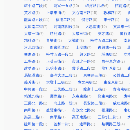
環中路二段
龍富十五路
環河路四段
館前路
(4)
(10)
(6)
(5
英才路
上墩東街
文心南三路
敦和路
(7)
(2)
(15)
(12)
龍富路五段
福德二路
健行路
東平路
新
(11)
(4)
(8)
(1)
太原南二街
河南路四段
大忠南街
文昌東一
(7)
(15)
(10)
大墩一街
勝利路
大墩三街
英才路
健行
(7)
(1)
(4)
(1)
精科路
育樂街
大誠街
松竹五路二段
南
(4)
(2)
(3)
(6)
河北西街
府會園道
上安路
復興路一段
(2)
(1)
(7)
(2)
興進路
松竹五路一段
興大路
埔西街
立
(1)
(1)
(1)
(1)
工學路
正英三街
市政北一路
昌平東六路
(1)
(3)
(4)
(2)
建功路
忠明南路
黎明路二段
龍社八街
(2)
(1)
(2)
(1)
馬龍潭路
臺灣大道二段
東興路三段
公益路二
(2)
(1)
(2)
義芳街
大墩十二街
惠文南街
東光東街
(3)
(11)
(1)
(1)
中興路一段
三民路二段
龍富十二街
青海南街
(1)
(1)
(1)
(
精誠九街
洲際路
永春東路
嶺東南路
惠
(1)
(1)
(7)
(3)
三榮北一路
向上路一段
長安路二段
成功東路
(1)
(3)
(2)
(
南和路
益豐東街
市政北七路
福康路
南
(1)
(5)
(6)
(1)
樂業二路
南平路
高工南路
三條圳二街
(1)
(1)
(2)
(1)
建和路一段
義和一街
逢甲路
黎明路三段
(1)
(1)
(1)
(4)