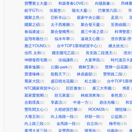
寶璽賓士大廈
和築青春LOVE
向陽新象
昂峰
(2)
(4)
(1)
銳宇GTI
佳麗堡
陽光大廈
巴黎第六區
市
(4)
(2)
(1)
(1)
國聚之邑
亞昕丰山
親家中央公園
孟居
(4)
(1)
(1)
(4)
國聚之碩
太子西雅圖
聚合發天廈
至善綠園
(1)
(3)
(1)
(2)
春福康波
聚合發獨秀
廣三中港之星
科博雙星
(1)
(6)
(1)
(
益翔有藝仕
似水年華
遠雄文心匯
澄亦實築-澄
(2)
(1)
(1)
雅正YOUNG
台中TOP1環球經貿中心
總太拾光
(3)
(1)
(2)
佳昂.太和
國安國宅乙區
長安路二段透天
澄亦
(1)
(1)
(1)
坤聯發西屯匯
佳福謙邑
大葉學苑
時代溫莎大
(4)
(1)
(1)
國泰逸園
公園i-park
鄉林艾美
寶輝一品花園
(1)
(2)
(1)
(1
寶運臻峰
龍觀天下
林鼎森邸
豐勢路二段
(1)
(1)
(2)
(1)
喬家大院
盛亞晴光花園
松之園
台中TOP1環
(3)
(2)
(1)
NTC國家商貿中心
巨匠雅舍
廣三大帝國
博星
(1)
(1)
(1)
親家愛敦閣
狀元家庭
林維洄東海
泰然居
(1)
(1)
(1)
(1)
合勤璞真
享森活
中港一方
鼎佳光曦
和
(1)
(2)
(1)
(1)
豐邑閱文心
久樘經貿巴黎
ROOM28
聯悦臻
(2)
(2)
(4)
(1)
大墩五街
向上南路一段
祥順一街
公益路
(1)
(2)
(1)
(2)
向上路三段
金馬路一段
自立街
梅亭街
(10)
(4)
(4)
(19)
臺灣大道三段
益豐西街
懷寧街
信義街
(2)
(2)
(1)
(6)