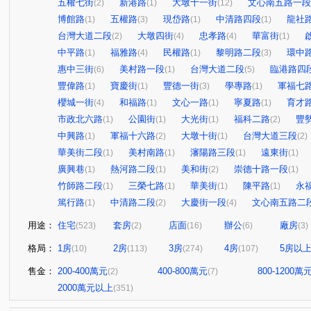
五權七街
新港路
大墩十一街
文心南五路一段
(2)
(1)
(12)
博館路
五權路
現岱路
中清路四段
龍社
(1)
(3)
(1)
(1)
台灣大道二段
大墩四街
忠孝路
華富街
(2)
(4)
(4)
(1)
中平路
福雅路
民權路
黎明路二段
環中
(1)
(4)
(1)
(3)
惠中三街
美村路一段
台灣大道二段
臨港路四
(6)
(1)
(5)
豐偉路
寶慶街
豐德一街
學專路
軍福七
(1)
(1)
(3)
(1)
櫻城一街
和福路
文心一路
寧夏路
育才
(4)
(1)
(1)
(1)
市政北六路
公園街
大光街
福科二路
豐
(1)
(1)
(1)
(2)
中興路
軍福十六路
大墩十街
台灣大道三段
(1)
(2)
(1)
(2)
華美街二段
美村南路
瀋陽路三段
遠東街
(1)
(1)
(1)
(1)
廣興巷
熱河路二段
美和街
崇德十路一段
(1)
(1)
(2)
(1)
竹師路二段
三榮七路
華美街
陳平路
永
(1)
(1)
(1)
(1)
篤行路
中清路二段
大慶街一段
文心南五路二
(1)
(2)
(4)
用途：
住宅
套房
店面
辦公
廠房
(523)
(2)
(16)
(6)
(3)
格局：
1房
2房
3房
4房
5房以
(10)
(113)
(274)
(107)
售金：
200-400萬元
400-800萬元
800-1200萬
(2)
(7)
2000萬元以上
(351)