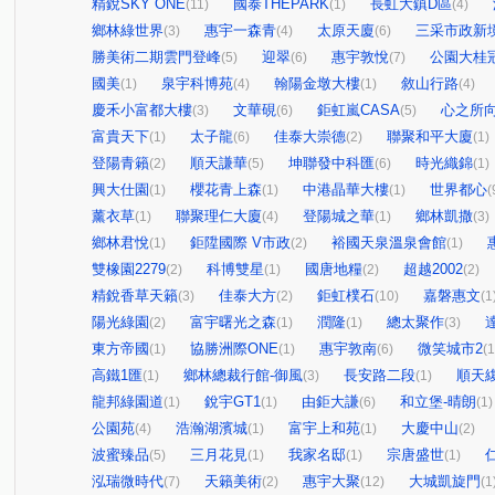
精銳SKY ONE
國泰THEPARK
長虹大鎮D區
(11)
(1)
(4)
鄉林綠世界
惠宇一森青
太原天廈
三采市政新
(3)
(4)
(6)
勝美術二期雲門登峰
迎翠
惠宇敦悅
公園大桂
(5)
(6)
(7)
國美
泉宇科博苑
翰陽金墩大樓
敘山行路
(1)
(4)
(1)
(4)
慶禾小富都大樓
文華硯
鉅虹嵐CASA
心之所
(3)
(6)
(5)
富貴天下
太子龍
佳泰大崇德
聯聚和平大廈
(1)
(6)
(2)
(1)
登陽青籟
順天謙華
坤聯發中科匯
時光織錦
(2)
(5)
(6)
(1)
興大仕園
櫻花青上森
中港晶華大樓
世界都心
(1)
(1)
(1)
(
薰衣草
聯聚理仁大廈
登陽城之華
鄉林凱撒
(1)
(4)
(1)
(3)
鄉林君悅
鉅陞國際 V市政
裕國天泉溫泉會館
(1)
(2)
(1)
雙橡園2279
科博雙星
國唐地糧
超越2002
(2)
(1)
(2)
(2)
精銳香草天籟
佳泰大方
鉅虹樸石
嘉磐惠文
(3)
(2)
(10)
(1
陽光綠園
富宇曙光之森
潤隆
總太聚作
(2)
(1)
(1)
(3)
東方帝國
協勝洲際ONE
惠宇敦南
微笑城市2
(1)
(1)
(6)
(1
高鐵1匯
鄉林總裁行館-御風
長安路二段
順天
(1)
(3)
(1)
龍邦綠園道
銳宇GT1
由鉅大謙
和立堡-晴朗
(1)
(1)
(6)
(1)
公園苑
浩瀚湖濱城
富宇上和苑
大慶中山
(4)
(1)
(1)
(2)
波蜜臻品
三月花見
我家名邸
宗唐盛世
(5)
(1)
(1)
(1)
泓瑞微時代
天籟美術
惠宇大聚
大城凱旋門
(7)
(2)
(12)
(1