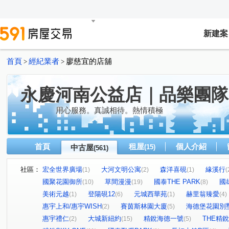
新建案
首頁
經紀業者
廖慈宜的店舖
>
>
永慶河南公益店｜品樂團隊
用心服務。真誠相待。熱情積極
首頁
租屋
個人介紹
中古屋
(15)
(561)
社區：
宏全世界廣場
大河文明公寓
森洋喜硯
緣溪行
(1)
(2)
(1)
(
國聚花園御所
草間漫漫
國泰THE PARK
國
(10)
(19)
(8)
美術元越
登陽硯12
元城西華苑
赫里翁臻愛
(1)
(6)
(1)
(4)
惠宇上和/惠宇WISH
賽茵斯林園大廈
海德堡花園別
(2)
(5)
惠宇禮仁
大城新紐約
精銳海德一號
THE精銳
(2)
(15)
(5)