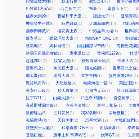
翰陽金墩大樓
敘山行路
微笑之心
慶禾小富都
(1)
(4)
(2)
鉅虹嵐CASA
心之所向
博識
富貴天下
(5)
(2)
(6)
(1)
佳泰大崇德
聯聚和平大廈
謙謙太子
登陽青籟
(2)
(1)
(6)
(
坤聯發中科匯
時光織錦
大城新紐約
精銳萌未
(6)
(1)
(14)
國泰御博苑
櫻花青上森
中港晶華大樓
世界都
(6)
(1)
(1)
薰衣草
聯聚理仁大廈
精銳SKY ONE
登陽城
(1)
(4)
(10)
勝美琚
鄉林君悅
鉅陞國際 V市政
海德堡花園
(2)
(1)
(2)
裕國天泉溫泉會館
惠宇謙仁
雙橡園2279
科博
(1)
(2)
(2)
超越2002
陞霖太美
精銳香草天籟
佳泰大方
(2)
(1)
(3)
(2)
嘉磐惠文
美麗殿大廈
陽光綠園
富宇曙光之森
(1)
(1)
(2)
(
總太聚作
達麗大道
東方帝國
協勝洲際ONE
(3)
(2)
(1)
(1)
微笑城市2
大陸麗格
精銳海德一號
高鐵1匯
(1)
(4)
(4)
(1)
長安路二段
順天緮華
七期博克萊
龍邦綠園道
(1)
(3)
(3)
(
銳宇GT1
由鉅大謙
和立堡-晴朗
青空蔚來
(1)
(6)
(1)
(1)
賽茵斯林園大廈
浩瀚湖濱城
富宇上和苑
大慶
(4)
(1)
(1)
波蜜臻品
三月花見
我家名邸
宗唐盛世
(5)
(1)
(1)
(1)
泓瑞微時代
天籟美術
惠宇大聚
大城凱旋門
(7)
(2)
(12)
(1
寶璽賓士大廈
和築青春LOVE
向陽新象
昂峰
(2)
(4)
(1)
登陽松悅
惠宇上和/惠宇WISH
銳宇GTI
佳麗
(1)
(1)
(4)