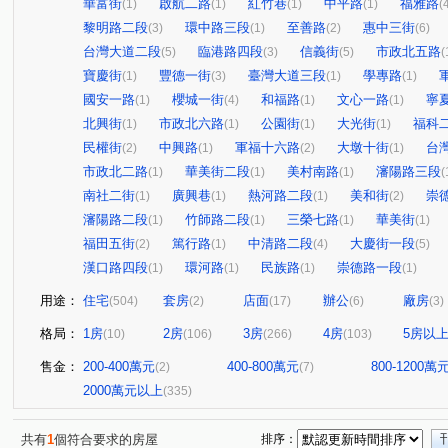
華富街
啟航二路
紅竹巷
中平路
福雅路
(1)
(1)
(1)
(1)
(
黎明路二段
環中路三段
至善路
惠中三街
(3)
(1)
(2)
(6)
台灣大道二段
臨港路四段
信義街
市政北五路
(5)
(3)
(5)
(
寶慶街
豐德一街
臺灣大道三段
學專路
(1)
(3)
(1)
(1)
國安一路
櫻城一街
和福路
文心一路
寧
(1)
(4)
(1)
(1)
北興街
市政北六路
公園街
大光街
福科
(1)
(1)
(1)
(1)
民權街
中興路
軍福十六路
大墩十街
台
(2)
(1)
(2)
(1)
市政北二路
華美街二段
美村南路
瀋陽路三段
(1)
(1)
(1)
(
南社二街
廣興巷
熱河路二段
美和街
崇
(1)
(1)
(1)
(2)
瀋陽路二段
竹師路二段
三榮七路
華美街
(1)
(1)
(1)
(1)
福田五街
篤行路
中清路二段
大慶街一段
(2)
(1)
(4)
(5)
漢口路四段
環河路
民族路
崇德路一段
(1)
(1)
(1)
(1)
用途：
住宅
套房
店面
辦公
廠房
(504)
(2)
(17)
(6)
(3)
格局：
1房
2房
3房
4房
5房以
(10)
(106)
(266)
(103)
售金：
200-400萬元
400-800萬元
800-1200萬
(2)
(7)
2000萬元以上
(335)
共有
1
個符合要求的房屋
排序：