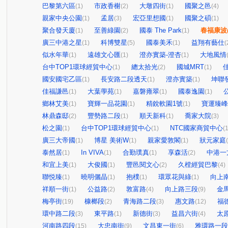
巴黎第六區
市政香榭
大墩四街
國聚之邑
(1)
(2)
(1)
(4)
親家中央公園
孟居
宏亞里想國
國聚之碩
(1)
(3)
(1)
(1)
聚合發天廈
至善綠園
國泰 The Park
春福康波
(1)
(2)
(1)
廣三中港之星
科博雙星
國泰美禾
益翔有藝仕
(1)
(5)
(1)
(
似水年華
遠雄文心匯
澄亦實築-澄杏
大地風情
(1)
(1)
(1)
台中TOP1環球經貿中心
總太拾光
國城MRT
(1)
(2)
(1)
國安國宅乙區
長安路二段透天
澄亦實築
坤聯
(1)
(1)
(1)
佳福謙邑
大葉學苑
嘉磐雍翠
國泰逸園
公
(1)
(1)
(1)
(1)
鄉林艾美
寶輝一品花園
精銳軟園1號
寶運臻峰
(1)
(1)
(1)
林鼎森邸
豐勢路二段
順天新科
喬家大院
(2)
(1)
(1)
(3)
松之園
台中TOP1環球經貿中心
NTC國家商貿中心
(1)
(1)
(1
廣三大帝國
博星 美術W
親家愛敦閣
狀元家庭
(1)
(1)
(1)
泰然居
In VIVA
合勤璞真
享森活
中港一
(1)
(1)
(1)
(2)
和宜上美
大俊國
豐邑閱文心
久樘經貿巴黎
(1)
(1)
(2)
(4)
聯悦臻
曉明儷晶
抱樸
環眾花與綠
向上
(1)
(1)
(1)
(1)
祥順一街
公益路
敦富路
向上路三段
金
(1)
(2)
(4)
(9)
梅亭街
槺榔段
青海路二段
惠文路
福
(19)
(2)
(3)
(12)
環中路二段
東平路
新德街
益昌六街
太
(3)
(1)
(3)
(4)
河南路四段
大忠南街
文昌東一街
雅環路一段
(15)
(9)
(6)