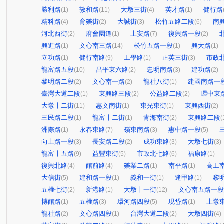
勝利路
敦和路
大墩三街
英才路
健行路
(1)
(11)
(4)
(1)
精科路
育樂街
大誠街
松竹五路二段
南
(4)
(2)
(3)
(6)
河北西街
府會園道
上安路
復興路一段
(2)
(1)
(7)
(2)
興進路
文心南三路
松竹五路一段
興大路
(1)
(14)
(1)
(1)
立功路
健行南路
工學路
正英三街
市政
(1)
(9)
(1)
(3)
龍富路五段
昌平東六路
忠明南路
建功路
(10)
(2)
(3)
(2)
黎明路二段
文心南一路
龍社八街
建國南路一
(2)
(2)
(1)
臺灣大道二段
東興路三段
公益路二段
環中東
(1)
(2)
(2)
大墩十二街
惠文南街
東光東街
東興西街
(11)
(1)
(1)
(2)
三民路二段
龍富十二街
青海南街
東興路二段
(1)
(1)
(2)
(
洲際路
永春東路
嶺東南路
惠中路一段
(1)
(7)
(3)
(5)
向上路一段
長安路二段
成功東路
大墩七街
(3)
(2)
(3)
(3)
龍富十五路
益豐東街
市政北七路
福康路
(9)
(5)
(6)
(1)
復興北路
館前路
樂業二路
南平路
高工
(4)
(4)
(1)
(1)
大信街
建和路一段
義和一街
逢甲路
黎
(5)
(1)
(1)
(1)
五權七街
新港路
大墩十一街
文心南五路一段
(2)
(1)
(12)
博館路
五權路
環河路四段
現岱路
上墩
(1)
(3)
(5)
(1)
龍社路
文心路四段
台灣大道二段
大墩四街
(2)
(1)
(2)
(4)