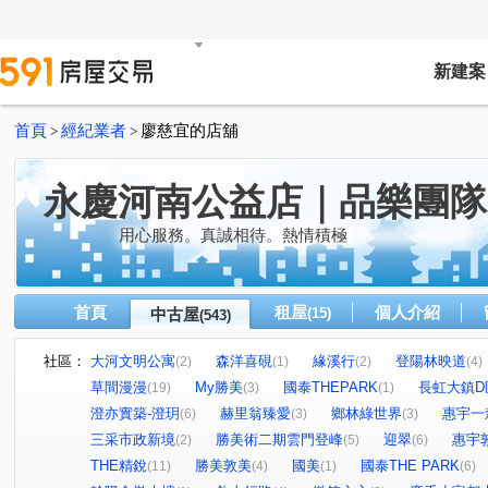
新建案
首頁
經紀業者
廖慈宜的店舖
>
>
永慶河南公益店｜品樂團隊
用心服務。真誠相待。熱情積極
首頁
租屋
個人介紹
中古屋
(15)
(543)
社區：
大河文明公寓
森洋喜硯
緣溪行
登陽林映道
(2)
(1)
(2)
(4)
草間漫漫
My勝美
國泰THEPARK
長虹大鎮D
(19)
(3)
(1)
澄亦實築-澄玥
赫里翁臻愛
鄉林綠世界
惠宇一
(6)
(3)
(3)
三采市政新境
勝美術二期雲門登峰
迎翠
惠宇
(2)
(5)
(6)
THE精銳
勝美敦美
國美
國泰THE PARK
(11)
(4)
(1)
(6)