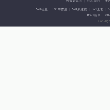
投資者專區
關於我們
廣
591租屋
591中古屋
591新建案
591土地
8891新車
88
Copyrigh