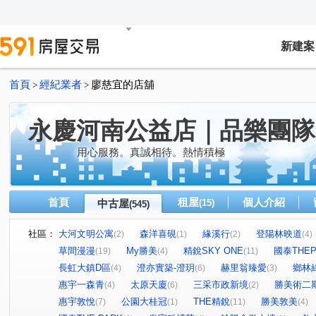
新建案
首頁
經紀業者
廖慈宜的店舖
>
>
永慶河南公益店｜品樂團隊
用心服務。真誠相待。熱情積極
首頁
租屋
個人介紹
中古屋
(15)
(545)
社區：
大河文明公寓
森洋喜硯
緣溪行
登陽林映道
(2)
(1)
(2)
(4)
草間漫漫
My勝美
精銳SKY ONE
國泰THEP
(19)
(4)
(11)
長虹大鎮D區
澄亦實築-澄玥
赫里翁臻愛
鄉林
(4)
(6)
(3)
惠宇一森青
太原天廈
三采市政新境
勝美術二
(4)
(6)
(2)
惠宇敦悅
公園大桂冠
THE精銳
勝美敦美
(7)
(1)
(11)
(4)