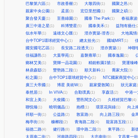
巴黎第六區
市政香榭
大墩四街
國聚之邑
(1)
(2)
(1)
(4)
親家中央公園
孟居
宏亞里想國
國聚之碩
(1)
(3)
(1)
(1)
聚合發天廈
至善綠園
國泰 The Park
春福康波
(1)
(2)
(1)
廣三中港之星
科博雙星
國泰美禾
益翔有藝仕
(1)
(5)
(1)
(
似水年華
遠雄文心匯
澄亦實築-澄杏
大地風情
(1)
(1)
(1)
台中TOP1環球經貿中心
總太拾光
國城MRT
(1)
(2)
(1)
國安國宅乙區
長安路二段透天
澄亦實築
坤聯
(1)
(1)
(1)
佳福謙邑
大葉學苑
嘉磐雍翠
國泰逸園
公
(1)
(1)
(1)
(1)
鄉林艾美
寶輝一品花園
精銳軟園1號
寶運臻峰
(1)
(1)
(1)
林鼎森邸
豐勢路二段
順天新科
喬家大院
(2)
(1)
(1)
(3)
松之園
台中TOP1環球經貿中心
NTC國家商貿中心
(1)
(1)
(1
廣三大帝國
博星 美術W
親家愛敦閣
狀元家庭
(1)
(1)
(1)
泰然居
In VIVA
合勤璞真
享森活
中港一
(1)
(1)
(1)
(2)
和宜上美
大俊國
豐邑閱文心
久樘經貿巴黎
(1)
(1)
(2)
(4)
聯悦臻
曉明儷晶
抱樸
環眾花與綠
向上
(1)
(1)
(1)
(1)
祥順一街
公益路
敦富路
向上路三段
金
(1)
(2)
(4)
(9)
梅亭街
槺榔段
青海路二段
龍富路五段
(19)
(2)
(4)
(11)
福德二路
健行路
環中路二段
東平路
新
(4)
(8)
(3)
(1)
太原南二街
河南路四段
大忠南街
文昌東一街
(7)
(15)
(9)