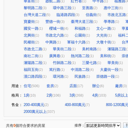
華富街
啟航二路
紅竹巷
中平路
福雅路
(1)
(1)
(1)
(1)
(
黎明路二段
環中路三段
至善路
惠中三街
(3)
(1)
(2)
(6)
台灣大道二段
臨港路四段
信義街
市政北五路
(5)
(3)
(5)
(
寶慶街
豐德一街
臺灣大道三段
學專路
(1)
(3)
(1)
(1)
國安一路
櫻城一街
和福路
文心一路
寧
(1)
(4)
(1)
(1)
北興街
市政北六路
公園街
大光街
福科
(1)
(1)
(1)
(1)
民權街
中興路
軍福十六路
大墩十街
台
(2)
(1)
(2)
(1)
市政北二路
華美街二段
美村南路
瀋陽路三段
(1)
(1)
(1)
(
南社二街
廣興巷
熱河路二段
美和街
崇
(1)
(1)
(1)
(2)
瀋陽路二段
竹師路二段
三榮七路
華美街
(1)
(1)
(1)
(1)
福田五街
篤行路
中清路二段
大慶街一段
(2)
(1)
(4)
(5)
漢口路四段
環河路
民族路
崇德路一段
(1)
(1)
(1)
(1)
用途：
住宅
套房
店面
辦公
廠房
(506)
(2)
(17)
(6)
(3)
格局：
1房
2房
3房
4房
5房以
(10)
(106)
(268)
(103)
售金：
200-400萬元
400-800萬元
800-1200萬
(2)
(7)
2000萬元以上
(337)
共有
0
個符合要求的房屋
排序：