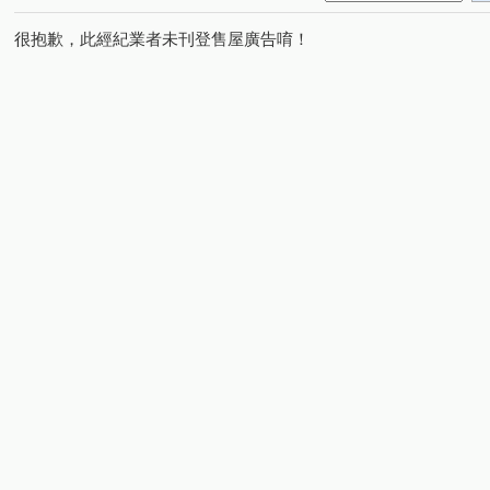
很抱歉，此經紀業者未刊登售屋廣告唷！