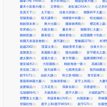
國泰THE PARK
泉宇科博苑
翰陽金墩大樓
敘
(6)
(4)
(1)
慶禾小富都大樓
文華硯
鉅虹嵐CASA
心之所
(3)
(6)
(5)
富貴天下
太子龍
佳泰大崇德
聯聚和平大廈
(1)
(6)
(2)
(1)
登陽青籟
順天謙華
坤聯發中科匯
時光織錦
(2)
(5)
(6)
(1)
精銳萌未來
興大仕園
國泰御博苑
櫻花青上森
(1)
(1)
(6)
(
世界都心
大毅京都
薰衣草
聯聚理仁大廈
(9)
(1)
(1)
(4)
鄉林凱撒
勝美琚
鄉林君悅
鉅陞國際 V市政
(3)
(2)
(1)
(2)
裕國天泉溫泉會館
惠宇謙仁
雙橡園2279
科博
(1)
(2)
(2)
超越2002
陞霖太美
精銳香草天籟
佳泰大方
(2)
(1)
(3)
(2)
嘉磐惠文
美麗殿大廈
陽光綠園
富宇曙光之森
(1)
(1)
(2)
(
總太聚作
達麗大道
東方帝國
協勝洲際ONE
(3)
(2)
(1)
(1)
微笑城市2
大陸麗格
精銳海德一號
高鐵1匯
(1)
(4)
(4)
(1)
長安路二段
順天緮華
七期博克萊
龍邦綠園道
(1)
(3)
(3)
(
銳宇GT1
由鉅大謙
和立堡-晴朗
青空蔚來
(1)
(6)
(1)
(1)
賽茵斯林園大廈
浩瀚湖濱城
富宇上和苑
大慶
(4)
(1)
(1)
波蜜臻品
三月花見
我家名邸
宗唐盛世
(5)
(1)
(1)
(1)
泓瑞微時代
天籟美術
惠宇大聚
大城凱旋門
(7)
(2)
(12)
(1
寶璽賓士大廈
和築青春LOVE
向陽新象
昂峰
(2)
(4)
(1)
登陽松悅
惠宇上和/惠宇WISH
銳宇GTI
佳麗
(1)
(1)
(4)