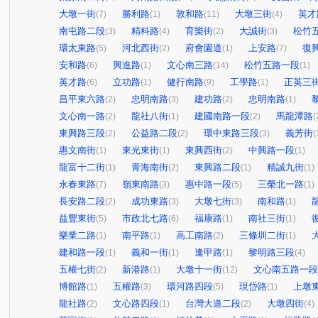
大墩一街
勝利路
敦和路
大墩三街
英才
(7)
(1)
(11)
(4)
南屯路二段
精科路
育樂街
大誠街
松竹
(3)
(4)
(2)
(3)
環太東路
河北西街
府會園道
上安路
復
(5)
(2)
(1)
(7)
安和路
興進路
文心南三路
松竹五路一段
(6)
(1)
(14)
(1)
英才路
立功路
健行南路
工學路
正英三
(6)
(1)
(9)
(1)
昌平東六路
忠明南路
建功路
忠明南路
(2)
(3)
(2)
(1)
文心南一路
龍社八街
建國南路一段
馬龍潭路
(2)
(1)
(2)
(
東興路三段
公益路二段
環中東路三段
義芳街
(2)
(2)
(3)
(
惠文南街
東光東街
東興西街
中興路一段
(1)
(1)
(2)
(1)
龍富十二街
青海南街
東興路二段
精誠九街
(1)
(2)
(1)
(1)
永春東路
嶺東南路
惠中路一段
三榮北一路
(7)
(3)
(5)
(1)
長安路二段
成功東路
大墩七街
南和路
(2)
(3)
(3)
(1)
益豐東街
市政北七路
福康路
南社三街
(5)
(6)
(1)
(1)
樂業二路
南平路
高工南路
三條圳二街
(1)
(1)
(2)
(1)
建和路一段
義和一街
逢甲路
黎明路三段
(1)
(1)
(1)
(4)
五權七街
新港路
大墩十一街
文心南五路一段
(2)
(1)
(12)
博館路
五權路
環河路四段
現岱路
上墩
(1)
(3)
(5)
(1)
龍社路
文心路四段
台灣大道二段
大墩四街
(2)
(1)
(2)
(4)