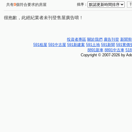
共有
0
個符合要求的房屋
排序：
很抱歉，此經紀業者未刊登售屋廣告唷！
投資者專區
關於我們
廣告刊登
新聞剪
591租屋
591中古屋
591新建案
591土地
591新聞
591實價
8891新車
8891中古車
51
Copyright © 2007-2026 by Addc