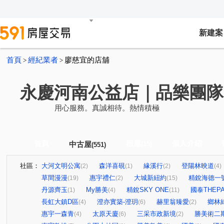
新建案
首頁
經紀業者
廖慈宜的店舖
>
>
永慶河南公益店｜品樂團隊
用心服務。真誠相待。熱情積極
首頁
租屋
個人介紹
中古屋
(15)
(551)
社區：
大河文明公寓
森洋喜硯
緣溪行
登陽林映道
(2)
(1)
(2)
(4)
草間漫漫
惠宇禮仁
大城新紐約
精銳海德一
(19)
(2)
(15)
丹源齊玉
My勝美
精銳SKY ONE
國泰THEP
(1)
(4)
(11)
長虹大鎮D區
澄亦實築-澄玥
赫里翁臻愛
鄉林
(4)
(6)
(2)
惠宇一森青
太原天廈
三采市政新境
勝美術二
(4)
(6)
(2)