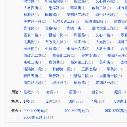
現岱路
中清路四段
龍社路
文心路四段
(1)
(1)
(2)
(1)
大墩四街
忠孝路
華富街
啟航二路
紅竹
(4)
(4)
(1)
(1)
福雅路
民權路
黎明路二段
環中路三段
(4)
(1)
(3)
(1)
美村路一段
台灣大道二段
臨港路四段
信義街
(1)
(5)
(3)
(
豐偉路
寶慶街
豐德一街
臺灣大道三段
(1)
(1)
(3)
(1)
國安一路
櫻城一街
和福路
文心一路
寧
(1)
(4)
(1)
(1)
北興街
市政北六路
公園街
大光街
福科
(1)
(1)
(1)
(1)
民權街
中興路
軍福十六路
大墩十街
台
(2)
(1)
(2)
(1)
市政北二路
華美街二段
美村南路
瀋陽路三段
(1)
(1)
(1)
(
南社二街
廣興巷
熱河路二段
美和街
崇
(1)
(1)
(1)
(2)
瀋陽路二段
竹師路二段
三榮七路
華美街
(1)
(1)
(1)
(1)
福田五街
篤行路
中清路二段
大慶街一段
(2)
(1)
(4)
(5)
漢口路四段
環河路
民族路
崇德路一段
(1)
(1)
(1)
(1)
用途：
住宅
套房
店面
辦公
廠房
(512)
(2)
(17)
(6)
(3)
格局：
1房
2房
3房
4房
5房以
(10)
(107)
(272)
(104)
售金：
200-400萬元
400-800萬元
800-1200萬
(2)
(7)
2000萬元以上
(344)