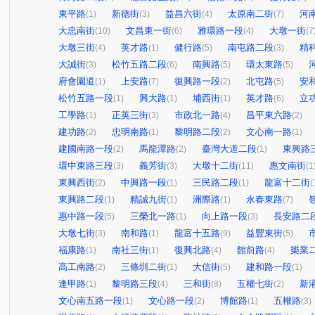
東平路
新德街
益昌六街
太原南二街
河
(1)
(3)
(4)
(7)
大忠南街
文昌東一街
雅環路一段
大墩一街
(10)
(6)
(4)
(7
大墩三街
英才路
健行路
南屯路二段
精
(4)
(1)
(5)
(3)
大誠街
松竹五路二段
南興路
環太東路
(3)
(6)
(5)
(5)
府會園道
上安路
復興路一段
北屯路
安
(1)
(7)
(2)
(5)
松竹五路一段
興大路
埔西街
英才路
立
(1)
(1)
(1)
(6)
工學路
正英三街
市政北一路
昌平東六路
(1)
(3)
(4)
(2)
建功路
忠明南路
黎明路二段
文心南一路
(2)
(1)
(2)
(1)
建國南路一段
馬龍潭路
臺灣大道二段
東興路
(2)
(2)
(1)
環中東路三段
義芳街
大墩十二街
惠文南街
(3)
(3)
(11)
(1
東興西街
中興路一段
三民路二段
龍富十二街
(2)
(1)
(1)
(
東興路二段
精誠九街
洲際路
永春東路
(1)
(1)
(1)
(7)
惠中路一段
三榮北一路
向上路一段
長安路二
(5)
(1)
(3)
大墩七街
南和路
龍富十五路
益豐東街
(3)
(1)
(9)
(5)
福康路
南社三街
復興北路
館前路
樂業
(1)
(1)
(4)
(4)
高工南路
三條圳二街
大信街
建和路一段
(2)
(1)
(5)
(1)
逢甲路
黎明路三段
三和街
五權七街
新
(1)
(4)
(8)
(2)
文心南五路一段
文心路一段
博館路
五權路
(1)
(2)
(1)
(3)