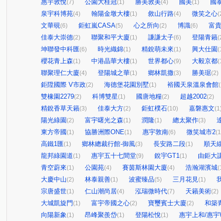
惠宇敦悅
公園大桂冠
勝美敦美
國美
國泰
(7)
(1)
(4)
(1)
泉宇科博苑
翰陽金墩大樓
敘山行路
微笑之心
(4)
(1)
(4)
(
文華硯
鉅虹嵐CASA
心之所向
博識
富
(6)
(5)
(2)
(6)
佳泰大崇德
聯聚和平大廈
謙謙太子
登陽青籟
(2)
(1)
(6)
(
坤聯發中科匯
時光織錦
精銳萌未來
興大仕園
(6)
(1)
(1)
(
櫻花青上森
中港晶華大樓
世界都心
大毅京都
(1)
(1)
(9)
(
聯聚理仁大廈
登陽城之華
鄉林凱撒
勝美琚
(4)
(1)
(3)
(2)
鉅陞國際 V市政
海德堡花園別墅
裕國天泉溫泉會館
(2)
(1)
(
雙橡園2279
科博雙星
國唐地糧
超越2002
(2)
(1)
(2)
(2)
精銳香草天籟
佳泰大方
鉅虹樸石
嘉磐惠文
(3)
(2)
(10)
(1
陽光綠園
富宇曙光之森
潤隆
總太聚作
(2)
(1)
(1)
(3)
東方帝國
協勝洲際ONE
惠宇敦南
微笑城市2
(1)
(1)
(6)
(1
高鐵1匯
鄉林總裁行館-御風
長安路二段
順天
(1)
(3)
(1)
龍邦綠園道
惠宇五十七間堂
銳宇GT1
由鉅大
(1)
(9)
(1)
青空蔚來
公園苑
賽茵斯林園大廈
浩瀚湖濱城
(1)
(4)
(4)
(
大慶中山
林泰親善
波蜜臻品
三月花見
(2)
(1)
(5)
(1)
宗唐盛世
仁山潮尚居
泓瑞微時代
天籟美術
(1)
(4)
(7)
(2)
大城凱旋門
富宇帝國之心
寶璽賓士大廈
和築青
(1)
(2)
(2)
向陽新象
昂峰聚羨岱
登陽松悅
惠宇上和/惠宇W
(1)
(1)
(1)