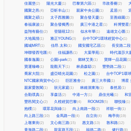
佳麗堡
陽光大廈
巴黎第六區
市政香榭
(2)
(1)
(1)
(2)
國聚之邑
亞昕丰山
親家中央公園
孟居
(4)
(1)
(1)
(4)
國聚之碩
太子西雅圖
聚合發天廈
至善綠園
(1)
(3)
(1)
(2)
春福康波
聚合發獨秀
廣三中港之星
科博雙星
(1)
(6)
(1)
(
益翔有藝仕
登陽硯12
似水年華
遠雄文心匯
(2)
(5)
(1)
(1)
大地風情
雅正YOUNG
台中TOP1環球經貿中心
(1)
(3)
(1)
國城MRT
佳昂.太和
國安國宅乙區
長安路二段
(1)
(1)
(1)
坤聯發西屯匯
佳福謙邑
大葉學苑
時代溫莎大
(4)
(1)
(1)
國泰逸園
公園i-park
鄉林艾美
寶輝一品花園
(1)
(2)
(1)
(1
寶運臻峰
龍觀天下
林鼎森邸
豐勢路二段
(1)
(1)
(2)
(1)
喬家大院
盛亞晴光花園
松之園
台中TOP1環
(3)
(2)
(1)
NTC國家商貿中心
巨匠雅舍
廣三大帝國
博星
(1)
(1)
(1)
親家愛敦閣
狀元家庭
林維洄東海
泰然居
(1)
(1)
(1)
(1)
合勤璞真
享森活
中港一方
鼎佳光曦
和
(1)
(2)
(1)
(1)
豐邑閱文心
久樘經貿巴黎
ROOM28
聯悦臻
(2)
(4)
(5)
(1)
抱樸
環眾花與綠
向上南路一段
祥順一街
(1)
(1)
(2)
(1)
向上路三段
金馬路一段
自立街
梅亭街
(10)
(4)
(4)
(19)
上墩東街
文心南三路
惠文路
敦和路
(2)
(15)
(13)
(12)
青海路二段
龍富路五段
福德二路
健行路
(4)
(11)
(4)
(8)