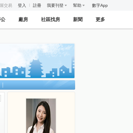
房屋交易
登入
註冊
我要刊登
幫助
數字App
辦公
廠房
社區找房
新聞
更多