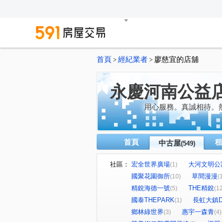
首頁
經紀業者
廖慈宜的店舖
>
>
永慶河南公益
用心服務。真誠相待。
首頁
中古屋
(549)
社區：
宏全世界廣場
大河文明公
(1)
國聚花園御所
草間漫漫
(10)
(
精銳海德一號
THE精銳
(5)
(1
國泰THEPARK
長虹大鎮
(1)
鄉林綠世界
惠宇一森青
(3)
(4)