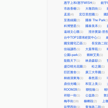
惠宇上和/惠宇WISH
銳宇G
(1)
市政香榭
大墩四街
(2)
(1)
孟居
宏亞里想國
國
(4)
(1)
至善綠園
國泰 The Park
(2)
(1
科博雙星
國泰美禾
(5)
(1)
遠雄文心匯
澄亦實築-澄
(1)
台中TOP1環球經貿中心
(1)
國安國宅乙區
長安路二段
(1)
佳福謙邑
大葉學苑
(1)
(1)
公園i-park
鄉林艾美
(2)
(1)
龍觀天下
林鼎森邸
(1)
(2)
盛亞晴光花園
松之園
(2)
(1)
巨匠雅舍
廣三大帝國
(1)
(1)
林維洄東海
泰然居
(1)
(1)
鼎佳光曦
和宜上美
(1)
(1)
ROOM28
聯悦臻
曉
(5)
(1)
祥順一街
公益路
敦
(1)
(2)
梅亭街
槺榔段
上
(19)
(2)
益豐西街
青海路二段
(1)
(4)