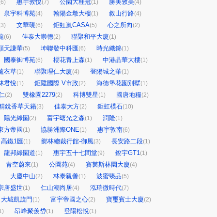
惠宇敦悅
公園大桂冠
勝美敦美
(6)
(7)
(1)
(4)
泉宇科博苑
翰陽金墩大樓
敘山行路
(4)
(1)
(4)
文華硯
鉅虹嵐CASA
心之所向
(3)
(6)
(5)
(2)
龍
佳泰大崇德
聯聚和平大廈
(6)
(2)
(1)
順天謙華
坤聯發中科匯
時光織錦
(5)
(6)
(1)
國泰御博苑
櫻花青上森
中港晶華大樓
(6)
(1)
(1)
薰衣草
聯聚理仁大廈
登陽城之華
(1)
(4)
(1)
林君悅
鉅陞國際 V市政
海德堡花園別墅
(1)
(2)
(1)
仁
雙橡園2279
科博雙星
國唐地糧
(2)
(2)
(1)
(2)
精銳香草天籟
佳泰大方
鉅虹樸石
(3)
(2)
(10)
陽光綠園
富宇曙光之森
潤隆
(2)
(1)
(1)
東方帝國
協勝洲際ONE
惠宇敦南
(1)
(1)
(6)
高鐵1匯
鄉林總裁行館-御風
長安路二段
(1)
(3)
(1)
龍邦綠園道
惠宇五十七間堂
銳宇GT1
(1)
(9)
(1)
青空蔚來
公園苑
賽茵斯林園大廈
(1)
(4)
(4)
大慶中山
林泰親善
波蜜臻品
(2)
(1)
(5)
宗唐盛世
仁山潮尚居
泓瑞微時代
(1)
(4)
(7)
大城凱旋門
富宇帝國之心
寶璽賓士大廈
(1)
(2)
(2)
昂峰聚羨岱
登陽松悅
1)
(1)
(1)