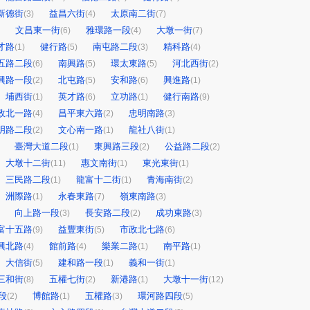
新德街
益昌六街
太原南二街
(3)
(4)
(7)
文昌東一街
雅環路一段
大墩一街
(6)
(4)
(7)
才路
健行路
南屯路二段
精科路
(1)
(5)
(3)
(4)
五路二段
南興路
環太東路
河北西街
(6)
(5)
(5)
(2)
興路一段
北屯路
安和路
興進路
(2)
(5)
(6)
(1)
埔西街
英才路
立功路
健行南路
(1)
(6)
(1)
(9)
政北一路
昌平東六路
忠明南路
(4)
(2)
(3)
明路二段
文心南一路
龍社八街
(2)
(1)
(1)
臺灣大道二段
東興路三段
公益路二段
(1)
(2)
(2)
大墩十二街
惠文南街
東光東街
(11)
(1)
(1)
三民路二段
龍富十二街
青海南街
(1)
(1)
(2)
洲際路
永春東路
嶺東南路
(1)
(7)
(3)
向上路一段
長安路二段
成功東路
(3)
(2)
(3)
富十五路
益豐東街
市政北七路
(9)
(5)
(6)
興北路
館前路
樂業二路
南平路
(4)
(4)
(1)
(1)
大信街
建和路一段
義和一街
(5)
(1)
(1)
三和街
五權七街
新港路
大墩十一街
(8)
(2)
(1)
(12)
段
博館路
五權路
環河路四段
(2)
(1)
(3)
(5)