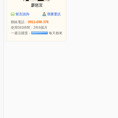
廖慈宜
留言諮詢
我要委託
聯絡電話：
0911-698-378
使用591時間：2年6個月
一週活躍度：
每天都來