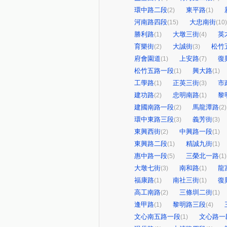
環中路二段
東平路
(2)
(1)
河南路四段
大忠南街
(15)
(10)
勝利路
大墩三街
英
(1)
(4)
育樂街
大誠街
松竹
(2)
(3)
府會園道
上安路
復
(1)
(7)
松竹五路一段
興大路
(1)
(1)
工學路
正英三街
市
(1)
(3)
建功路
忠明南路
黎
(2)
(1)
建國南路一段
馬龍潭路
(2)
(2)
環中東路三段
義芳街
(3)
(3)
東興西街
中興路一段
(2)
(1)
東興路二段
精誠九街
(1)
(1)
惠中路一段
三榮北一路
(5)
(1)
大墩七街
南和路
龍
(3)
(1)
福康路
南社三街
復
(1)
(1)
高工南路
三條圳二街
(2)
(1)
逢甲路
黎明路三段
(1)
(4)
文心南五路一段
文心路一
(1)