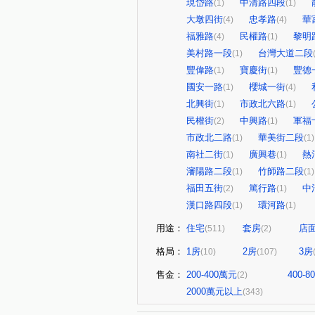
現岱路
中清路四段
(1)
(1)
大墩四街
忠孝路
華
(4)
(4)
福雅路
民權路
黎明
(4)
(1)
美村路一段
台灣大道二段
(1)
豐偉路
寶慶街
豐德
(1)
(1)
國安一路
櫻城一街
(1)
(4)
北興街
市政北六路
(1)
(1)
民權街
中興路
軍福
(2)
(1)
市政北二路
華美街二段
(1)
(1)
南社二街
廣興巷
熱
(1)
(1)
瀋陽路二段
竹師路二段
(1)
(1)
福田五街
篤行路
中
(2)
(1)
漢口路四段
環河路
(1)
(1)
用途：
住宅
套房
店
(511)
(2)
格局：
1房
2房
3房
(10)
(107)
售金：
200-400萬元
400-
(2)
2000萬元以上
(343)