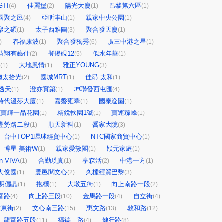
TI
佳麗堡
陽光大廈
巴黎第六區
(4)
(2)
(1)
(1)
國聚之邑
亞昕丰山
親家中央公園
(4)
(1)
(1)
聚之碩
太子西雅圖
聚合發天廈
(1)
(3)
(1)
春福康波
聚合發獨秀
廣三中港之星
)
(1)
(6)
(1)
益翔有藝仕
登陽硯12
似水年華
(2)
(5)
(1)
杏
大地風情
雅正YOUNG
(1)
(1)
(3)
總太拾光
國城MRT
佳昂.太和
(2)
(1)
(1)
透天
澄亦實築
坤聯發西屯匯
(1)
(1)
(4)
時代溫莎大廈
嘉磐雍翠
國泰逸園
(1)
(1)
(1)
寶輝一品花園
精銳軟園1號
寶運臻峰
(1)
(1)
(1)
豐勢路二段
順天新科
喬家大院
(1)
(1)
(3)
台中TOP1環球經貿中心
NTC國家商貿中心
(1)
(1)
博星 美術W
親家愛敦閣
狀元家庭
(1)
(1)
(1)
In VIVA
合勤璞真
享森活
中港一方
(1)
(1)
(2)
(1)
大俊國
豐邑閱文心
久樘經貿巴黎
(1)
(2)
(3)
明儷晶
抱樸
大墩五街
向上南路一段
(1)
(1)
(1)
(2)
富路
向上路三段
金馬路一段
自立街
(4)
(10)
(4)
(4)
墩東街
文心南三路
惠文路
敦和路
(2)
(15)
(13)
(12)
龍富路五段
福德二路
健行路
(11)
(4)
(8)