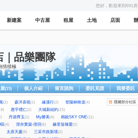
您好，歡迎來到591
新建案
中古屋
租屋
土地
店面
店｜品樂團隊
熱情積極
租屋
個人介紹
留言諮詢
委託見證
我要委託
(15)
寓
森洋喜硯
緣溪行
登陽林映道
隱藏部分社區
(2)
(1)
(2)
(4)
惠宇禮仁
大城新紐約
19)
(2)
(15)
丹源齊玉
My勝美
精銳SKY ONE
2)
(1)
(4)
(11)
D區
澄亦實築-澄玥
赫里翁臻愛
(4)
(6)
(2)
太原天廈
三采市政新境
(6)
(2)