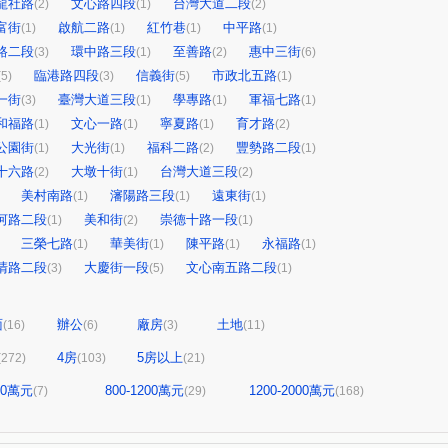
龍社路
文心路四段
台灣大道二段
(2)
(1)
(2)
富街
啟航二路
紅竹巷
中平路
(1)
(1)
(1)
(1)
路二段
環中路三段
至善路
惠中三街
(3)
(1)
(2)
(6)
臨港路四段
信義街
市政北五路
(5)
(3)
(5)
(1)
一街
臺灣大道三段
學專路
軍福七路
(3)
(1)
(1)
(1)
和福路
文心一路
寧夏路
育才路
(1)
(1)
(1)
(2)
公園街
大光街
福科二路
豐勢路二段
(1)
(1)
(2)
(1)
十六路
大墩十街
台灣大道三段
(2)
(1)
(2)
美村南路
瀋陽路三段
遠東街
(1)
(1)
(1)
河路二段
美和街
崇德十路一段
(1)
(2)
(1)
三榮七路
華美街
陳平路
永福路
(1)
(1)
(1)
(1)
清路二段
大慶街一段
文心南五路二段
(3)
(5)
(1)
面
辦公
廠房
土地
(16)
(6)
(3)
(11)
4房
5房以上
(272)
(103)
(21)
800萬元
800-1200萬元
1200-2000萬元
(7)
(29)
(168)