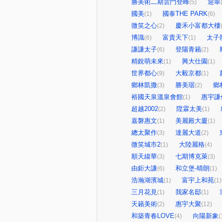
勝美術二期雲門登峰
迎翠
(5)
國美
國泰THE PARK
(1)
(6)
微笑之心
慶禾小富都大樓
(2)
博識
富貴天下
太子
(6)
(1)
謙謙太子
登陽青籟
(6)
(2)
精銳萌未來
興大仕園
(1)
(1)
世界都心
大毅京都
(9)
(1)
鄉林凱撒
勝美琚
鄉
(3)
(2)
裕國天泉溫泉會館
惠宇謙
(1)
超越2002
陞霖太美
(2)
(1)
嘉磐惠文
美麗殿大廈
(1)
(1)
總太聚作
達麗大道
(3)
(2)
微笑城市2
大陸麗格
(1)
(4)
順天緮華
七期博克萊
(3)
(3)
由鉅大謙
和立堡-晴朗
(6)
(1)
浩瀚湖濱城
富宇上和苑
(1)
(1)
三月花見
我家名邸
(1)
(1)
天籟美術
惠宇大聚
(2)
(12)
和築青春LOVE
向陽新象
(4)
(