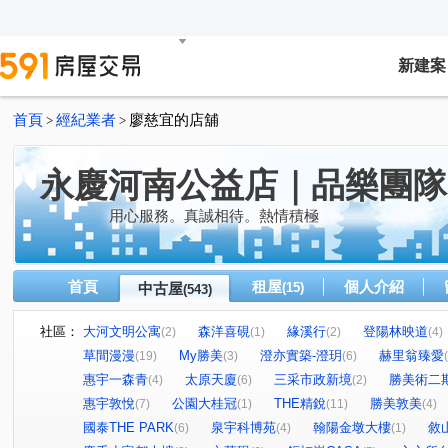
新建案
首頁
經紀業者
廖慈宜的店舖
>
>
永慶河南公益店｜品樂團隊
用心服務。真誠相待。熱情積極
首頁
租屋
個人介紹
中古屋
(15)
(543)
社區：
大河文明公寓
森洋喜硯
緣溪行
登陽林映道
(2)
(1)
(2)
(4)
草間漫漫
My勝美
澄亦實築-澄玥
赫里翁臻愛
(19)
(3)
(6)
惠宇一森青
太原天廈
三采市政新境
勝美術二
(4)
(6)
(2)
惠宇敦悅
公園大桂冠
THE精銳
勝美敦美
(7)
(1)
(11)
(4)
國泰THE PARK
泉宇科博苑
翰陽金墩大樓
敘
(6)
(4)
(1)