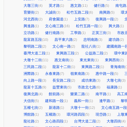
大墩三街
英才路
惠文路
健行路
南屯路
(4)
(1)
(11)
(5)
育樂街
大誠街
松竹五路二段
南興路
環
(2)
(3)
(6)
(5)
河北西街
府會園道
上安路
復興路一段
(2)
(1)
(7)
(2)
興進路
文心南三路
松竹五路一段
興大路
(1)
(16)
(1)
(1)
立功路
健行南路
工學路
正英三街
市政
(1)
(9)
(1)
(3)
龍富路五段
昌平東六路
忠明南路
建功路
(10)
(2)
(3)
(2)
黎明路二段
文心南一路
龍社八街
建國南路一
(2)
(2)
(1)
臺灣大道二段
東興路三段
公益路二段
環中東
(1)
(2)
(2)
大墩十二街
惠文南街
東光東街
東興西街
(11)
(1)
(1)
(2)
三民路二段
龍富十二街
東興路二段
青海南街
(1)
(1)
(1)
(
洲際路
永春東路
嶺東南路
惠中路一段
(1)
(7)
(3)
(5)
向上路一段
長安路二段
成功東路
大墩七街
(3)
(2)
(3)
(3)
龍富十五路
益豐東街
市政北七路
福康路
(9)
(5)
(6)
(1)
復興北路
館前路
樂業二路
南平路
高工
(4)
(4)
(1)
(1)
大信街
建和路一段
義和一街
逢甲路
黎
(5)
(1)
(1)
(1)
五權七街
新港路
大墩十一街
文心南五路一段
(2)
(1)
(12)
博館路
五權路
環河路四段
現岱路
上墩
(1)
(3)
(5)
(1)
龍社路
文心路四段
台灣大道二段
大墩四街
(2)
(1)
(2)
(4)