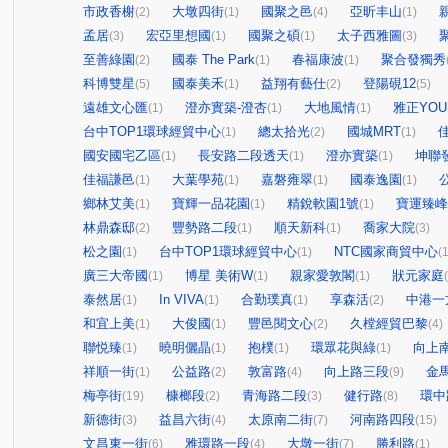
市政香榭
大墩四街
國聚之邑
亞昕丰山
(2)
(1)
(4)
(1)
孟居
宏亞里想國
國聚之碩
太子西雅圖
(3)
(1)
(1)
(3)
至善綠園
國泰 The Park
春福康波
聚合發獨秀
(2)
(1)
(1)
科博雙星
國泰美禾
益翔有藝仕
登陽硯12
(5)
(1)
(2)
(5)
遠雄文心匯
澄亦實築-澄杏
大地風情
雅正YOU
(1)
(1)
(1)
台中TOP1環球經貿中心
總太拾光
國城MRT
(1)
(2)
(1)
國安國宅乙區
長安路二段透天
澄亦實築
坤聯
(1)
(1)
(1)
佳福謙邑
大葉學苑
嘉磐雍翠
國泰逸園
公
(1)
(1)
(1)
(1)
鄉林艾美
寶輝一品花園
精銳軟園1號
寶運臻峰
(1)
(1)
(1)
林鼎森邸
豐勢路二段
順天新科
喬家大院
(2)
(1)
(1)
(3)
松之園
台中TOP1環球經貿中心
NTC國家商貿中心
(1)
(1)
(1
廣三大帝國
博星 美術W
親家愛敦閣
狀元家庭
(1)
(1)
(1)
泰然居
In VIVA
合勤璞真
享森活
中港一
(1)
(1)
(1)
(2)
和宜上美
大俊國
豐邑閱文心
久樘經貿巴黎
(1)
(1)
(2)
(4)
聯悦臻
曉明儷晶
抱樸
環眾花與綠
向上
(1)
(1)
(1)
(1)
祥順一街
公益路
敦富路
向上路三段
金
(1)
(2)
(4)
(9)
梅亭街
槺榔段
青海路二段
健行路
環中
(19)
(2)
(3)
(8)
新德街
益昌六街
太原南二街
河南路四段
(3)
(4)
(7)
(15)
文昌東一街
雅環路一段
大墩一街
勝利路
(6)
(4)
(7)
(1)