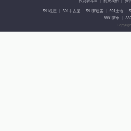
投資者專區
關於我們
廣
591租屋
591中古屋
591新建案
591土地
8891新車
88
Copyrigh