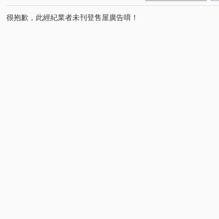
很抱歉，此經紀業者未刊登售屋廣告唷！