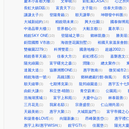
慶禾小富都大樓
文華硯
鉅虹嵐CASA
心之所
(3)
(6)
(5)
長虹大鎮D區
富貴天下
太子龍
佳泰大崇德
(3)
(1)
(6)
(2)
謙謙太子
登陽青籟
順天謙華
坤聯發中科匯
(6)
(2)
(5)
(6)
大城新紐約
精銳萌未來
興大仕園
國泰御博苑
(16)
(1)
(1)
中港晶華大樓
世界都心
大毅京都
薰衣草
(1)
(9)
(1)
(1)
精銳SKY ONE
登陽城之華
鄉林凱撒
勝美琚
(10)
(1)
(3)
(
鉅陞國際 V市政
海德堡花園別墅
裕國天泉溫泉會館
(2)
(2)
(
雙橡園2279
科博雙星
國唐地糧
超越2002
(2)
(1)
(2)
(2)
精銳香草天籟
佳泰大方
鉅虹樸石
嘉磐惠文
(3)
(2)
(10)
(1
陽光綠園
富宇曙光之森
潤隆
總太聚作
(2)
(1)
(1)
(3)
達麗大道
協勝洲際ONE
惠宇敦南
微笑城市2
(1)
(1)
(6)
(1
精銳海德一號
高鐵1匯
鄉林總裁行館-御風
長
(4)
(1)
(3)
順天緮華
七期博克萊
龍邦綠園道
惠宇五十七
(3)
(3)
(1)
由鉅大謙
和立堡-晴朗
青空蔚來
公園苑
(6)
(1)
(1)
(4)
浩瀚湖濱城
富宇上和苑
大慶中山
林泰親善
(1)
(1)
(2)
(1)
三月花見
我家名邸
宗唐盛世
仁山潮尚居
(1)
(1)
(1)
(4)
天籟美術
惠宇大聚
大城凱旋門
富宇帝國之心
(2)
(12)
(1)
和築青春LOVE
向陽新象
昂峰聚羨岱
惠宇禮
(4)
(1)
(1)
惠宇上和/惠宇WISH
銳宇GTI
佳麗堡
陽光大
(1)
(4)
(2)