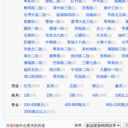
華富街
啟航二路
紅竹巷
中平路
福雅路
(1)
(1)
(1)
(1)
(
黎明路二段
環中路三段
至善路
惠中三街
(3)
(1)
(2)
(6)
台灣大道二段
臨港路四段
信義街
市政北五路
(5)
(3)
(5)
(
寶慶街
豐德一街
臺灣大道三段
學專路
(1)
(3)
(1)
(1)
國安一路
櫻城一街
和福路
文心一路
寧
(1)
(4)
(1)
(1)
北興街
市政北六路
公園街
大光街
福科
(1)
(1)
(1)
(1)
民權街
中興路
軍福十六路
大墩十街
台
(2)
(1)
(2)
(1)
市政北二路
華美街二段
美村南路
瀋陽路三段
(1)
(1)
(1)
(
南社二街
廣興巷
熱河路二段
美和街
崇
(1)
(1)
(1)
(2)
瀋陽路二段
竹師路二段
三榮七路
華美街
(1)
(1)
(1)
(1)
福田五街
篤行路
中清路二段
大慶街一段
(2)
(1)
(4)
(6)
漢口路四段
環河路
民族路
崇德路一段
(1)
(1)
(1)
(1)
用途：
住宅
套房
店面
辦公
廠房
(504)
(2)
(17)
(6)
(3)
格局：
1房
2房
3房
4房
5房以
(10)
(105)
(266)
(104)
售金：
200-400萬元
400-800萬元
800-1200萬
(2)
(7)
2000萬元以上
(335)
共有
0
個符合要求的房屋
排序：