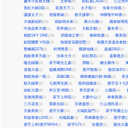
慶禾小富都大樓
文華硯
鉅虹嵐CASA
心之所
(3)
(6)
(5)
長虹大鎮D區
富貴天下
太子龍
佳泰大崇德
(3)
(1)
(6)
(2)
謙謙太子
登陽青籟
順天謙華
坤聯發中科匯
(6)
(2)
(5)
(6)
大城新紐約
精銳萌未來
興大仕園
國泰御博苑
(15)
(1)
(1)
中港晶華大樓
世界都心
大毅京都
薰衣草
(1)
(9)
(1)
(1)
精銳SKY ONE
登陽城之華
鄉林凱撒
勝美琚
(10)
(1)
(3)
(
鉅陞國際 V市政
海德堡花園別墅
裕國天泉溫泉會館
(2)
(2)
(
雙橡園2279
科博雙星
國唐地糧
超越2002
(2)
(1)
(2)
(2)
精銳香草天籟
佳泰大方
鉅虹樸石
嘉磐惠文
(3)
(2)
(10)
(1
陽光綠園
富宇曙光之森
潤隆
總太聚作
(2)
(1)
(1)
(3)
達麗大道
協勝洲際ONE
惠宇敦南
微笑城市2
(1)
(1)
(6)
(1
精銳海德一號
高鐵1匯
鄉林總裁行館-御風
長
(4)
(1)
(3)
順天緮華
七期博克萊
龍邦綠園道
惠宇五十七
(3)
(3)
(1)
由鉅大謙
和立堡-晴朗
青空蔚來
公園苑
(6)
(1)
(1)
(4)
浩瀚湖濱城
富宇上和苑
大慶中山
林泰親善
(1)
(1)
(2)
(1)
三月花見
我家名邸
宗唐盛世
仁山潮尚居
(1)
(1)
(1)
(4)
天籟美術
惠宇大聚
大城凱旋門
富宇帝國之心
(2)
(12)
(1)
和築青春LOVE
向陽新象
昂峰聚羨岱
惠宇禮
(4)
(1)
(1)
惠宇上和/惠宇WISH
銳宇GTI
佳麗堡
陽光大
(1)
(4)
(2)