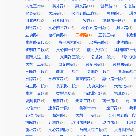
大墩三街
英才路
惠文路
健行路
南屯路
(4)
(1)
(11)
(5)
育樂街
大誠街
松竹五路二段
南興路
環
(2)
(3)
(6)
(5)
河北西街
府會園道
上安路
復興路一段
(2)
(1)
(7)
(2)
興進路
文心南三路
松竹五路一段
興大路
(1)
(15)
(1)
(1)
立功路
健行南路
工學路
(1)
正英三街
市政
(1)
(9)
(3)
龍富路五段
昌平東六路
忠明南路
建功路
(10)
(2)
(3)
(2)
黎明路二段
文心南一路
龍社八街
建國南路一
(2)
(2)
(1)
臺灣大道二段
東興路三段
公益路二段
環中東
(1)
(2)
(2)
大墩十二街
惠文南街
東光東街
東興西街
(11)
(1)
(1)
(2)
三民路二段
龍富十二街
東興路二段
青海南街
(1)
(1)
(1)
(
洲際路
永春東路
嶺東南路
惠中路一段
(1)
(7)
(3)
(5)
向上路一段
長安路二段
成功東路
大墩七街
(3)
(2)
(3)
(3)
龍富十五路
益豐東街
市政北七路
福康路
(9)
(5)
(6)
(1)
復興北路
館前路
樂業二路
南平路
高工
(4)
(4)
(1)
(1)
大信街
建和路一段
義和一街
逢甲路
黎
(5)
(1)
(1)
(1)
五權七街
新港路
大墩十一街
文心南五路一段
(2)
(1)
(12)
博館路
五權路
環河路四段
現岱路
上墩
(1)
(3)
(5)
(1)
龍社路
文心路四段
台灣大道二段
大墩四街
(2)
(1)
(2)
(4)