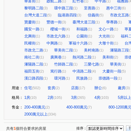
華富街
啟航二路
紅竹巷
中平路
福雅路
(1)
(1)
(1)
(1)
(
黎明路二段
環中路三段
至善路
惠中三街
(3)
(1)
(2)
(6)
台灣大道二段
臨港路四段
信義街
市政北五路
(5)
(3)
(5)
(
寶慶街
豐德一街
臺灣大道三段
學專路
(1)
(3)
(1)
(1)
國安一路
櫻城一街
和福路
文心一路
寧
(1)
(4)
(1)
(1)
北興街
市政北六路
公園街
大光街
福科
(1)
(1)
(1)
(1)
民權街
中興路
軍福十六路
大墩十街
台
(2)
(1)
(2)
(1)
市政北二路
華美街二段
美村南路
瀋陽路三段
(1)
(1)
(1)
(
南社二街
廣興巷
熱河路二段
美和街
崇
(1)
(1)
(1)
(2)
瀋陽路二段
竹師路二段
三榮七路
華美街
(1)
(1)
(1)
(1)
福田五街
篤行路
中清路二段
大慶街一段
(2)
(1)
(4)
(5)
漢口路四段
環河路
民族路
崇德路一段
(1)
(1)
(1)
(1)
用途：
住宅
套房
店面
辦公
廠房
(502)
(2)
(17)
(6)
(3)
格局：
1房
2房
3房
4房
5房以
(10)
(105)
(265)
(103)
售金：
200-400萬元
400-800萬元
800-1200萬
(2)
(7)
2000萬元以上
(334)
共有
1
個符合要求的房屋
排序：