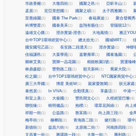
市政香榭
大墩四街
國聚之邑
亞昕丰山
(2)
(1)
(4)
(1)
孟居
宏亞里想國
國聚之碩
太子西雅圖
(3)
(1)
(1)
(3)
至善綠園
國泰 The Park
春福康波
聚合發獨秀
(2)
(1)
(1)
科博雙星
國泰美禾
益翔有藝仕
登陽硯12
(5)
(1)
(2)
(5)
遠雄文心匯
澄亦實築-澄杏
大地風情
雅正YOU
(1)
(1)
(1)
台中TOP1環球經貿中心
總太拾光
國城MRT
(1)
(2)
(1)
國安國宅乙區
長安路二段透天
澄亦實築
坤聯
(1)
(1)
(1)
佳福謙邑
大葉學苑
嘉磐雍翠
國泰逸園
公
(1)
(1)
(1)
(1)
鄉林艾美
寶輝一品花園
精銳軟園1號
寶運臻峰
(1)
(1)
(1)
林鼎森邸
豐勢路二段
順天新科
喬家大院
(2)
(1)
(1)
(3)
松之園
台中TOP1環球經貿中心
NTC國家商貿中心
(1)
(1)
(1
廣三大帝國
博星 美術W
親家愛敦閣
狀元家庭
(1)
(1)
(1)
泰然居
In VIVA
合勤璞真
享森活
中港一
(1)
(1)
(1)
(2)
和宜上美
大俊國
豐邑閱文心
久樘經貿巴黎
(1)
(1)
(2)
(4)
聯悦臻
曉明儷晶
抱樸
環眾花與綠
向上
(1)
(1)
(1)
(1)
祥順一街
公益路
敦富路
向上路三段
金
(1)
(2)
(4)
(9)
梅亭街
槺榔段
青海路二段
健行路
環中
(19)
(2)
(3)
(8)
新德街
益昌六街
太原南二街
河南路四段
(3)
(4)
(7)
(15)
文昌東一街
雅環路一段
大墩一街
勝利路
(6)
(4)
(7)
(1)