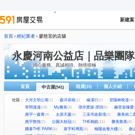
新建案
首頁
經紀業者
廖慈宜的店舖
>
>
永慶河南公益店｜品樂團隊
用心服務。真誠相待。熱情積極
首頁
租屋
個人介紹
中古屋
(15)
(541)
社區：
大河文明公寓
森洋喜硯
緣溪行
登陽林映道
(2)
(1)
(2)
(4)
草間漫漫
My勝美
澄亦實築-澄玥
赫里翁臻愛
(19)
(3)
(6)
惠宇一森青
太原天廈
三采市政新境
勝美術二
(4)
(6)
(2)
惠宇敦悅
公園大桂冠
THE精銳
勝美敦美
(7)
(1)
(11)
(4)
國泰THE PARK
泉宇科博苑
翰陽金墩大樓
敘
(6)
(4)
(1)