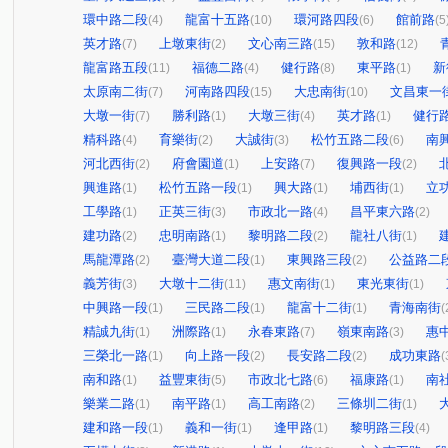
環中路二段
龍富十五路
環河路四段
館前路
(4)
(10)
(6)
(5
英才路
上墩東街
文心南三路
敦和路
(7)
(2)
(15)
(12)
龍富路五段
福德二路
健行路
東平路
新
(11)
(4)
(8)
(1)
太原南二街
河南路四段
大忠南街
文昌東一
(7)
(15)
(10)
大墩一街
勝利路
大墩三街
英才路
健行
(7)
(1)
(4)
(1)
精科路
育樂街
大誠街
松竹五路二段
南
(4)
(2)
(3)
(6)
河北西街
府會園道
上安路
復興路一段
(2)
(1)
(7)
(2)
興進路
松竹五路一段
興大路
埔西街
立
(1)
(1)
(1)
(1)
工學路
正英三街
市政北一路
昌平東六路
(1)
(3)
(4)
(2)
建功路
忠明南路
黎明路二段
龍社八街
(2)
(1)
(2)
(1)
馬龍潭路
臺灣大道二段
東興路三段
公益路二
(2)
(1)
(2)
義芳街
大墩十二街
惠文南街
東光東街
(3)
(11)
(1)
(1)
中興路一段
三民路二段
龍富十二街
青海南街
(1)
(1)
(1)
(
精誠九街
洲際路
永春東路
嶺東南路
惠
(1)
(1)
(7)
(3)
三榮北一路
向上路一段
長安路二段
成功東路
(1)
(2)
(2)
(
南和路
益豐東街
市政北七路
福康路
南
(1)
(5)
(6)
(1)
樂業二路
南平路
高工南路
三條圳二街
(1)
(1)
(2)
(1)
建和路一段
義和一街
逢甲路
黎明路三段
(1)
(1)
(1)
(4)