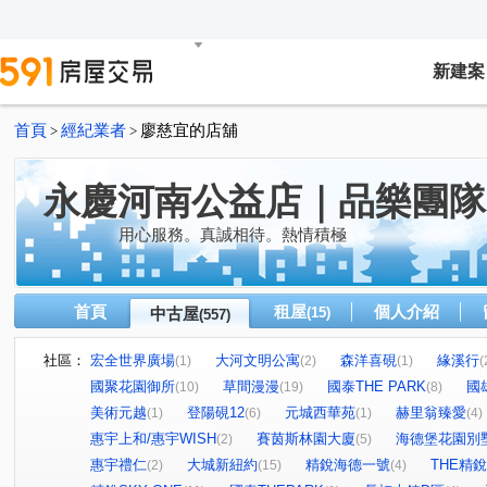
新建案
首頁
經紀業者
廖慈宜的店舖
>
>
永慶河南公益店｜品樂團隊
用心服務。真誠相待。熱情積極
首頁
租屋
個人介紹
中古屋
(15)
(557)
社區：
宏全世界廣場
大河文明公寓
森洋喜硯
緣溪行
(1)
(2)
(1)
(
國聚花園御所
草間漫漫
國泰THE PARK
國
(10)
(19)
(8)
美術元越
登陽硯12
元城西華苑
赫里翁臻愛
(1)
(6)
(1)
(4)
惠宇上和/惠宇WISH
賽茵斯林園大廈
海德堡花園別
(2)
(5)
惠宇禮仁
大城新紐約
精銳海德一號
THE精銳
(2)
(15)
(4)