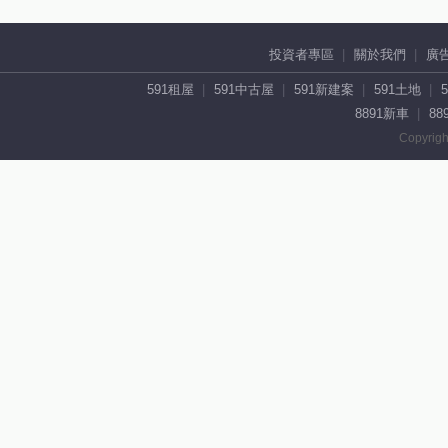
投資者專區
關於我們
廣
591租屋
591中古屋
591新建案
591土地
8891新車
88
Copyrigh