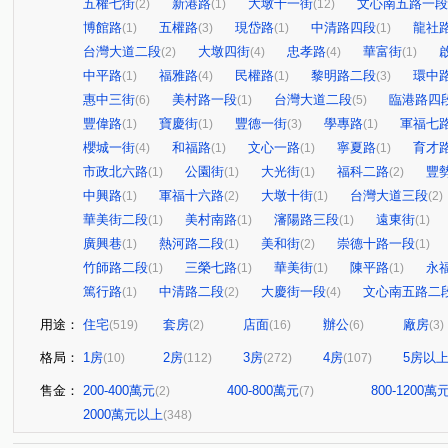
五權七街
新港路
大墩十一街
文心南五路一段
(2)
(1)
(12)
博館路
五權路
現岱路
中清路四段
龍社
(1)
(3)
(1)
(1)
台灣大道二段
大墩四街
忠孝路
華富街
(2)
(4)
(4)
(1)
中平路
福雅路
民權路
黎明路二段
環中
(1)
(4)
(1)
(3)
惠中三街
美村路一段
台灣大道二段
臨港路四
(6)
(1)
(5)
豐偉路
寶慶街
豐德一街
學專路
軍福七
(1)
(1)
(3)
(1)
櫻城一街
和福路
文心一路
寧夏路
育才
(4)
(1)
(1)
(1)
市政北六路
公園街
大光街
福科二路
豐
(1)
(1)
(1)
(2)
中興路
軍福十六路
大墩十街
台灣大道三段
(1)
(2)
(1)
(2)
華美街二段
美村南路
瀋陽路三段
遠東街
(1)
(1)
(1)
(1)
廣興巷
熱河路二段
美和街
崇德十路一段
(1)
(1)
(2)
(1)
竹師路二段
三榮七路
華美街
陳平路
永
(1)
(1)
(1)
(1)
篤行路
中清路二段
大慶街一段
文心南五路二
(1)
(2)
(4)
用途：
住宅
套房
店面
辦公
廠房
(519)
(2)
(16)
(6)
(3)
格局：
1房
2房
3房
4房
5房以
(10)
(112)
(272)
(107)
售金：
200-400萬元
400-800萬元
800-1200萬
(2)
(7)
2000萬元以上
(348)