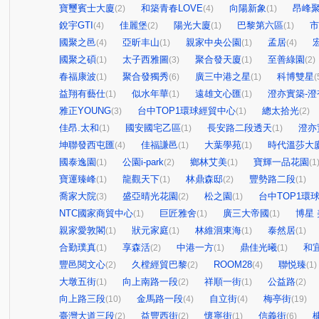
寶璽賓士大廈
和築青春LOVE
向陽新象
昂峰
(2)
(4)
(1)
銳宇GTI
佳麗堡
陽光大廈
巴黎第六區
市
(4)
(2)
(1)
(1)
國聚之邑
亞昕丰山
親家中央公園
孟居
(4)
(1)
(1)
(4)
國聚之碩
太子西雅圖
聚合發天廈
至善綠園
(1)
(3)
(1)
(2)
春福康波
聚合發獨秀
廣三中港之星
科博雙星
(1)
(6)
(1)
(
益翔有藝仕
似水年華
遠雄文心匯
澄亦實築-澄
(1)
(1)
(1)
雅正YOUNG
台中TOP1環球經貿中心
總太拾光
(3)
(1)
(2)
佳昂.太和
國安國宅乙區
長安路二段透天
澄亦
(1)
(1)
(1)
坤聯發西屯匯
佳福謙邑
大葉學苑
時代溫莎大
(4)
(1)
(1)
國泰逸園
公園i-park
鄉林艾美
寶輝一品花園
(1)
(2)
(1)
(1
寶運臻峰
龍觀天下
林鼎森邸
豐勢路二段
(1)
(1)
(2)
(1)
喬家大院
盛亞晴光花園
松之園
台中TOP1環
(3)
(2)
(1)
NTC國家商貿中心
巨匠雅舍
廣三大帝國
博星
(1)
(1)
(1)
親家愛敦閣
狀元家庭
林維洄東海
泰然居
(1)
(1)
(1)
(1)
合勤璞真
享森活
中港一方
鼎佳光曦
和
(1)
(2)
(1)
(1)
豐邑閱文心
久樘經貿巴黎
ROOM28
聯悦臻
(2)
(2)
(4)
(1)
大墩五街
向上南路一段
祥順一街
公益路
(1)
(2)
(1)
(2)
向上路三段
金馬路一段
自立街
梅亭街
(10)
(4)
(4)
(19)
臺灣大道三段
益豐西街
懷寧街
信義街
(2)
(2)
(1)
(6)