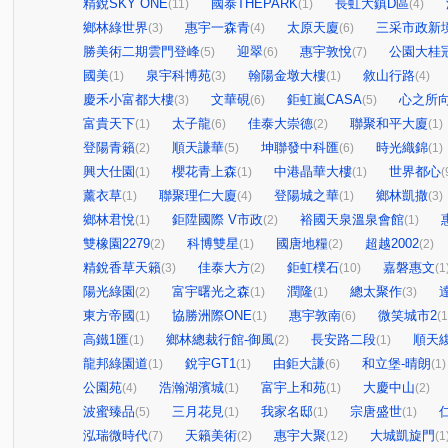
精銳SKY ONE
國泰THEPARK
長虹大鎮D區
(11)
(1)
(4)
鄉林綠世界
惠宇一森青
太原天廈
三采市政新
(3)
(4)
(6)
勝美術二期雲門登峰
迎翠
惠宇敦悅
公園大桂
(5)
(6)
(7)
國美
泉宇科博苑
翰陽金墩大樓
敘山行路
(1)
(3)
(1)
(4)
慶禾小富都大樓
文華硯
鉅虹嵐CASA
心之所
(3)
(6)
(5)
富貴天下
太子龍
佳泰大崇德
聯聚和平大廈
(1)
(6)
(2)
(1)
登陽青籟
順天謙華
坤聯發中科匯
時光織錦
(2)
(5)
(6)
(1)
興大仕園
櫻花青上森
中港晶華大樓
世界都心
(1)
(1)
(1)
(
薰衣草
聯聚理仁大廈
登陽城之華
鄉林凱撒
(1)
(4)
(1)
(3)
鄉林君悅
鉅陞國際 V市政
裕國天泉溫泉會館
(1)
(2)
(1)
雙橡園2279
科博雙星
國唐地糧
超越2002
(2)
(1)
(2)
(2)
精銳香草天籟
佳泰大方
鉅虹樸石
嘉磐惠文
(3)
(2)
(10)
(1
陽光綠園
富宇曙光之森
潤隆
總太聚作
(2)
(1)
(1)
(3)
東方帝國
協勝洲際ONE
惠宇敦南
微笑城市2
(1)
(1)
(6)
(1
高鐵1匯
鄉林總裁行館-御風
長安路二段
順天
(1)
(2)
(1)
龍邦綠園道
銳宇GT1
由鉅大謙
和立堡-晴朗
(1)
(1)
(6)
(1)
公園苑
浩瀚湖濱城
富宇上和苑
大慶中山
(4)
(1)
(1)
(2)
波蜜臻品
三月花見
我家名邸
宗唐盛世
(5)
(1)
(1)
(1)
泓瑞微時代
天籟美術
惠宇大聚
大城凱旋門
(7)
(2)
(12)
(1