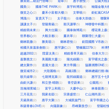
勝美術二期雲門登峰
迎翠
惠宇敦悅
公園大桂
(5)
(6)
(7)
國美
國泰THE PARK
泉宇科博苑
翰陽金墩大
(1)
(6)
(4)
微笑之心
慶禾小富都大樓
文華硯
鉅虹嵐CAS
(2)
(3)
(6)
博識
富貴天下
太子龍
佳泰大崇德
聯聚
(6)
(1)
(6)
(2)
謙謙太子
登陽青籟
順天謙華
坤聯發中科匯
(6)
(2)
(5)
(6)
精銳萌未來
興大仕園
國泰御博苑
櫻花青上森
(1)
(1)
(6)
(
世界都心
大毅京都
薰衣草
聯聚理仁大廈
(9)
(1)
(1)
(4)
鄉林凱撒
勝美琚
鄉林君悅
鉅陞國際 V市政
(3)
(2)
(1)
(2)
裕國天泉溫泉會館
惠宇謙仁
雙橡園2279
科博
(1)
(2)
(2)
超越2002
陞霖太美
精銳香草天籟
佳泰大方
(2)
(1)
(3)
(2)
嘉磐惠文
美麗殿大廈
陽光綠園
富宇曙光之森
(1)
(1)
(2)
(
總太聚作
達麗大道
東方帝國
協勝洲際ONE
(3)
(2)
(1)
(1)
微笑城市2
大陸麗格
高鐵1匯
鄉林總裁行館-御
(1)
(4)
(1)
順天緮華
七期博克萊
龍邦綠園道
惠宇五十七
(3)
(3)
(1)
由鉅大謙
和立堡-晴朗
青空蔚來
公園苑
(6)
(1)
(1)
(4)
浩瀚湖濱城
富宇上和苑
大慶中山
林泰親善
(1)
(1)
(2)
(1)
三月花見
我家名邸
宗唐盛世
仁山潮尚居
(1)
(1)
(1)
(4)
天籟美術
惠宇大聚
大城凱旋門
富宇帝國之心
(2)
(12)
(1)
和築青春LOVE
向陽新象
昂峰聚羨岱
登陽松
(4)
(1)
(1)