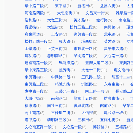
環中路二段
東平路
新德街
益昌六街
太
(2)
(1)
(3)
(4)
河南路四段
大忠南街
文昌東一街
雅環路一
(15)
(10)
(6)
勝利路
大墩三街
英才路
健行路
南屯路
(1)
(4)
(1)
(5)
育樂街
大誠街
松竹五路二段
南興路
環
(2)
(3)
(6)
(5)
府會園道
上安路
復興路一段
北屯路
安
(1)
(7)
(2)
(5)
松竹五路一段
興大路
埔西街
英才路
立
(1)
(1)
(1)
(6)
工學路
正英三街
市政北一路
昌平東六路
(1)
(3)
(4)
(2)
建功路
忠明南路
黎明路二段
文心南一路
(2)
(1)
(2)
(1)
建國南路一段
馬龍潭路
臺灣大道二段
東興路
(2)
(2)
(1)
環中東路三段
義芳街
大墩十二街
惠文南街
(3)
(3)
(11)
(1
東興西街
中興路一段
三民路二段
龍富十二街
(2)
(1)
(1)
(
東興路二段
精誠九街
洲際路
永春東路
(1)
(1)
(1)
(7)
惠中路一段
三榮北一路
向上路一段
長安路二
(5)
(1)
(3)
大墩七街
南和路
龍富十五路
益豐東街
(3)
(1)
(9)
(5)
福康路
南社三街
復興北路
館前路
樂業
(1)
(1)
(4)
(4)
高工南路
三條圳二街
大信街
建和路一段
(2)
(1)
(5)
(1)
逢甲路
黎明路三段
三和街
五權七街
新
(1)
(4)
(8)
(2)
文心南五路一段
文心路一段
博館路
五權路
(1)
(2)
(1)
(3)