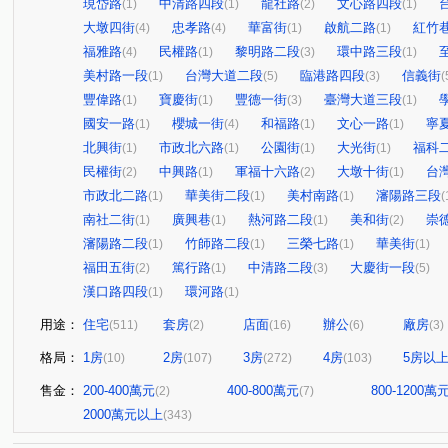
現岱路
中清路四段
龍社路
文心路四段
(1)
(1)
(2)
(1)
大墩四街
忠孝路
華富街
啟航二路
紅竹
(4)
(4)
(1)
(1)
福雅路
民權路
黎明路二段
環中路三段
(4)
(1)
(3)
(1)
美村路一段
台灣大道二段
臨港路四段
信義街
(1)
(5)
(3)
(
豐偉路
寶慶街
豐德一街
臺灣大道三段
(1)
(1)
(3)
(1)
國安一路
櫻城一街
和福路
文心一路
寧
(1)
(4)
(1)
(1)
北興街
市政北六路
公園街
大光街
福科
(1)
(1)
(1)
(1)
民權街
中興路
軍福十六路
大墩十街
台
(2)
(1)
(2)
(1)
市政北二路
華美街二段
美村南路
瀋陽路三段
(1)
(1)
(1)
(
南社二街
廣興巷
熱河路二段
美和街
崇
(1)
(1)
(1)
(2)
瀋陽路二段
竹師路二段
三榮七路
華美街
(1)
(1)
(1)
(1)
福田五街
篤行路
中清路二段
大慶街一段
(2)
(1)
(3)
(5)
漢口路四段
環河路
(1)
(1)
用途：
住宅
套房
店面
辦公
廠房
(511)
(2)
(16)
(6)
(3)
格局：
1房
2房
3房
4房
5房以
(10)
(107)
(272)
(103)
售金：
200-400萬元
400-800萬元
800-1200萬
(2)
(7)
2000萬元以上
(343)