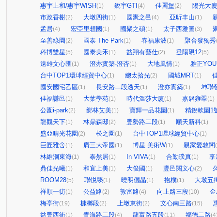
惠宇上和/惠宇WISH
銳宇GTI
佳麗堡
陽光大
(1)
(4)
(2)
市政香榭
大墩四街
國聚之邑
亞昕丰山
(2)
(1)
(4)
(1)
孟居
宏亞里想國
國聚之碩
太子西雅圖
(4)
(1)
(1)
(3)
至善綠園
國泰 The Park
春福康波
聚合發獨秀
(2)
(1)
(1)
科博雙星
國泰美禾
益翔有藝仕
登陽硯12
(5)
(1)
(2)
(5)
遠雄文心匯
澄亦實築-澄杏
大地風情
雅正YOU
(1)
(1)
(1)
台中TOP1環球經貿中心
總太拾光
國城MRT
(1)
(2)
(1)
國安國宅乙區
長安路二段透天
澄亦實築
坤聯
(1)
(1)
(1)
佳福謙邑
大葉學苑
時代溫莎大廈
嘉磐雍翠
(1)
(1)
(1)
(1)
公園i-park
鄉林艾美
寶輝一品花園
精銳軟園1
(2)
(1)
(1)
龍觀天下
林鼎森邸
豐勢路二段
順天新科
(1)
(2)
(1)
(1)
盛亞晴光花園
松之園
台中TOP1環球經貿中心
(2)
(1)
(1)
巨匠雅舍
廣三大帝國
博星 美術W
親家愛敦閣
(1)
(1)
(1)
林維洄東海
泰然居
In VIVA
合勤璞真
享
(1)
(1)
(1)
(1)
鼎佳光曦
和宜上美
大俊國
豐邑閱文心
(1)
(1)
(1)
(2)
ROOM28
聯悦臻
曉明儷晶
抱樸
大墩五
(5)
(1)
(1)
(1)
祥順一街
公益路
敦富路
向上路三段
金
(1)
(2)
(4)
(10)
梅亭街
槺榔段
上墩東街
文心南三路
(19)
(2)
(2)
(15)
益豐西街
青海路二段
龍富路五段
福德二路
(1)
(4)
(11)
(4