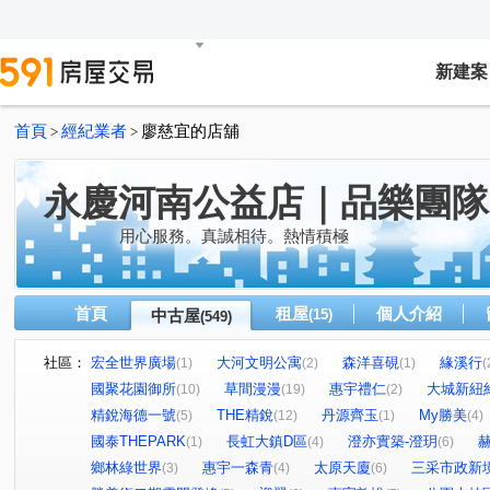
新建案
首頁
經紀業者
廖慈宜的店舖
>
>
永慶河南公益店｜品樂團隊
用心服務。真誠相待。熱情積極
首頁
租屋
個人介紹
中古屋
(15)
(549)
社區：
宏全世界廣場
大河文明公寓
森洋喜硯
緣溪行
(1)
(2)
(1)
(
國聚花園御所
草間漫漫
惠宇禮仁
大城新紐
(10)
(19)
(2)
精銳海德一號
THE精銳
丹源齊玉
My勝美
(5)
(12)
(1)
(4)
國泰THEPARK
長虹大鎮D區
澄亦實築-澄玥
(1)
(4)
(6)
鄉林綠世界
惠宇一森青
太原天廈
三采市政新
(3)
(4)
(6)