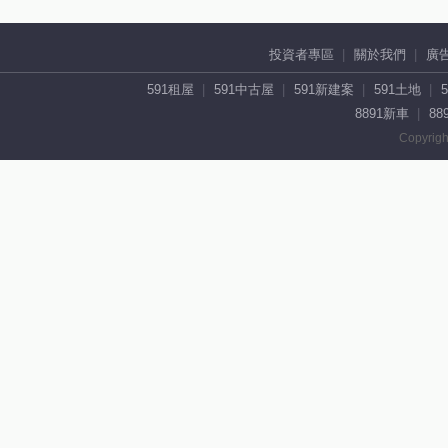
投資者專區
關於我們
廣
591租屋
591中古屋
591新建案
591土地
8891新車
88
Copyrigh