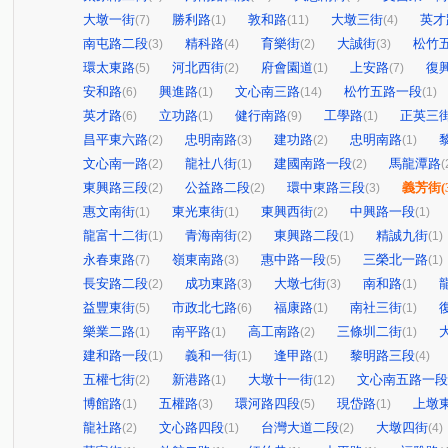
大墩一街
勝利路
敦和路
大墩三街
英才
(7)
(1)
(11)
(4)
南屯路二段
精科路
育樂街
大誠街
松竹
(3)
(4)
(2)
(3)
環太東路
河北西街
府會園道
上安路
復
(5)
(2)
(1)
(7)
安和路
興進路
文心南三路
松竹五路一段
(6)
(1)
(14)
(1)
英才路
立功路
健行南路
工學路
正英三
(6)
(1)
(9)
(1)
昌平東六路
忠明南路
建功路
忠明南路
(2)
(3)
(2)
(1)
文心南一路
龍社八街
建國南路一段
馬龍潭路
(2)
(1)
(2)
(
東興路三段
公益路二段
環中東路三段
義芳街
(
(2)
(2)
(3)
惠文南街
東光東街
東興西街
中興路一段
(1)
(1)
(2)
(1)
龍富十二街
青海南街
東興路二段
精誠九街
(1)
(2)
(1)
(1)
永春東路
嶺東南路
惠中路一段
三榮北一路
(7)
(3)
(5)
(1)
長安路二段
成功東路
大墩七街
南和路
(2)
(3)
(3)
(1)
益豐東街
市政北七路
福康路
南社三街
(5)
(6)
(1)
(1)
樂業二路
南平路
高工南路
三條圳二街
(1)
(1)
(2)
(1)
建和路一段
義和一街
逢甲路
黎明路三段
(1)
(1)
(1)
(4)
五權七街
新港路
大墩十一街
文心南五路一段
(2)
(1)
(12)
博館路
五權路
環河路四段
現岱路
上墩
(1)
(3)
(5)
(1)
龍社路
文心路四段
台灣大道二段
大墩四街
(2)
(1)
(2)
(4)