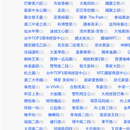
巴黎第六區
市政香榭
大墩四街
國聚之邑
(1)
(2)
(1)
(4)
親家中央公園
孟居
宏亞里想國
國聚之碩
(1)
(3)
(1)
(1)
聚合發天廈
至善綠園
國泰 The Park
春福康波
(1)
(2)
(1)
廣三中港之星
科博雙星
國泰美禾
益翔有藝仕
(1)
(5)
(1)
(
似水年華
遠雄文心匯
澄亦實築-澄杏
大地風情
(1)
(1)
(1)
台中TOP1環球經貿中心
總太拾光
國城MRT
(1)
(2)
(1)
國安國宅乙區
長安路二段透天
澄亦實築
坤聯
(1)
(1)
(1)
佳福謙邑
大葉學苑
嘉磐雍翠
國泰逸園
公
(1)
(1)
(1)
(1)
鄉林艾美
寶輝一品花園
精銳軟園1號
寶運臻峰
(1)
(1)
(1)
林鼎森邸
豐勢路二段
順天新科
喬家大院
(2)
(1)
(1)
(3)
松之園
台中TOP1環球經貿中心
NTC國家商貿中心
(1)
(1)
(1
廣三大帝國
博星 美術W
親家愛敦閣
狀元家庭
(1)
(1)
(1)
泰然居
In VIVA
合勤璞真
享森活
中港一
(1)
(1)
(1)
(2)
和宜上美
大俊國
豐邑閱文心
久樘經貿巴黎
(1)
(1)
(2)
(4)
聯悦臻
曉明儷晶
抱樸
環眾花與綠
向上
(1)
(1)
(1)
(1)
祥順一街
公益路
敦富路
向上路三段
金
(1)
(2)
(4)
(9)
梅亭街
槺榔段
青海路二段
龍富路五段
(19)
(2)
(4)
(11)
福德二路
健行路
環中路二段
東平路
新
(4)
(8)
(3)
(1)
太原南二街
河南路四段
大忠南街
文昌東一街
(7)
(15)
(9)