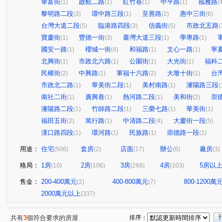
華富街
啟航二路
紅竹巷
中平路
福雅路
(1)
(1)
(1)
(1)
(
黎明路二段
環中路三段
至善路
惠中三街
(3)
(1)
(2)
(6)
台灣大道二段
臨港路四段
信義街
市政北五路
(5)
(3)
(5)
(
寶慶街
豐德一街
臺灣大道三段
學專路
(1)
(3)
(1)
(1)
國安一路
櫻城一街
和福路
文心一路
寧
(1)
(4)
(1)
(1)
北興街
市政北六路
公園街
大光街
福科
(1)
(1)
(1)
(1)
民權街
中興路
軍福十六路
大墩十街
台
(2)
(1)
(2)
(1)
市政北二路
華美街二段
美村南路
瀋陽路三段
(1)
(1)
(1)
(
南社二街
廣興巷
熱河路二段
美和街
崇
(1)
(1)
(1)
(2)
瀋陽路二段
竹師路二段
三榮七路
華美街
(1)
(1)
(1)
(1)
福田五街
篤行路
中清路二段
大慶街一段
(2)
(1)
(4)
(5)
漢口路四段
環河路
民族路
崇德路一段
(1)
(1)
(1)
(1)
用途：
住宅
套房
店面
辦公
廠房
(506)
(2)
(17)
(6)
(3)
格局：
1房
2房
3房
4房
5房以
(10)
(106)
(268)
(103)
售金：
200-400萬元
400-800萬元
800-1200萬
(2)
(7)
2000萬元以上
(337)
共有
3
個符合要求的房屋
排序：