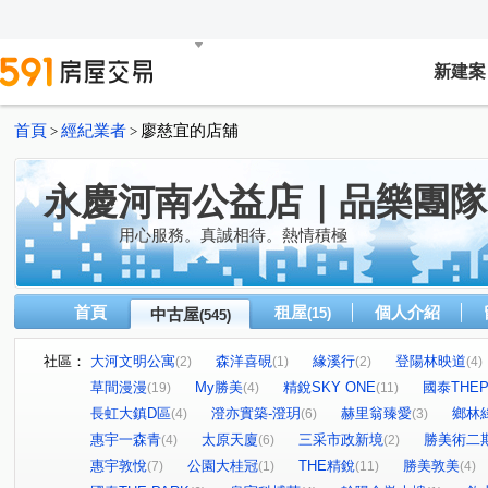
新建案
首頁
經紀業者
廖慈宜的店舖
>
>
永慶河南公益店｜品樂團隊
用心服務。真誠相待。熱情積極
首頁
租屋
個人介紹
中古屋
(15)
(545)
社區：
大河文明公寓
森洋喜硯
緣溪行
登陽林映道
(2)
(1)
(2)
(4)
草間漫漫
My勝美
精銳SKY ONE
國泰THEP
(19)
(4)
(11)
長虹大鎮D區
澄亦實築-澄玥
赫里翁臻愛
鄉林
(4)
(6)
(3)
惠宇一森青
太原天廈
三采市政新境
勝美術二
(4)
(6)
(2)
惠宇敦悅
公園大桂冠
THE精銳
勝美敦美
(7)
(1)
(11)
(4)