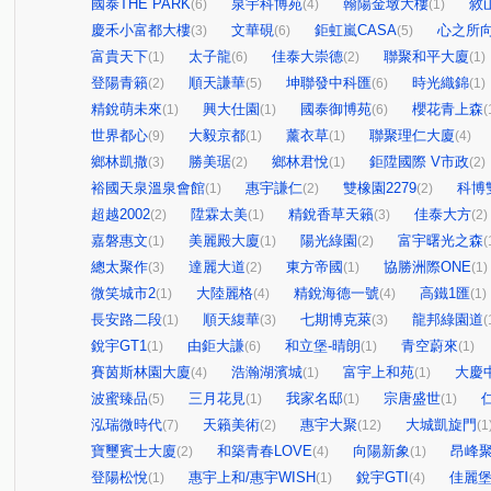
國泰THE PARK
泉宇科博苑
翰陽金墩大樓
敘
(6)
(4)
(1)
慶禾小富都大樓
文華硯
鉅虹嵐CASA
心之所
(3)
(6)
(5)
富貴天下
太子龍
佳泰大崇德
聯聚和平大廈
(1)
(6)
(2)
(1)
登陽青籟
順天謙華
坤聯發中科匯
時光織錦
(2)
(5)
(6)
(1)
精銳萌未來
興大仕園
國泰御博苑
櫻花青上森
(1)
(1)
(6)
(
世界都心
大毅京都
薰衣草
聯聚理仁大廈
(9)
(1)
(1)
(4)
鄉林凱撒
勝美琚
鄉林君悅
鉅陞國際 V市政
(3)
(2)
(1)
(2)
裕國天泉溫泉會館
惠宇謙仁
雙橡園2279
科博
(1)
(2)
(2)
超越2002
陞霖太美
精銳香草天籟
佳泰大方
(2)
(1)
(3)
(2)
嘉磐惠文
美麗殿大廈
陽光綠園
富宇曙光之森
(1)
(1)
(2)
(
總太聚作
達麗大道
東方帝國
協勝洲際ONE
(3)
(2)
(1)
(1)
微笑城市2
大陸麗格
精銳海德一號
高鐵1匯
(1)
(4)
(4)
(1)
長安路二段
順天緮華
七期博克萊
龍邦綠園道
(1)
(3)
(3)
(
銳宇GT1
由鉅大謙
和立堡-晴朗
青空蔚來
(1)
(6)
(1)
(1)
賽茵斯林園大廈
浩瀚湖濱城
富宇上和苑
大慶
(4)
(1)
(1)
波蜜臻品
三月花見
我家名邸
宗唐盛世
(5)
(1)
(1)
(1)
泓瑞微時代
天籟美術
惠宇大聚
大城凱旋門
(7)
(2)
(12)
(1
寶璽賓士大廈
和築青春LOVE
向陽新象
昂峰
(2)
(4)
(1)
登陽松悅
惠宇上和/惠宇WISH
銳宇GTI
佳麗
(1)
(1)
(4)