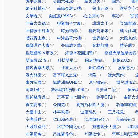
惠宇敦悅
公園大桂冠
勝美敦美
國美
國泰
(7)
(1)
(4)
(1)
泉宇科博苑
翰陽金墩大樓
敘山行路
微笑之心
(4)
(1)
(4)
(
文華硯
鉅虹嵐CASA
心之所向
博識
富
(6)
(5)
(2)
(6)
佳泰大崇德
聯聚和平大廈
謙謙太子
登陽青籟
(2)
(1)
(6)
(
坤聯發中科匯
時光織錦
精銳萌未來
興大仕園
(6)
(1)
(1)
(
櫻花青上森
中港晶華大樓
世界都心
大毅京都
(1)
(1)
(9)
(
聯聚理仁大廈
登陽城之華
鄉林凱撒
勝美琚
(4)
(1)
(3)
(2)
鉅陞國際 V市政
海德堡花園別墅
裕國天泉溫泉會館
(2)
(2)
(
雙橡園2279
科博雙星
國唐地糧
超越2002
(2)
(1)
(2)
(2)
精銳香草天籟
佳泰大方
鉅虹樸石
嘉磐惠文
(3)
(2)
(10)
(1
陽光綠園
富宇曙光之森
潤隆
總太聚作
(2)
(1)
(1)
(3)
東方帝國
協勝洲際ONE
惠宇敦南
微笑城市2
(1)
(1)
(6)
(1
高鐵1匯
鄉林總裁行館-御風
長安路二段
順天
(1)
(3)
(1)
龍邦綠園道
惠宇五十七間堂
銳宇GT1
由鉅大
(1)
(9)
(1)
青空蔚來
公園苑
賽茵斯林園大廈
浩瀚湖濱城
(1)
(4)
(4)
(
大慶中山
林泰親善
波蜜臻品
三月花見
(2)
(1)
(5)
(1)
宗唐盛世
仁山潮尚居
泓瑞微時代
天籟美術
(1)
(4)
(7)
(2)
大城凱旋門
富宇帝國之心
寶璽賓士大廈
和築青
(1)
(2)
(2)
向陽新象
昂峰聚羨岱
登陽松悅
惠宇上和/惠宇W
(1)
(1)
(1)