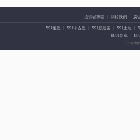
投資者專區
關於我們
廣
591租屋
591中古屋
591新建案
591土地
8891新車
88
Copyrigh