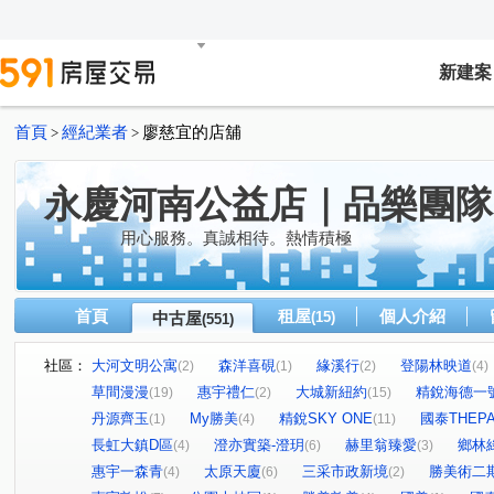
新建案
首頁
經紀業者
廖慈宜的店舖
>
>
永慶河南公益店｜品樂團隊
用心服務。真誠相待。熱情積極
首頁
租屋
個人介紹
中古屋
(15)
(551)
社區：
大河文明公寓
森洋喜硯
緣溪行
登陽林映道
(2)
(1)
(2)
(4)
草間漫漫
惠宇禮仁
大城新紐約
精銳海德一
(19)
(2)
(15)
丹源齊玉
My勝美
精銳SKY ONE
國泰THEP
(1)
(4)
(11)
長虹大鎮D區
澄亦實築-澄玥
赫里翁臻愛
鄉林
(4)
(6)
(3)
惠宇一森青
太原天廈
三采市政新境
勝美術二
(4)
(6)
(2)