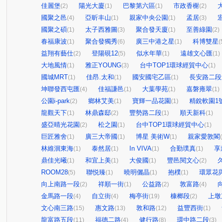
佳麗堡
陽光大廈
巴黎第六區
市政香榭
(2)
(1)
(1)
(2)
國聚之邑
亞昕丰山
親家中央公園
孟居
(4)
(1)
(1)
(3)
國聚之碩
太子西雅圖
聚合發天廈
至善綠園
(1)
(3)
(1)
(2)
春福康波
聚合發獨秀
廣三中港之星
科博雙星
(1)
(6)
(1)
(
益翔有藝仕
登陽硯12
似水年華
遠雄文心匯
(2)
(5)
(1)
(1)
大地風情
雅正YOUNG
台中TOP1環球經貿中心
(1)
(3)
(1)
國城MRT
佳昂.太和
國安國宅乙區
長安路二段
(1)
(1)
(1)
坤聯發西屯匯
佳福謙邑
大葉學苑
嘉磐雍翠
(4)
(1)
(1)
(1)
公園i-park
鄉林艾美
寶輝一品花園
精銳軟園1
(2)
(1)
(1)
龍觀天下
林鼎森邸
豐勢路二段
順天新科
(1)
(2)
(1)
(1)
盛亞晴光花園
松之園
台中TOP1環球經貿中心
(2)
(1)
(1)
巨匠雅舍
廣三大帝國
博星 美術W
親家愛敦閣
(1)
(1)
(1)
林維洄東海
泰然居
In VIVA
合勤璞真
享
(1)
(1)
(1)
(1)
鼎佳光曦
和宜上美
大俊國
豐邑閱文心
(1)
(1)
(1)
(2)
ROOM28
聯悦臻
曉明儷晶
抱樸
環眾花
(5)
(1)
(1)
(1)
向上南路一段
祥順一街
公益路
敦富路
(2)
(1)
(2)
(4)
金馬路一段
自立街
梅亭街
槺榔段
上墩
(4)
(4)
(19)
(2)
文心南三路
惠文路
敦和路
益豐西街
(15)
(13)
(12)
(1)
龍富路五段
福德二路
健行路
環中路二段
(11)
(4)
(8)
(3)