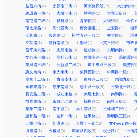
益昌六街
太原南二街
河南路四段
大忠南街
(4)
(7)
(15)
(9
雅環路一段
大墩一街
勝利路
大墩三街
(4)
(7)
(1)
(4)
南屯路二段
精科路
育樂街
大誠街
松竹
(3)
(4)
(2)
(3)
環太東路
河北西街
府會園道
上安路
復
(5)
(2)
(1)
(7)
安和路
興進路
松竹五路一段
興大路
埔
(6)
(1)
(1)
(1)
立功路
健行南路
工學路
正英三街
市政
(1)
(9)
(1)
(3)
昌平東六路
忠明南路
建功路
忠明南路
(2)
(3)
(2)
(1)
文心南一路
龍社八街
建國南路一段
馬龍潭路
(2)
(1)
(2)
(
東興路三段
公益路二段
環中東路三段
義芳街
(2)
(2)
(3)
(
惠文南街
東光東街
東興西街
中興路一段
(1)
(1)
(2)
(1)
龍富十二街
青海南街
東興路二段
精誠九街
(1)
(2)
(1)
(1)
永春東路
嶺東南路
惠中路一段
三榮北一路
(7)
(3)
(5)
(1)
長安路二段
成功東路
大墩七街
南和路
(2)
(3)
(3)
(1)
益豐東街
市政北七路
福康路
南社三街
(5)
(6)
(1)
(1)
樂業二路
南平路
高工南路
三條圳二街
(1)
(1)
(2)
(1)
建和路一段
義和一街
逢甲路
黎明路三段
(1)
(1)
(1)
(4)
五權七街
新港路
大墩十一街
文心南五路一段
(2)
(1)
(12)
博館路
五權路
環河路四段
現岱路
中清
(1)
(3)
(5)
(1)