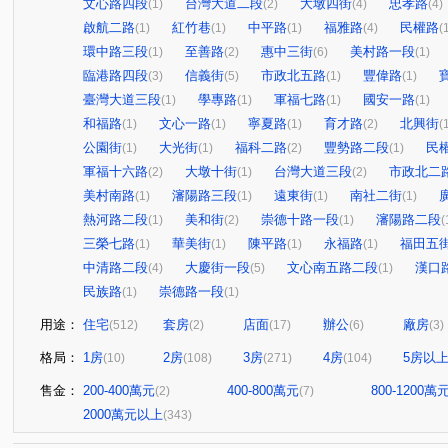
文心路四段
台灣大道二段
大墩四街
忠孝路
(1)
(2)
(4)
(4)
啟航二路
紅竹巷
中平路
福雅路
民權路
(1)
(1)
(1)
(4)
(
環中路三段
至善路
惠中三街
美村路一段
(1)
(2)
(6)
(1)
臨港路四段
信義街
市政北五路
豐偉路
(3)
(5)
(1)
(1)
臺灣大道三段
學專路
軍福七路
國安一路
(1)
(1)
(1)
(1)
和福路
文心一路
寧夏路
育才路
北興街
(1)
(1)
(1)
(2)
(
公園街
大光街
福科二路
豐勢路二段
民
(1)
(1)
(2)
(1)
軍福十六路
大墩十街
台灣大道三段
市政北二
(2)
(1)
(2)
美村南路
瀋陽路三段
遠東街
南社二街
(1)
(1)
(1)
(1)
熱河路二段
美和街
崇德十路一段
瀋陽路二段
(1)
(2)
(1)
(
三榮七路
華美街
陳平路
永福路
福田五
(1)
(1)
(1)
(1)
中清路二段
大慶街一段
文心南五路二段
漢口
(4)
(5)
(1)
民族路
崇德路一段
(1)
(1)
用途：
住宅
套房
店面
辦公
廠房
(512)
(2)
(17)
(6)
(3)
格局：
1房
2房
3房
4房
5房以
(10)
(108)
(271)
(104)
售金：
200-400萬元
400-800萬元
800-1200萬
(2)
(7)
2000萬元以上
(343)