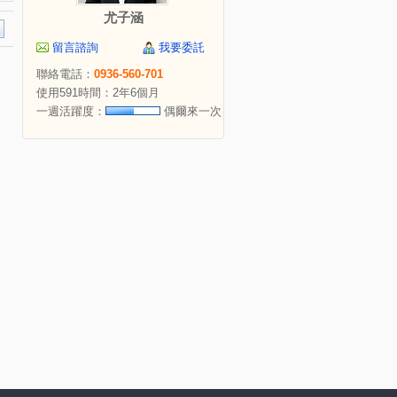
尤子涵
留言諮詢
我要委託
聯絡電話：
0936-560-701
使用591時間：2年6個月
一週活躍度：
偶爾來一次