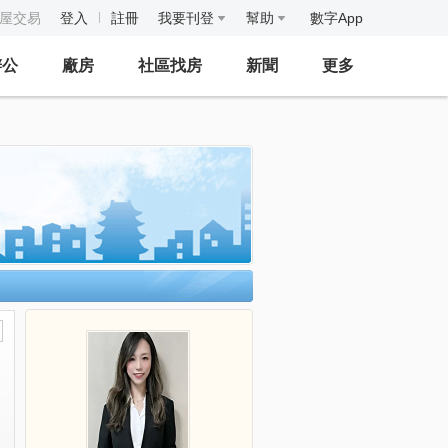
房屋交易
登入
註冊
我要刊登
幫助
數字App
辦公
廠房
社區找房
新聞
更多