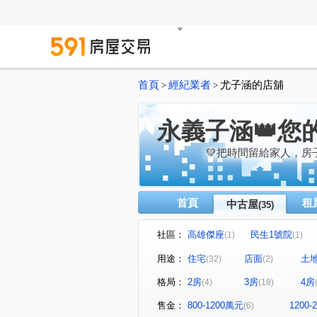
首頁
經紀業者
尤子涵的店舖
>
>
永義子涵👑您
💚把時間留給家人，房
首頁
租
中古屋
(35)
社區：
高雄傑座
民生1號院
(1)
(1)
合群新城仁區
都市麗晶大
(1)
用途：
住宅
店面
土
(32)
(2)
福懋原鑄大樓
耘川
(1)
(1)
格局：
2房
3房
4房
(4)
(18)
GIGA巨蛋核心城
TAKU宅
(1)
軒尼詩學園區大廈
百立生
(1)
售金：
800-1200萬元
1200
(6)