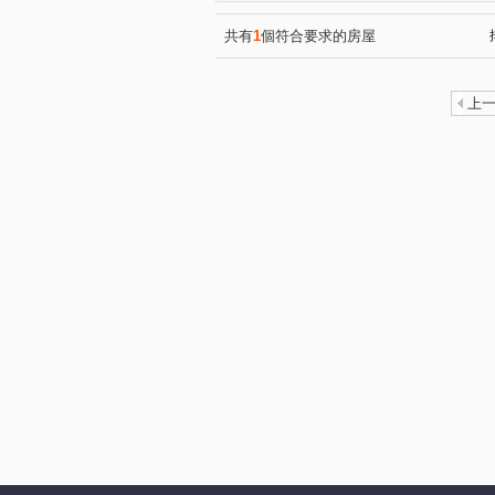
英倫亞灣2期
公園院
(1)
(1)
鼎宇美術館大廈
新莊一路
(1)
共有
1
個符合要求的房屋
美術北五街
久昌街
(1)
(1)
正心街
新庄仔路
光
(1)
(1)
上
重愛路
十全二路
文
(1)
(1)
文慈路
苓雅一路
青
(1)
(1)
保靖街
大豐二路
文
(1)
(1)