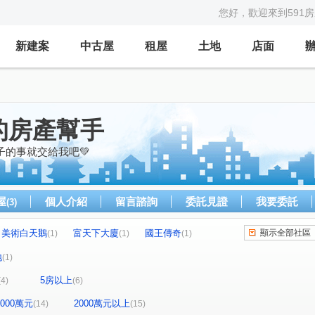
您好，歡迎來到591
新建案
中古屋
租屋
土地
店面
的房產幫手
子的事就交給我吧💚
屋
個人介紹
留言諮詢
委託見證
我要委託
(3)
美術白天鵝
富天下大廈
國王傳奇
顯示全部社區
(1)
(1)
(1)
廈
帝景苑
時代富豪
博愛佳人大樓
(1)
(2)
(1)
(1)
地
(1)
高雄大國民大樓
棋琴18重奏
(1)
(1)
5房以上
(4)
(6)
悦讀時代
皇苑御寶
(1)
(1)
(1)
日公園
(1)
青泉山莊大樓
棋琴文立苑
(1)
(1)
-2000萬元
2000萬元以上
(14)
(15)