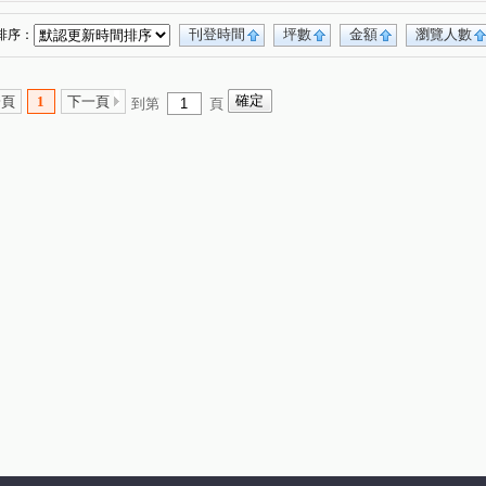
登豐29
自由朗誦
綠光大樓
(1)
(1)
(1)
中山一路
美術東四路
富民路
(1)
(1)
(2)
(1)
刊登時間
坪數
金額
瀏覽人數
排序：
緯六路
美術東七街
華豐街
建國三路
(1)
(1)
(1)
(2)
華一路
博愛二路
大順一路
京文街
(1)
(1)
(1)
(1)
一頁
1
下一頁
到第
頁
信路
重忠路
新南一街
美術南三路
(1)
(1)
(1)
(1)
泉街
光明街
文才街
康和路
(1)
(1)
(1)
(1)
自路
明華路
(1)
(1)