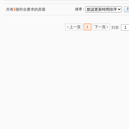
英倫亞灣2期
公園院
登豐29
自由朗誦
綠
(1)
(1)
(1)
(1)
鼎宇美術館大廈
新莊一路
中山一路
美術東四
(1)
(1)
(1)
共有
1
個符合要求的房屋
排序：
美術北五街
久昌街
緯六路
美術東七街
(1)
(1)
(1)
(1)
正心街
新庄仔路
光華一路
博愛二路
大
(1)
(1)
(1)
(1)
上一頁
1
下一頁
到第
重愛路
十全二路
文信路
重忠路
新南一
(1)
(1)
(1)
(1)
文慈路
苓雅一路
青泉街
光明街
文才街
(1)
(1)
(1)
(1)
(
保靖街
大豐二路
文自路
明華路
(1)
(1)
(1)
(1)