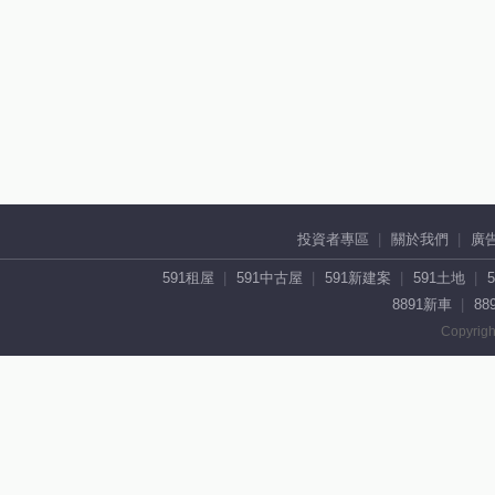
投資者專區
關於我們
廣
591租屋
591中古屋
591新建案
591土地
8891新車
88
Copyrigh