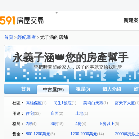
新建案
首頁
經紀業者
尤子涵的店舖
>
>
永義子涵👑您的房產幫手
💚把時間留給家人，房子的事就交給我吧💚
首頁
租屋
個人介紹
留
中古屋
(3)
(35)
社區：
高雄傑座
民生1號院
美術白天鵝
富天下大廈
(1)
(1)
(1)
(1
合群新城仁區
都市麗晶大廈
帝景苑
時代富豪
(1)
(1)
(2)
(
用途：
住宅
店面
土地
(32)
(2)
(1)
福懋原鑄大樓
耘川
高雄大國民大樓
棋琴18重
(1)
(1)
(1)
格局：
2房
3房
4房
5房以上
(4)
(18)
(4)
(6)
GIGA巨蛋核心城
TAKU宅
悦讀時代
皇苑御寶
(1)
(1)
(1)
(
軒尼詩學園區大廈
百立生日公園
青泉山莊大樓
(1)
(1)
(1)
售金：
800-1200萬元
1200-2000萬元
2000萬元以
(6)
(14)