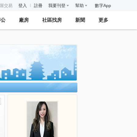
房屋交易
登入
註冊
我要刊登
幫助
數字App
辦公
廠房
社區找房
新聞
更多