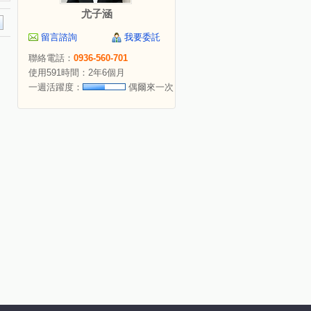
尤子涵
留言諮詢
我要委託
聯絡電話：
0936-560-701
使用591時間：2年6個月
一週活躍度：
偶爾來一次