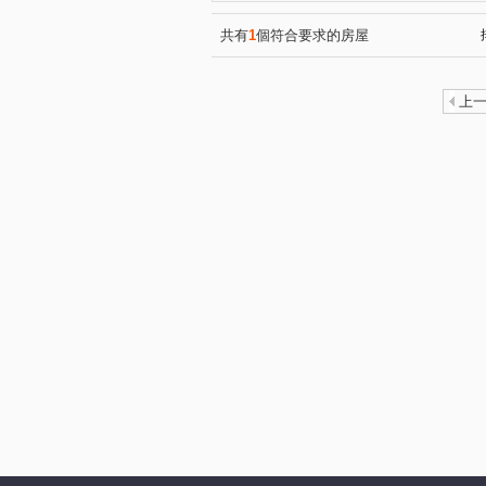
自由朗誦
綠光大樓
(1)
(1)
美術東四路
富民路
(2)
(1)
共有
1
個符合要求的房屋
美術東七街
(1)
建國三路
(2)
博愛二路
大順一路
(1)
(1)
上
重忠路
新南一街
美
(1)
(1)
光明街
文才街
康和
(1)
(1)
明華路
(1)