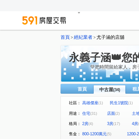
首頁
經紀業者
尤子涵的店舖
>
>
永義子涵👑您
💚把時間留給家人，房
首頁
租
中古屋
(34)
社區：
高雄傑座
民生1號院
(1)
(1)
合群新城仁區
帝景苑
(1)
(2)
用途：
住宅
店面
土
(31)
(2)
耘川
高雄大國民大樓
(1)
(1)
格局：
2房
3房
4房
(4)
(17)
悦讀時代
皇苑御寶
(1)
(1)
青泉山莊大樓
棋琴文立苑
(1)
售金：
800-1200萬元
1200
(5)