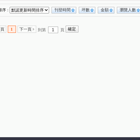
鼎宇美術館大廈
新莊一路
中山一路
(1)
(1)
(1)
美術北五街
久昌街
緯六路
(1)
(1)
(1)
刊登時間
坪數
金額
瀏覽人數
排序：
正心街
新庄仔路
光華一路
(1)
(1)
(1)
京文街
重愛路
十全二路
文信路
(1)
(1)
(1)
(1)
一頁
1
下一頁
到第
頁
術南三路
文慈路
苓雅一路
青泉街
(1)
(1)
(1)
(1)
路
保靖街
大豐二路
文自路
(1)
(1)
(1)
(1)