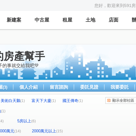
您好，歡迎來到591
新建案
中古屋
租屋
土地
店面
的房產幫手
子的事就交給我吧💚
屋
個人介紹
留言諮詢
委託見證
我要委託
(3)
美術白天鵝
富天下大廈
國王傳奇
顯示全部社區
(1)
(1)
(1)
時代富豪
博愛佳人大樓
福懋原鑄大樓
(1)
(1)
(1)
地
(1)
棋琴18重奏
GIGA巨蛋核心城
TAKU宅
(1)
(1)
(1)
5房以上
(4)
(6)
軒尼詩學園區大廈
百立生日公園
(1)
(1)
英倫亞灣2期
公園院
登豐29
(1)
(1)
(1)
(1)
-2000萬元
2000萬元以上
(14)
(15)