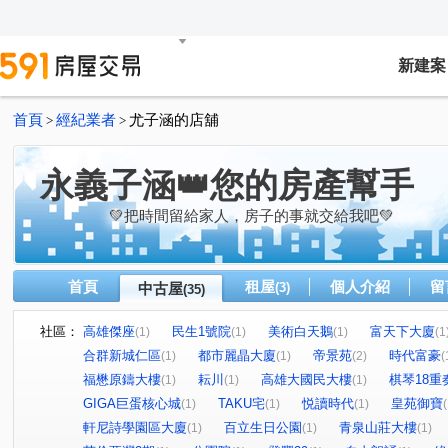
新建案
首頁
經紀業者
尤子涵的店舖
>
>
永義子涵👑您的房產幫手
💚把時間留給家人，房子的事就交給我吧💚
首頁
租屋
個人介紹
留
中古屋
(3)
(35)
社區：
高雄傑座
民生1號院
美術白天鵝
富天下大廈
(1)
(1)
(1)
(1
合群新城仁區
都市麗晶大廈
帝景苑
時代富豪
(1)
(1)
(2)
(
福懋原鑄大樓
耘川
高雄大國民大樓
棋琴18重
(1)
(1)
(1)
GIGA巨蛋核心城
TAKU宅
悦讀時代
皇苑御寶
(1)
(1)
(1)
(
軒尼詩學園區大廈
百立生日公園
青泉山莊大樓
(1)
(1)
(1)