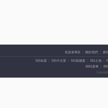
投資者專區
關於我們
廣
591租屋
591中古屋
591新建案
591土地
8891新車
88
Copyrigh