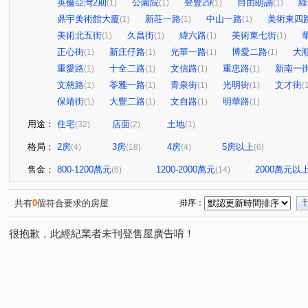
英倫亞灣2期
公園院
登豐29
自由朗誦
綠
(1)
(1)
(1)
(1)
鼎宇美術館大廈
新莊一路
中山一路
美術東四
(1)
(1)
(1)
美術北五街
久昌街
緯六路
美術東七街
(1)
(1)
(1)
(1)
正心街
新庄仔路
光華一路
博愛二路
大
(1)
(1)
(1)
(1)
重愛路
十全二路
文信路
重忠路
新南一
(1)
(1)
(1)
(1)
文慈路
苓雅一路
青泉街
光明街
文才街
(1)
(1)
(1)
(1)
(
保靖街
大豐二路
文自路
明華路
(1)
(1)
(1)
(1)
用途：
住宅
店面
土地
(32)
(2)
(1)
格局：
2房
3房
4房
5房以上
(4)
(18)
(4)
(6)
售金：
800-1200萬元
1200-2000萬元
2000萬元以
(6)
(14)
共有
0
個符合要求的房屋
排序：
很抱歉，此經紀業者未刊登售屋廣告唷！