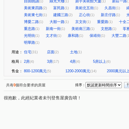
自由朗誦
綠光大樓
鼎宇美術館大廈
新莊一路
(1)
(1)
(1)
(
美術東四路
富民路
美術北五街
久昌街
(2)
(1)
(1)
(1)
美術東七街
建國三路
正心街
新庄仔路
(1)
(2)
(1)
(1)
博愛二路
大順一路
京文街
重愛路
十全
(1)
(1)
(1)
(1)
重忠路
新南一街
美術南三路
文慈路
苓
(1)
(1)
(1)
(1)
光明街
文才街
康和路
保靖街
大豐二路
(1)
(1)
(1)
(1)
(
明華路
(1)
用途：
住宅
店面
土地
(31)
(2)
(1)
格局：
2房
3房
4房
5房以上
(4)
(17)
(4)
(6)
售金：
800-1200萬元
1200-2000萬元
2000萬元以
(5)
(14)
共有
0
個符合要求的房屋
排序：
很抱歉，此經紀業者未刊登售屋廣告唷！