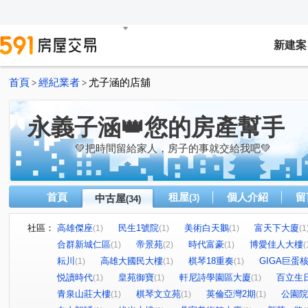
新建案
首頁
經紀業者
尤子涵的店舖
>
>
永義子涵👑您的房產幫手
💚把時間留給家人，房子的事就交給我吧💚
首頁
租屋
個人介紹
留
中古屋
(3)
(34)
社區：
高雄傑座
民生1號院
美術白天鵝
富天下大廈
(1)
(1)
(1)
(1
合群新城仁區
帝景苑
時代富豪
博愛佳人大樓
(1)
(2)
(1)
(
耘川
高雄大國民大樓
棋琴18重奏
GIGA巨蛋
(1)
(1)
(1)
悦讀時代
皇苑御寶
軒尼詩學園區大廈
百立生
(1)
(1)
(1)
青泉山莊大樓
棋琴文立苑
英倫亞灣2期
公園院
(1)
(1)
(1)