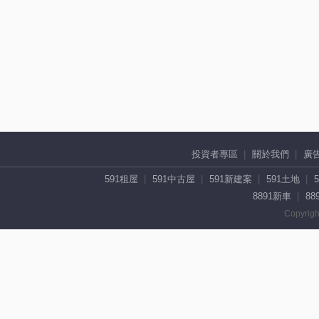
投資者專區
關於我們
廣
591租屋
591中古屋
591新建案
591土地
8891新車
88
Copyrigh