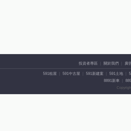
投資者專區
關於我們
廣
591租屋
591中古屋
591新建案
591土地
8891新車
88
Copyrigh