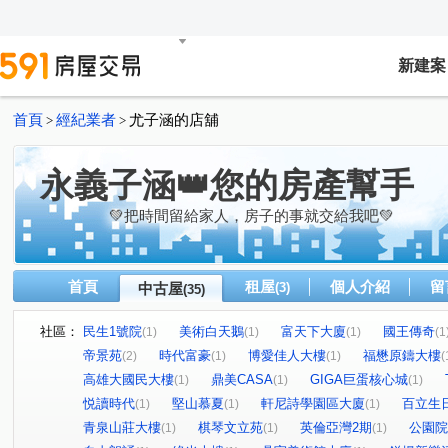
新建案
首頁
經紀業者
尤子涵的店舖
>
>
永義子涵👑您的房產幫手
💚把時間留給家人，房子的事就交給我吧💚
首頁
租屋
個人介紹
留
中古屋
(3)
(35)
社區：
民生1號院
美術白天鵝
富天下大廈
國王傳奇
(1)
(1)
(1)
(1
帝景苑
時代富豪
博愛佳人大樓
福懋原鑄大樓
(2)
(1)
(1)
(
高雄大國民大樓
鼎美CASA
GIGA巨蛋核心城
(1)
(1)
(1)
悦讀時代
堅山慕夏
軒尼詩學園區大廈
百立生
(1)
(1)
(1)
青泉山莊大樓
棋琴文立苑
英倫亞灣2期
公園院
(1)
(1)
(1)