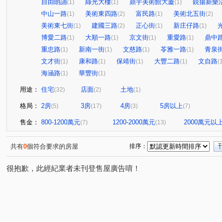
自由朗誦
綠光大樓
鼎宇美術館大廈
鋭揚新樂
(1)
(1)
(1)
中山一路
美術東四路
富民路
美術北五街
(1)
(2)
(1)
(2)
美術東七街
建國三路
正心街
新庄仔路
(1)
(2)
(1)
(1)
博愛二路
大順一路
京文街
重愛路
鼎中
(1)
(1)
(1)
(1)
重忠路
新南一街
文慈路
苓雅一路
青泉
(1)
(1)
(1)
(1)
文才街
康和路
保靖街
大豐二路
文自路
(1)
(1)
(1)
(1)
(
海涵路
華豐街
(1)
(1)
用途：
住宅
店面
土地
(32)
(2)
(1)
格局：
2房
3房
4房
5房以上
(5)
(17)
(3)
(7)
售金：
800-1200萬元
1200-2000萬元
2000萬元以
(7)
(13)
共有
0
個符合要求的房屋
排序：
很抱歉，此經紀業者未刊登售屋廣告唷！