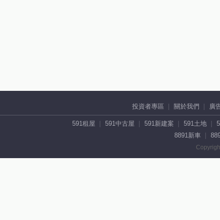
投資者專區
關於我們
廣
591租屋
591中古屋
591新建案
591土地
8891新車
88
Copyrigh