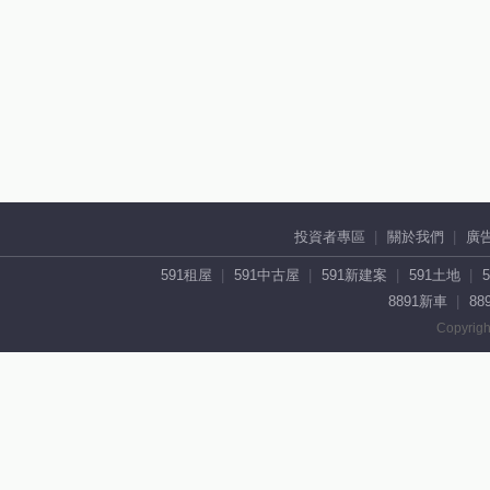
投資者專區
關於我們
廣
591租屋
591中古屋
591新建案
591土地
8891新車
88
Copyrigh