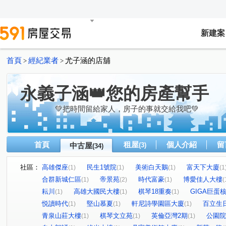
新建案
首頁
經紀業者
尤子涵的店舖
>
>
永義子涵👑您的房產幫手
💚把時間留給家人，房子的事就交給我吧💚
首頁
租屋
個人介紹
留
中古屋
(3)
(34)
社區：
高雄傑座
民生1號院
美術白天鵝
富天下大廈
(1)
(1)
(1)
(1
合群新城仁區
帝景苑
時代富豪
博愛佳人大樓
(1)
(2)
(1)
(
耘川
高雄大國民大樓
棋琴18重奏
GIGA巨蛋
(1)
(1)
(1)
悦讀時代
堅山慕夏
軒尼詩學園區大廈
百立生
(1)
(1)
(1)
青泉山莊大樓
棋琴文立苑
英倫亞灣2期
公園院
(1)
(1)
(1)