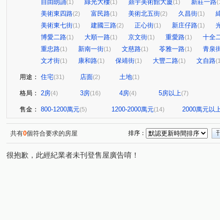
自由朗誦
綠光大樓
鼎宇美術館大廈
新莊一路
(1)
(1)
(1)
(
美術東四路
富民路
美術北五街
久昌街
(2)
(1)
(2)
(1)
美術東七街
建國三路
正心街
新庄仔路
(1)
(2)
(1)
(1)
博愛二路
大順一路
京文街
重愛路
十全
(1)
(1)
(1)
(1)
重忠路
新南一街
文慈路
苓雅一路
青泉
(1)
(1)
(1)
(1)
文才街
康和路
保靖街
大豐二路
文自路
(1)
(1)
(1)
(1)
(
用途：
住宅
店面
土地
(31)
(2)
(1)
格局：
2房
3房
4房
5房以上
(4)
(16)
(4)
(7)
售金：
800-1200萬元
1200-2000萬元
2000萬元以
(5)
(14)
共有
0
個符合要求的房屋
排序：
很抱歉，此經紀業者未刊登售屋廣告唷！