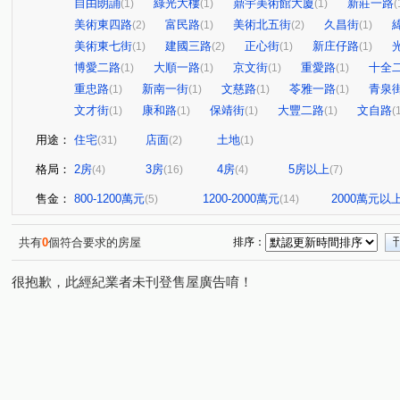
自由朗誦
綠光大樓
鼎宇美術館大廈
新莊一路
(1)
(1)
(1)
(
美術東四路
富民路
美術北五街
久昌街
(2)
(1)
(2)
(1)
美術東七街
建國三路
正心街
新庄仔路
(1)
(2)
(1)
(1)
博愛二路
大順一路
京文街
重愛路
十全
(1)
(1)
(1)
(1)
重忠路
新南一街
文慈路
苓雅一路
青泉
(1)
(1)
(1)
(1)
文才街
康和路
保靖街
大豐二路
文自路
(1)
(1)
(1)
(1)
(
用途：
住宅
店面
土地
(31)
(2)
(1)
格局：
2房
3房
4房
5房以上
(4)
(16)
(4)
(7)
售金：
800-1200萬元
1200-2000萬元
2000萬元以
(5)
(14)
共有
0
個符合要求的房屋
排序：
很抱歉，此經紀業者未刊登售屋廣告唷！