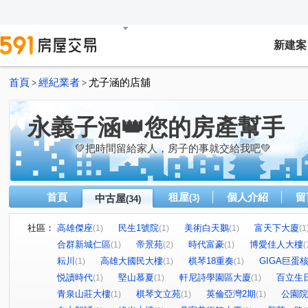
新建案
首頁
經紀業者
尤子涵的店舖
>
>
永義子涵👑您的房產幫手
💚把時間留給家人，房子的事就交給我吧💚
首頁
租屋
個人介紹
留
中古屋
(3)
(34)
社區：
高雄傑座
民生1號院
美術白天鵝
富天下大廈
(1)
(1)
(1)
(1
合群新城仁區
帝景苑
時代富豪
博愛佳人大樓
(1)
(2)
(1)
(
耘川
高雄大國民大樓
棋琴18重奏
GIGA巨蛋
(1)
(1)
(1)
悦讀時代
堅山慕夏
軒尼詩學園區大廈
百立生
(1)
(1)
(1)
青泉山莊大樓
棋琴文立苑
英倫亞灣2期
公園院
(1)
(1)
(1)