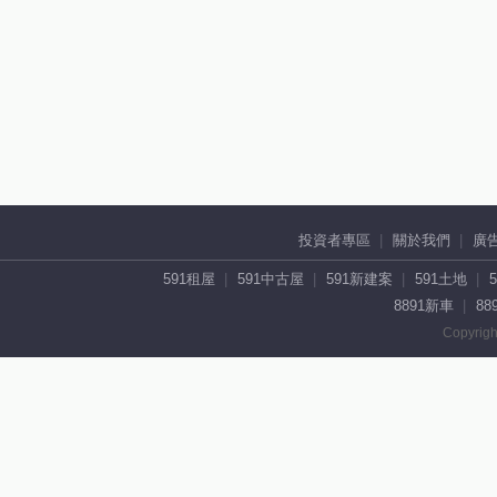
投資者專區
關於我們
廣
591租屋
591中古屋
591新建案
591土地
8891新車
88
Copyrigh