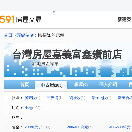
新建案
首頁
經紀業者
陳振隆的店舖
>
>
台灣房屋嘉義富鑫鑽前店
在地房產專家
首頁
租屋
個人介紹
中古屋
(0)
(103)
社區：
溪東段
三界埔
劉厝段
湖子內段
新萬合
(1)
(1)
(1)
(1)
好收段
(1)
用途：
土地
(103)
格局：
售金：
200萬元以下
200-400萬元
400-800萬元
(3)
(7)