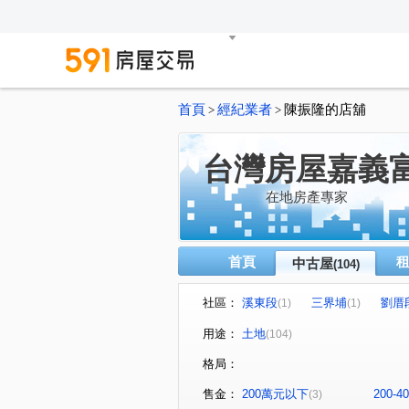
首頁
經紀業者
陳振隆的店舖
>
>
台灣房屋嘉義
在地房產專家
首頁
中古屋
(104)
社區：
溪東段
三界埔
劉厝
(1)
(1)
好收段
(1)
用途：
土地
(104)
格局：
售金：
200萬元以下
200-
(3)