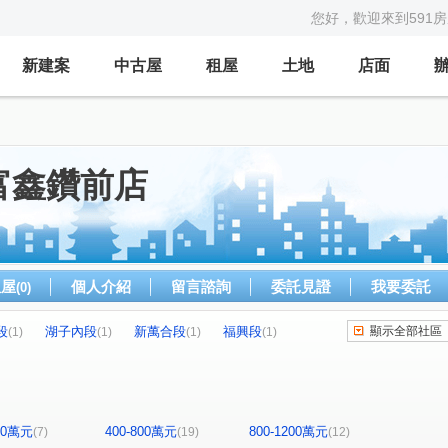
您好，歡迎來到591
新建案
中古屋
租屋
土地
店面
富鑫鑽前店
租屋
個人介紹
留言諮詢
委託見證
我要委託
(0)
段
湖子內段
新萬合段
福興段
顯示全部社區
(1)
(1)
(1)
(1)
400萬元
400-800萬元
800-1200萬元
(7)
(19)
(12)