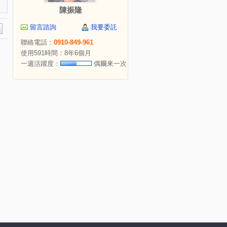
陳振隆
留言諮詢
我要委託
聯絡電話：
0910-849-961
使用591時間：8年6個月
一週活躍度：
偶爾來一次