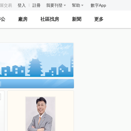
房屋交易
登入
註冊
我要刊登
幫助
數字App
辦公
廠房
社區找房
新聞
更多