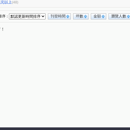
0萬元以上
(48)
刊登時間
坪數
金額
瀏覽人數
排序：
唷！