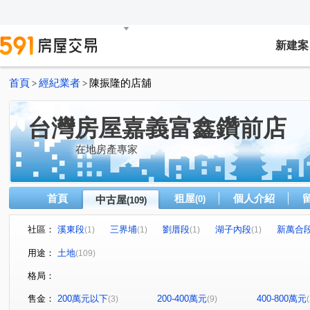
新建案
首頁
經紀業者
陳振隆的店舖
>
>
台灣房屋嘉義富鑫鑽前店
在地房產專家
首頁
租屋
個人介紹
中古屋
(0)
(109)
社區：
溪東段
三界埔
劉厝段
湖子內段
新萬合
(1)
(1)
(1)
(1)
好收段
(1)
用途：
土地
(109)
格局：
售金：
200萬元以下
200-400萬元
400-800萬元
(3)
(9)