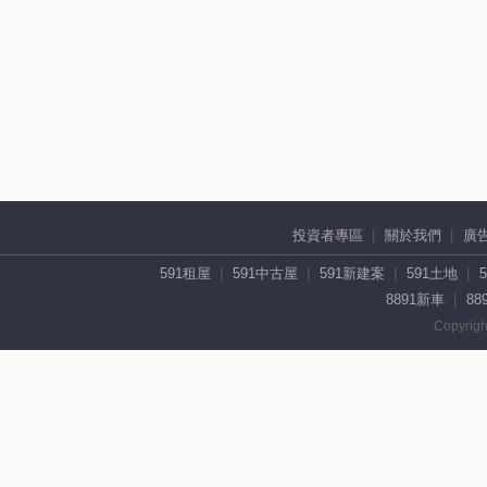
投資者專區
關於我們
廣
591租屋
591中古屋
591新建案
591土地
8891新車
88
Copyrigh