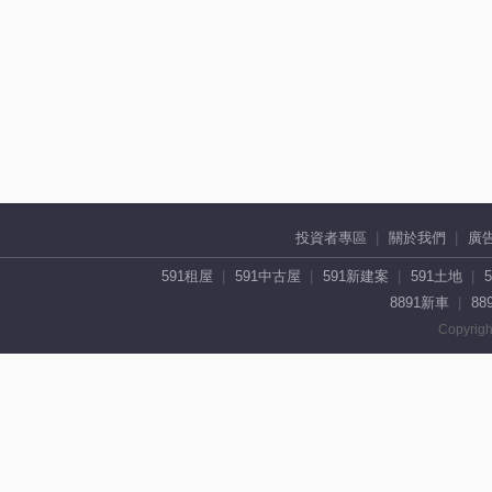
投資者專區
關於我們
廣
591租屋
591中古屋
591新建案
591土地
8891新車
88
Copyrigh