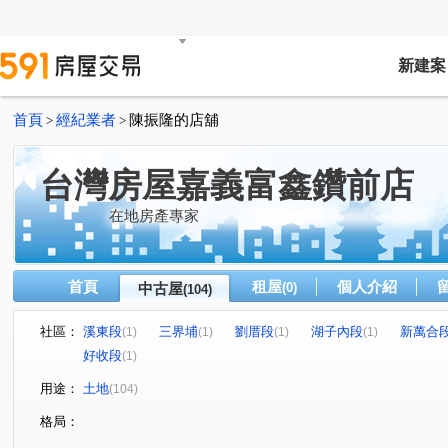
新建案
首頁
經紀業者
陳振隆的店舖
>
>
台灣房屋嘉義富鑫鑽前店
在地房產專家
首頁
租屋
個人介紹
中古屋
(0)
(104)
社區：
溪東段
三界埔
劉厝段
湖子內段
新萬合
(1)
(1)
(1)
(1)
好收段
(1)
用途：
土地
(104)
格局：