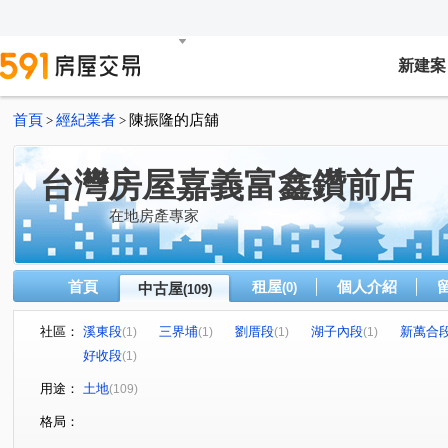
新建案
首頁
經紀業者
陳振隆的店舖
>
>
台灣房屋嘉義富鑫鑽前店
在地房產專家
首頁
租屋
個人介紹
中古屋
(0)
(109)
社區：
溪東段
三界埔
劉厝段
湖子內段
新萬合
(1)
(1)
(1)
(1)
好收段
(1)
用途：
土地
(109)
格局：