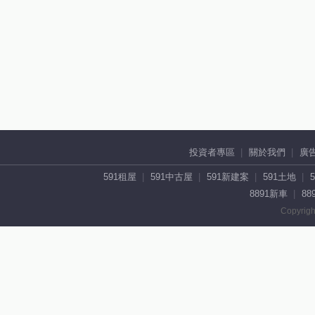
投資者專區
關於我們
廣
591租屋
591中古屋
591新建案
591土地
8891新車
88
Copyrigh