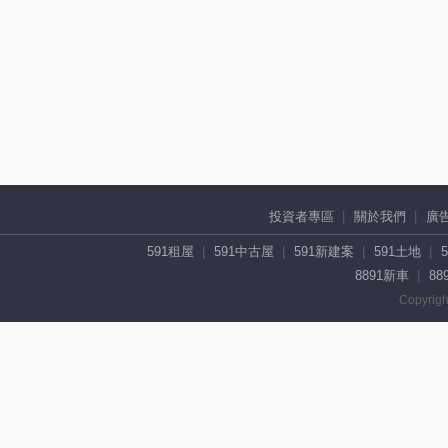
投資者專區
關於我們
廣
591租屋
591中古屋
591新建案
591土地
8891新車
88
Copyrigh