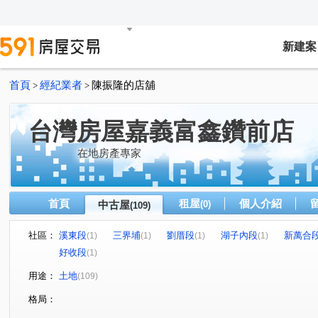
新建案
首頁
經紀業者
陳振隆的店舖
>
>
台灣房屋嘉義富鑫鑽前店
在地房產專家
首頁
租屋
個人介紹
中古屋
(0)
(109)
社區：
溪東段
三界埔
劉厝段
湖子內段
新萬合
(1)
(1)
(1)
(1)
好收段
(1)
用途：
土地
(109)
格局：