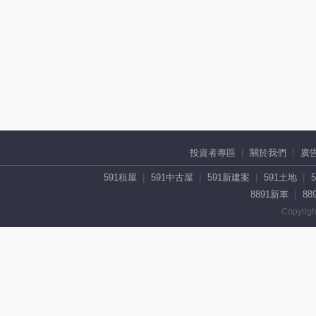
投資者專區
關於我們
廣
591租屋
591中古屋
591新建案
591土地
8891新車
88
Copyrigh