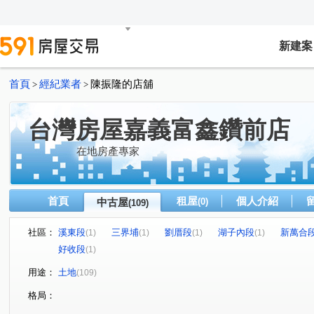
新建案
首頁
經紀業者
陳振隆的店舖
>
>
台灣房屋嘉義富鑫鑽前店
在地房產專家
首頁
租屋
個人介紹
中古屋
(0)
(109)
社區：
溪東段
三界埔
劉厝段
湖子內段
新萬合
(1)
(1)
(1)
(1)
好收段
(1)
用途：
土地
(109)
格局：