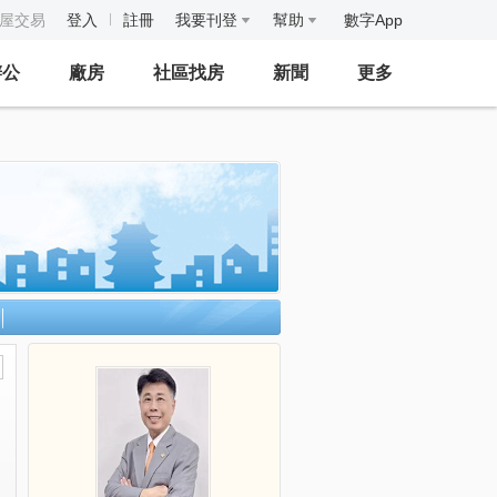
房屋交易
登入
註冊
我要刊登
幫助
數字App
辦公
廠房
社區找房
新聞
更多