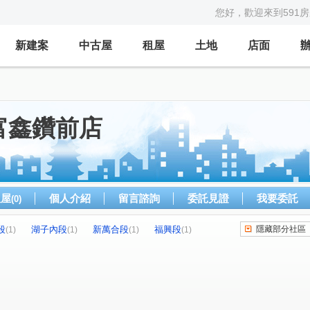
您好，歡迎來到591
新建案
中古屋
租屋
土地
店面
富鑫鑽前店
租屋
個人介紹
留言諮詢
委託見證
我要委託
(0)
段
湖子內段
新萬合段
福興段
隱藏部分社區
(1)
(1)
(1)
(1)