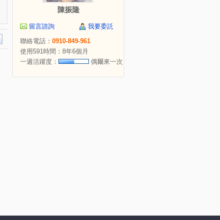
陳振隆
留言諮詢
我要委託
聯絡電話：
0910-849-961
使用591時間：8年6個月
一週活躍度：
偶爾來一次