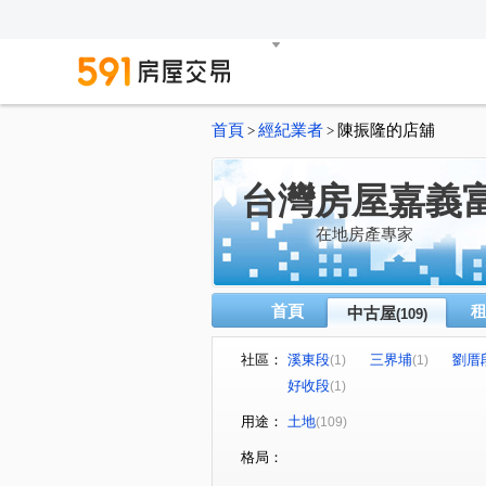
首頁
經紀業者
陳振隆的店舖
>
>
台灣房屋嘉義
在地房產專家
首頁
中古屋
(109)
社區：
溪東段
三界埔
劉厝
(1)
(1)
好收段
(1)
用途：
土地
(109)
格局：