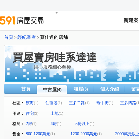
新建案
首頁
經紀業者
蔡佳達的店舖
>
>
買屋賣房哇系達達
用心服務細心至極
首頁
租屋
個人介紹
留
中古屋
(3)
(4)
社區：
繽海
仁龍段
三多二路
瑞中街
三多四路
(1)
(1)
(1)
(1)
(
用途：
住宅
土地
(3)
(1)
格局：
2房
4房
5房以上
(1)
(1)
(1)
售金：
800-1200萬元
1200-2000萬元
2000萬元以
(1)
(1)