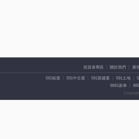
投資者專區
關於我們
廣
591租屋
591中古屋
591新建案
591土地
8891新車
88
Copyrigh