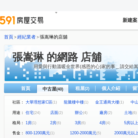
新建案
首頁
經紀業者
張嵩琳的店舖
>
>
張嵩琳 的網路 店舖
用愛與行動溫暖全世界(感恩的心)家的事＿請交給
首頁
租屋
個人介紹
留
中古屋
(2)
(40)
社區：
大華理想家C區
龍騰樓中樓
金王通商大樓
中
(1)
(1)
(1)
青山鎮二期青擘特區
旺洲MORE
仁愛新城乙區
(1)
(1)
(1)
用途：
住宅
店面
辦公
廠房
土地
(24)
(2)
(4)
(2)
(6)
台北晶麒
中山民權大樓
冠德龍門
民生至尊大
(1)
(1)
(1)
格局：
1房
2房
3房
4房
5房以
(1)
(6)
(6)
(4)
金矽谷5科貿總部大樓
信陽街
高興興業大樓
躍
(1)
(1)
(1)
花園廣場
莫庭
台北灣 銀河
徐州街47號
(1)
(1)
(1)
(1)
售金：
800-1200萬元
1200-2000萬元
2000萬元以
(1)
(5)