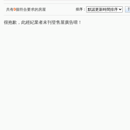
中正杭州
松林大廈
健行路
大龍街
民權
(1)
(1)
(1)
(1)
民生東路一段
中山北路一段
青山路
富貴路
(2)
(1)
(1)
(1)
共有
0
個符合要求的房屋
排序：
錦州街
南京東路二段
新生北路三段
康定路
(3)
(1)
(1)
(1)
很抱歉，此經紀業者未刊登售屋廣告唷！
龍江路
洲子街
重新路五段
信陽街
四平
(1)
(1)
(1)
(1)
瑞光路
重慶北路二段
中正路
中興北街
(2)
(1)
(1)
(1)
林森北路
新市一路一段
徐州街
光興街
(1)
(1)
(1)
(1)