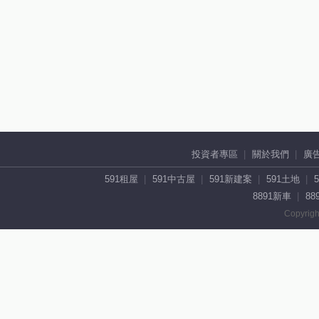
投資者專區
關於我們
廣
591租屋
591中古屋
591新建案
591土地
8891新車
88
Copyrigh