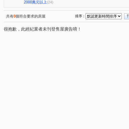
華江一路
興義街
中華路二段
昆明街
長
(3)
(1)
(3)
(1)
2000萬元以上
(24)
天母西路
詔安街
廈門街
莒光路
艋舺大
(1)
(1)
(1)
(3)
西藏路
雙城街
西寧南路
新明路
康樂街
(1)
(1)
(2)
(1)
(
共有
0
個符合要求的房屋
排序：
成都路
安興路
康定路
漢中街
仁愛路二
(2)
(1)
(2)
(1)
很抱歉，此經紀業者未刊登售屋廣告唷！
雅江街
開封街二段
許昌街
學府路一段
(1)
(1)
(1)
(1)