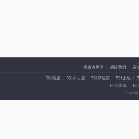
投資者專區
關於我們
廣
591租屋
591中古屋
591新建案
591土地
8891新車
88
Copyrigh