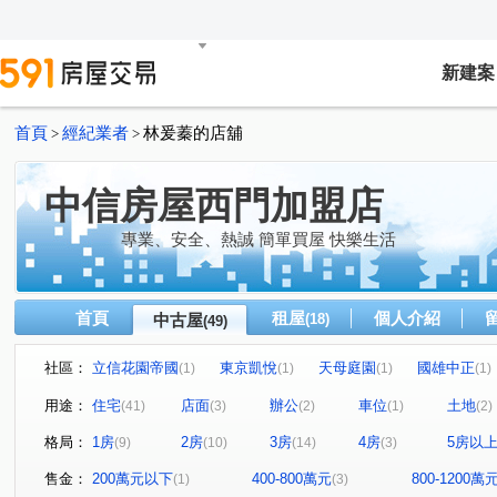
新建案
首頁
經紀業者
林爰蓁的店舖
>
>
中信房屋西門加盟店
專業、安全、熱誠 簡單買屋 快樂生活
首頁
租屋
個人介紹
中古屋
(18)
(49)
社區：
立信花園帝國
東京凱悅
天母庭園
國雄中正
(1)
(1)
(1)
(1)
國光社區
金磚密碼
東湖生活圈
龍山名門
(2)
(1)
(1)
(1)
用途：
住宅
店面
辦公
車位
土地
(41)
(3)
(2)
(1)
(2)
敦南花園華廈區
老松富邑大廈
金角大廈
世紀
(1)
(1)
(1)
格局：
1房
2房
3房
4房
5房以
(9)
(10)
(14)
(3)
龍山一品大樓
新外灘6-立信帝國花園廣場
成都大廈
(1)
(1)
(
潤泰萬花園
台大御園
西園路一段
萬大路
(1)
(1)
(1)
(3)
售金：
200萬元以下
400-800萬元
800-1200萬
(1)
(3)