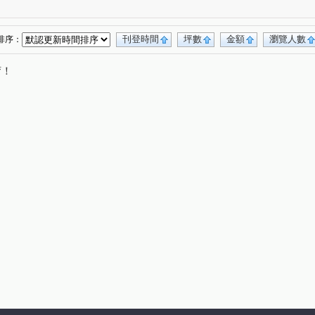
華路二段
昆明街
長順街
桂林路
(3)
(1)
(1)
(4)
門街
莒光路
艋舺大道
中華路二段
(1)
(3)
(1)
(1)
南路
新明路
康樂街
梧州街
(2)
(1)
(1)
(1)
刊登時間
坪數
金額
瀏覽人數
排序：
路
漢中街
仁愛路二段
洛陽街
(2)
(1)
(1)
(1)
唷！
許昌街
學府路一段
永利路
秀江街
(1)
(1)
(1)
(1)