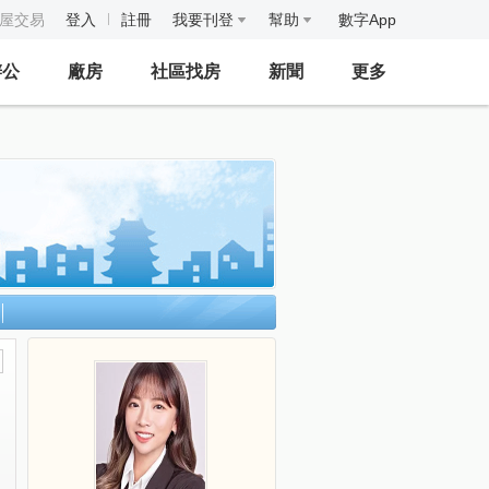
房屋交易
登入
註冊
我要刊登
幫助
數字App
辦公
廠房
社區找房
新聞
更多