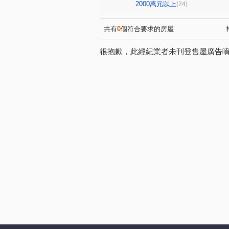
華江一路
興義街
中
(3)
(1)
2000萬元以上
(24)
天母西路
詔安街
廈
(1)
(1)
西藏路
雙城街
西寧
(1)
(1)
共有
0
個符合要求的房屋
成都路
安興路
康定
(2)
(1)
很抱歉，此經紀業者未刊登售屋廣告
雅江街
開封街二段
(1)
(1)