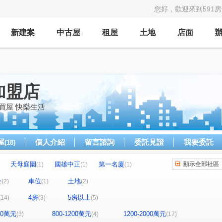
您好，歡迎來到591
新建案
中古屋
租屋
土地
店面
加盟店
買屋 快樂生活
屋
個人介紹
留言諮詢
委託見證
我要委託
(18)
天母庭園
國雄中正
第一名廈
顯示全部社區
(1)
(1)
(1)
東湖生活圈
龍山名門
真愛密碼
(1)
(1)
(1)
公
車位
土地
(2)
(1)
(2)
大廈
金角大廈
世紀鴻樓
成德VIP
(1)
(1)
(1)
(1)
4房
5房以上
(14)
(3)
(5)
立信帝國花園廣場
成都大廈
城中京湛
(1)
(1)
(1)
西園路一段
萬大路
成福路
(1)
(3)
(1)
800萬元
800-1200萬元
1200-2000萬元
(3)
(4)
(17)