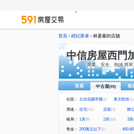
首頁
經紀業者
林爰蓁的店舖
>
>
中信房屋西門
專業、安全、熱誠 簡單
首頁
租
中古屋
(49)
社區：
立信花園帝國
東京凱悅
(1)
(1)
國光社區
金磚密碼
(2)
(1)
用途：
住宅
店面
辦
(41)
(3)
敦南花園華廈區
老松富邑
(1)
格局：
1房
2房
3房
(9)
(10)
龍山一品大樓
新外灘6-
(1)
潤泰萬花園
台大御園
(1)
(1)
售金：
200萬元以下
400-
(1)