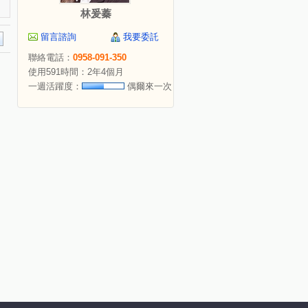
林爰蓁
留言諮詢
我要委託
聯絡電話：
0958-091-350
使用591時間：2年4個月
一週活躍度：
偶爾來一次