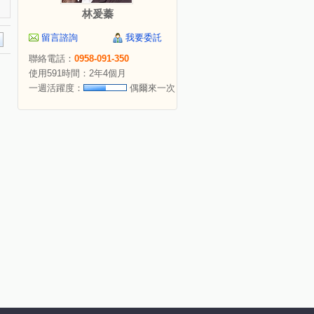
林爰蓁
留言諮詢
我要委託
聯絡電話：
0958-091-350
使用591時間：2年4個月
一週活躍度：
偶爾來一次