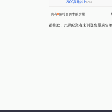
華江一路
興義街
中
(3)
(1)
2000萬元以上
(24)
天母西路
詔安街
廈
(1)
(1)
西藏路
雙城街
西寧
(1)
(1)
共有
0
個符合要求的房屋
成都路
安興路
康定
(2)
(1)
很抱歉，此經紀業者未刊登售屋廣告
雅江街
開封街二段
(1)
(1)