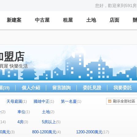
您好，歡迎來到591
新建案
中古屋
租屋
土地
店面
加盟店
買屋 快樂生活
屋
個人介紹
留言諮詢
委託見證
我要委託
(19)
天母庭園
國雄中正
第一名廈
顯示全部社區
(1)
(1)
(1)
東湖生活圈
龍山名門
真愛密碼
(1)
(1)
(1)
公
車位
土地
(2)
(1)
(2)
大廈
金角大廈
世紀鴻樓
成德VIP
(1)
(1)
(1)
(1)
4房
5房以上
(14)
(3)
(5)
立信帝國花園廣場
成都大廈
城中京湛
(1)
(1)
(1)
西園路一段
萬大路
成福路
(1)
(3)
(1)
800萬元
800-1200萬元
1200-2000萬元
(3)
(4)
(17)