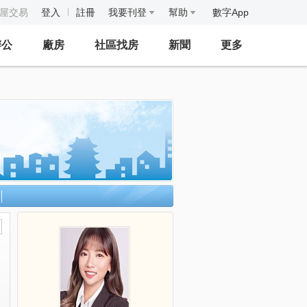
房屋交易
登入
註冊
我要刊登
幫助
數字App
辦公
廠房
社區找房
新聞
更多