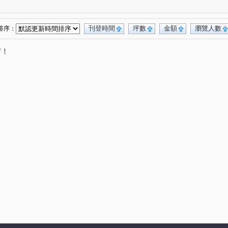
華路二段
昆明街
長順街
桂林路
(3)
(1)
(1)
(4)
門街
莒光路
艋舺大道
中華路二段
(1)
(3)
(1)
(1)
南路
新明路
康樂街
梧州街
(2)
(1)
(1)
(1)
刊登時間
坪數
金額
瀏覽人數
排序：
路
漢中街
仁愛路二段
洛陽街
(2)
(1)
(1)
(1)
唷！
許昌街
學府路一段
永利路
秀江街
(1)
(1)
(1)
(1)