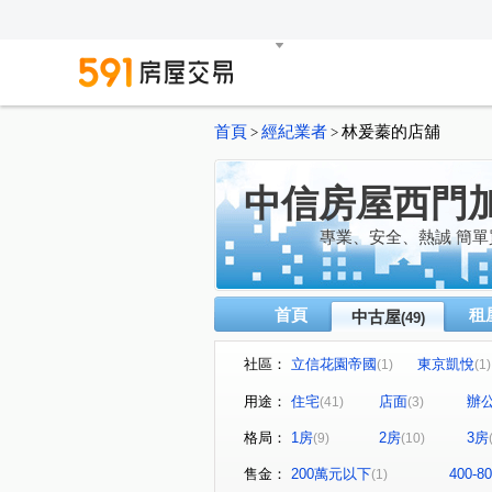
首頁
經紀業者
林爰蓁的店舖
>
>
中信房屋西門
專業、安全、熱誠 簡單
首頁
租
中古屋
(49)
社區：
立信花園帝國
東京凱悅
(1)
(1)
國光社區
金磚密碼
(2)
(1)
用途：
住宅
店面
辦
(41)
(3)
敦南花園華廈區
老松富邑
(1)
格局：
1房
2房
3房
(9)
(10)
龍山一品大樓
新外灘6-
(1)
潤泰萬花園
台大御園
(1)
(1)
售金：
200萬元以下
400-
(1)