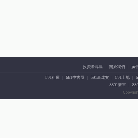
投資者專區
關於我們
廣
591租屋
591中古屋
591新建案
591土地
8891新車
88
Copyrigh