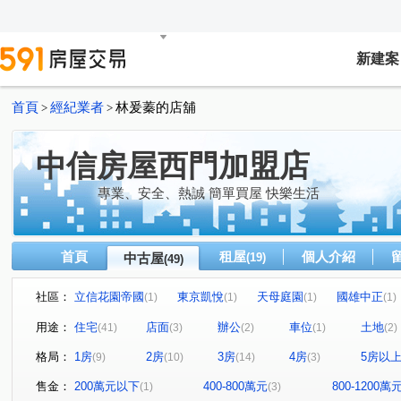
新建案
首頁
經紀業者
林爰蓁的店舖
>
>
中信房屋西門加盟店
專業、安全、熱誠 簡單買屋 快樂生活
首頁
租屋
個人介紹
中古屋
(19)
(49)
社區：
立信花園帝國
東京凱悅
天母庭園
國雄中正
(1)
(1)
(1)
(1)
國光社區
金磚密碼
東湖生活圈
龍山名門
(2)
(1)
(1)
(1)
用途：
住宅
店面
辦公
車位
土地
(41)
(3)
(2)
(1)
(2)
敦南花園華廈區
老松富邑大廈
金角大廈
世紀
(1)
(1)
(1)
格局：
1房
2房
3房
4房
5房以
(9)
(10)
(14)
(3)
龍山一品大樓
新外灘6-立信帝國花園廣場
成都大廈
(1)
(1)
(
潤泰萬花園
台大御園
西園路一段
萬大路
(1)
(1)
(1)
(3)
售金：
200萬元以下
400-800萬元
800-1200萬
(1)
(3)