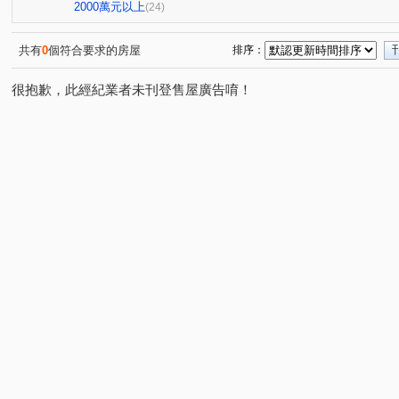
華江一路
興義街
中華路二段
昆明街
長
(3)
(1)
(3)
(1)
2000萬元以上
(24)
天母西路
詔安街
廈門街
莒光路
艋舺大
(1)
(1)
(1)
(3)
西藏路
雙城街
西寧南路
新明路
康樂街
(1)
(1)
(2)
(1)
(
共有
0
個符合要求的房屋
排序：
成都路
安興路
康定路
漢中街
仁愛路二
(2)
(1)
(2)
(1)
很抱歉，此經紀業者未刊登售屋廣告唷！
雅江街
開封街二段
許昌街
學府路一段
(1)
(1)
(1)
(1)