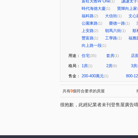
富旺天際W One
謙謙太子
(1)
時代海德大廈
寶輝向上家
(1)
福科路
大信街
文心
(2)
(1)
公園東路
榮德一路
(1)
(1)
上安路
朝馬六街
順
(2)
(1)
豐富路
工學路
福雅
(1)
(1)
向上路一段
(1)
用途：
住宅
套房
店
(35)
(1)
格局：
1房
2房
3房
(1)
(6)
售金：
200-400萬元
800-
(1)
共有
0
個符合要求的房屋
很抱歉，此經紀業者未刊登售屋廣告