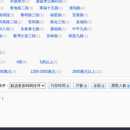
昇揚擎月
盧森堡公園社區
(1)
(1)
(1)
青海路二段
軍福十五路
漢翔路
(1)
(3)
(1)
(4)
路四段
黎明路三段
福星路
至善路
(3)
(1)
(1)
(1)
河南路二段
安和路
敦化三街
皇城街
(1)
(1)
(1)
(1)
和八街
永春東七路
廣福路
中平九街
(1)
(1)
(1)
(1)
路
臺灣大道三段
安林路
經貿九路
(1)
(1)
(1)
(1)
面
(1)
4房
5房以上
(17)
(9)
(3)
1200萬元
1200-2000萬元
2000萬元以上
(3)
(11)
(22)
刊登時間
坪數
金額
瀏覽人數
排序：
唷！