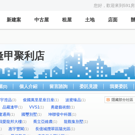
您好，歡迎來到591
新建案
中古屋
租屋
土地
店面
逢甲聚利店
屋
個人介紹
留言諮詢
委託見證
我要委託
(0)
宇澄品
俊國萬里星座日座
波蜜臻品
隱藏部分社區
(3)
(1)
(1)
品藏逢甲
VVS1
勇建藝術館
(1)
(1)
(1)
建通商
國璽別墅
坤聯發中科匯
(1)
(1)
(1)
我愛龍邦大樓
喬立亞維農
龍觀集別墅
(1)
(1)
(1)
惠宇豐閣
長億城攬翠區陽光區
1)
(1)
(1)