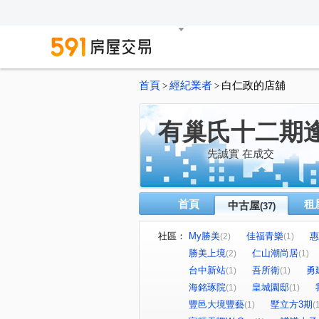
首頁
經紀業者
白仁政的店舖
>
>
有巢氏十二期
先誠實 在成交
首頁
租
中古屋
(37)
社區：
My勝美
佳福青樂
惠
(2)
(1)
勝美上境
仁山潮尚居
(2)
(1)
台中新站
吾所衛
勇
(1)
(1)
海銘琢院
皇城園邸
(1)
(1)
豐邑大境豐藝
墅立方3期
(1)
(