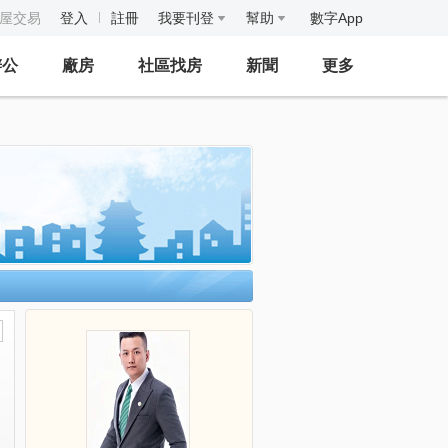
房屋交易
登入
註冊
我要刊登
幫助
數字App
辦公
廠房
社區找房
新聞
更多